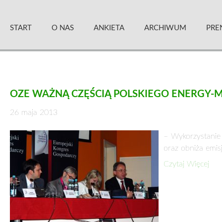
Skip
Zielony Sztandar – Kwartalnik
to
START
O NAS
ANKIETA
ARCHIWUM
PRE
content
OZE WAŻNĄ CZĘŚCIĄ POLSKIEGO ENERGY-M
26 maja 2013
– Wykorzystanie
oraz obniża emis
Czytaj Więcej