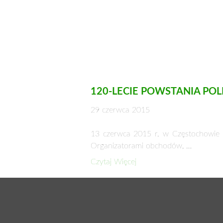
120-LECIE POWSTANIA P
29 czerwca 2015
13 czerwca 2015 r. w Częstochowie o
Organizatorami obchodów, …
Czytaj Więcej