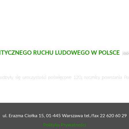
OLITYCZNEGO RUCHU LUDOWEGO W POLSCE
dbyły się uroczystości poświęcone 120. rocznicy powstania P
ul. Erazma Ciołka 15, 01-445 Warszawa tel./fax 22 620 60 29
Polityka Prywatności