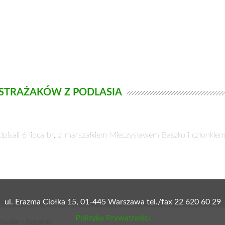
 STRAŻAKÓW Z PODLASIA
dpisali 6 lipca br. z marszałkiem Mieczysławem Baszko i członk
ul. Erazma Ciołka 15, 01-445 Warszawa tel./fax 22 620 60 29
Polityka Prywatności