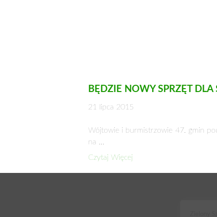
BĘDZIE NOWY SPRZĘT DLA
21 lipca 2015
Wójtowie i burmistrzowie 47. gmin po
na …
Czytaj Więcej