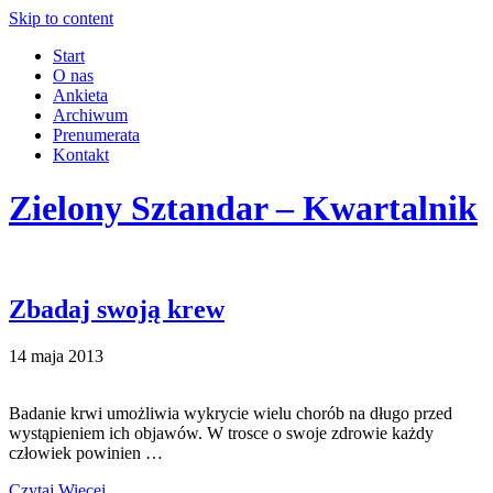
Skip to content
Start
O nas
Ankieta
Archiwum
Prenumerata
Kontakt
Zielony Sztandar – Kwartalnik
Zbadaj swoją krew
14 maja 2013
Badanie krwi umożliwia wykrycie wielu chorób na długo przed
wystąpieniem ich objawów. W trosce o swoje zdrowie każdy
człowiek powinien …
Czytaj Więcej