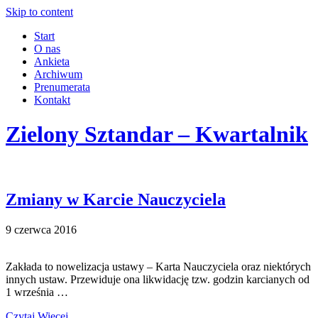
Skip to content
Start
O nas
Ankieta
Archiwum
Prenumerata
Kontakt
Zielony Sztandar – Kwartalnik
Zmiany w Karcie Nauczyciela
9 czerwca 2016
Zakłada to nowelizacja ustawy – Karta Nauczyciela oraz niektórych
innych ustaw. Przewiduje ona likwidację tzw. godzin karcianych od
1 września …
Czytaj Więcej