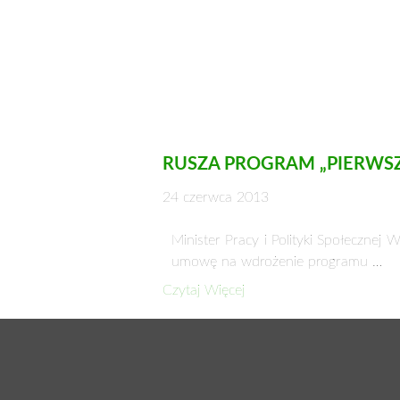
RUSZA PROGRAM „PIERWSZY
24 czerwca 2013
Minister Pracy i Polityki Społeczne
umowę na wdrożenie programu …
Czytaj Więcej