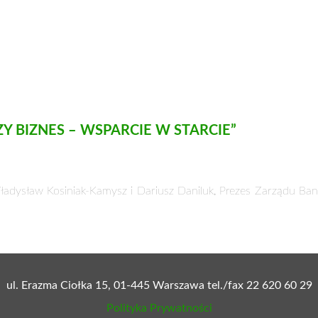
 BIZNES – WSPARCIE W STARCIE”
j Władysław Kosiniak-Kamysz i Dariusz Daniluk, Prezes Zarządu 
ul. Erazma Ciołka 15, 01-445 Warszawa tel./fax 22 620 60 29
Polityka Prywatności