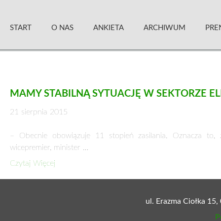
Skip
Zielony Sztandar – Kwartalnik
to
START
O NAS
ANKIETA
ARCHIWUM
PRE
content
MAMY STABILNĄ SYTUACJĘ W SEKTORZE E
21 sierpnia 2015
– Obecnie obowiązuje 11 stopień zasilania. Oznacza to,
wicepremier, minister …
Czytaj Więcej
ul. Erazma Ciołka 15,
P