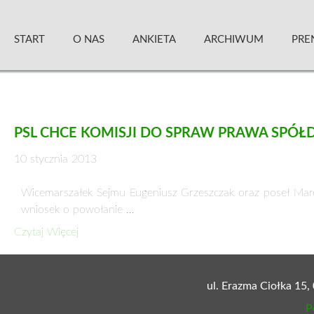
Skip
Zielony Sztandar – Kwartalnik
to
START
O NAS
ANKIETA
ARCHIWUM
PRE
content
PSL CHCE KOMISJI DO SPRAW PRAWA SPÓŁ
10 stycznia 2013
Wicemarszałek Sejmu Eugeniusz Grzeszczak oraz poseł Marek
wniosek o powołanie …
Czytaj Więcej
ul. Erazma Ciołka 15,
P