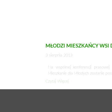
MŁODZI MIESZKAŃCY WSI
3 sierpnia 2013
Na wspólnej konferencji prasowej 
Mieszkanie dla Młodych zostanie po
Czytaj Więcej