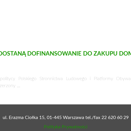
 DOSTANĄ DOFINANSOWANIE DO ZAKUPU DO
politycy Polskiego Stronnictwa Ludowego i Platformy Obywate
szerzony …
ul. Erazma Ciołka 15, 01-445 Warszawa tel./fax 22 620 60 29
Polityka Prywatności