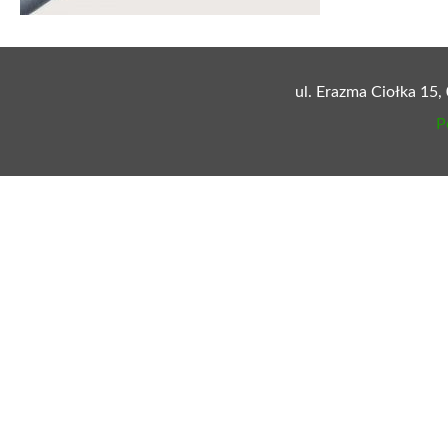
ul. Erazma Ciołka 15,
P