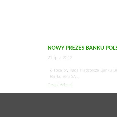
NOWY PREZES BANKU POLS
21 lipca 2012
6 lipca br. Rada Nadzorcza Banku 
Banku BPS SA …
Czytaj Więcej