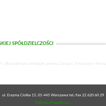
KIEJ SPÓŁDZIELCZOŚCI
BPS SA powierzyła obowiązki prezesa Zarządu Tomaszowi Miron
ul. Erazma Ciołka 15, 01-445 Warszawa tel./fax 22 620 60 29
Polityka Prywatności