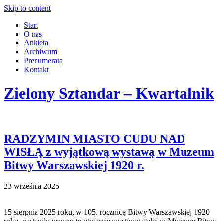
Skip to content
Start
O nas
Ankieta
Archiwum
Prenumerata
Kontakt
Zielony Sztandar – Kwartalnik
RADZYMIN MIASTO CUDU NAD
WISŁĄ z wyjątkową wystawą w Muzeum
Bitwy Warszawskiej 1920 r.
23 września 2025
15 sierpnia 2025 roku, w 105. rocznicę Bitwy Warszawskiej 1920
roku, nastąpiło uroczyste otwarcie wystawy stałej w Muzeum Bitwy