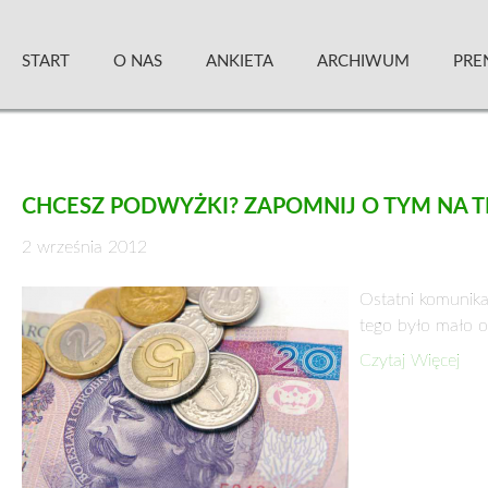
Skip
Zielony Sztandar – Kwartalnik
to
START
O NAS
ANKIETA
ARCHIWUM
PRE
content