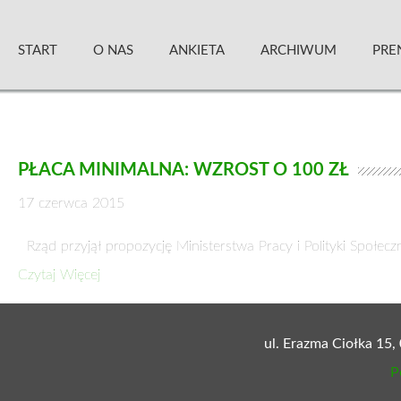
Skip
Zielony Sztandar – Kwartalnik
to
START
O NAS
ANKIETA
ARCHIWUM
PRE
content
PŁACA MINIMALNA: WZROST O 100 ZŁ
17 czerwca 2015
Rząd przyjął propozycję Ministerstwa Pracy i Polityki Społe
Czytaj Więcej
ul. Erazma Ciołka 15,
P