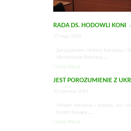
RADA DS. HODOWLI KONI
17 maja 2016
Zarządzeniem Ministra Rolnictwa i 
Ministerstwie Rolnictwa …
Czytaj Więcej
JEST POROZUMIENIE Z UK
20 czerwca 2014
Minister rolnictwa i rozwoju wsi M
Ihorem Szwajką …
Czytaj Więcej