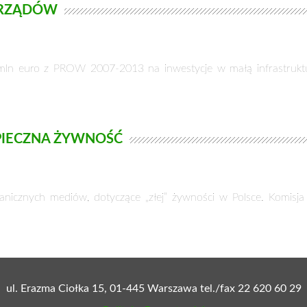
ORZĄDÓW
n euro z PROW 2007-2013 na inwestycje w małą infrastruktur
PIECZNA ŻYWNOŚĆ
granicznych mediów, dotyczące „złej” żywności w Polsce. Komisja
ul. Erazma Ciołka 15, 01-445 Warszawa tel./fax 22 620 60 29