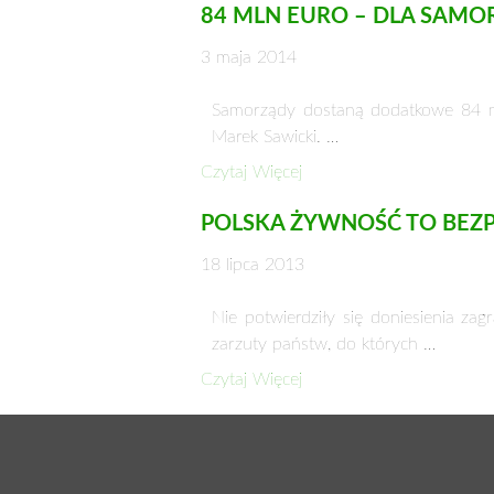
84 MLN EURO – DLA SAM
3 maja 2014
Samorządy dostaną dodatkowe 84 ml
Marek Sawicki. …
Czytaj Więcej
POLSKA ŻYWNOŚĆ TO BEZ
18 lipca 2013
Nie potwierdziły się doniesienia za
zarzuty państw, do których …
Czytaj Więcej