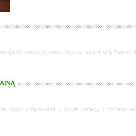
Rozwoju Wsi została powołana Rada ds. hodowli koni. Przewodni
RAINĄ
arek Sawicki przeprowadził w Kijowie rozmowy z ministrem poli