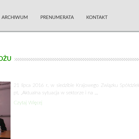
 Kwartalnik
ARCHIWUM
PRENUMERATA
KONTAKT
OŻU
21 lipca 2016 r. w siedzibie Krajowego Związku Spółdzie
pt. „Aktualna sytuacja w sektorze i na …
Czytaj Więcej