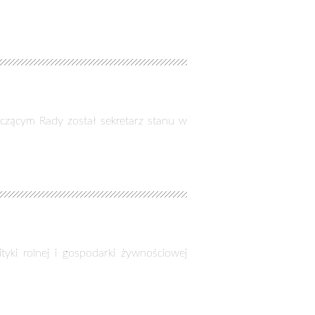
czącym Rady został sekretarz stanu w
tyki rolnej i gospodarki żywnościowej