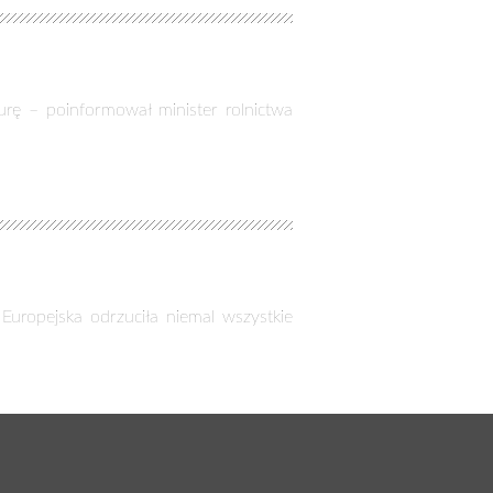
ę – poinformował minister rolnictwa
 Europejska odrzuciła niemal wszystkie