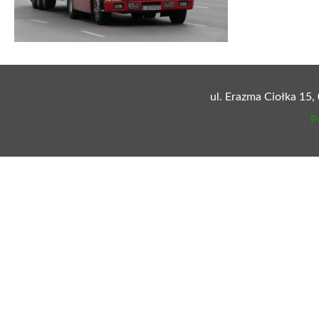
ul. Erazma Ciołka 15,
P