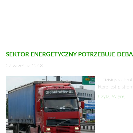
SEKTOR ENERGETYCZNY POTRZEBUJE DEB
27 września 2013
– Dzisiejsza kon
które jest platfo
Czytaj Więcej