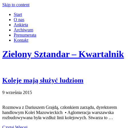
Skip to content
Start
O nas
Ankieta
Archiwum
Prenumerata
Kontakt
Zielony Sztandar – Kwartalnik
Koleje mają służyć ludziom
9 września 2015
Rozmowa z Dariuszem Grajdą, członkiem zarządu, dyrektorem
handlowym Kolei Mazowieckich • Aglomeracja warszawska
rozbudowywana była wzdłuż linii kolejowych. Stwarza to …
Czytaj Więcej