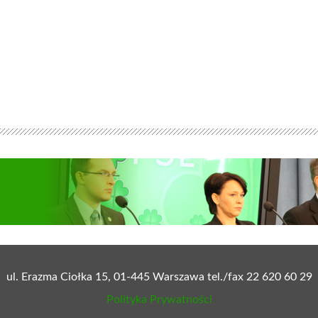
ul. Erazma Ciołka 15, 01-445 Warszawa tel./fax 22 620 60 29
Polityka Prywatności