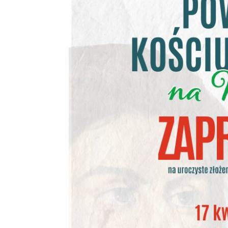
Wzorem osobowym, na którym orędownicy idei niepodległośc
rodaków był uosobieniem niezawisłości i sprawiedliwości,
wśród potomnych zawdzięcza Kościuszko przede wszystkim ro
wszyscy, widząc w nim ostatniego obrońcę upadającej Pols
kosynierzy, bitwa pod Dubienką, zdolności dowódcze wodza
krzywdę. Tradycja czynu racławickiego miała szczególne
uroczyście obchodziła 100. rocznicę insurekcji w 1894 r. 
obchodu rocznic kościuszkowskich przebijała duma z tego, iż
w obronie jej niepodległości. Kościuszko tak naprawdę był
utracie niepodległości. Przypominanie takiej postaci, jak T
to rodzaj imperatywu. Dla Mazowsza Kościuszko jest bard
województwa. Pamiętamy o tym niezwykłym bohaterze.