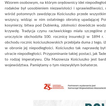
POWSTANIE KOŚCIUSZKOWSKIE NA MAZO
12 kwietnia 2024
17 kwietnia 2024 r. (środa) w Warszawie
odbędzie się s
składanie kwiatów pod pomnikiem Tadeusza Kościuszki oraz
Partnerem wydarzenia jest Samorząd Województwa Mazo
Niepodległości
w Warszawie,
Wszechnica Kościuszkowska
Green Light Media oraz czasopismo
Zielony Sztandar
.
Podejmując inicjatywę
„Powstanie kościuszkowskie na 
Polski i USA, który stał się legendą i przedmiotem kult