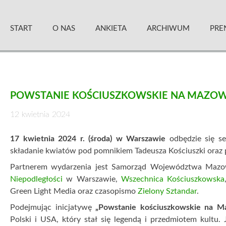
Skip
Zielony Sztandar – Kwartalnik
to
START
O NAS
ANKIETA
ARCHIWUM
PRE
content