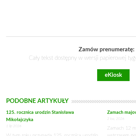
PROGRAM
17 kwietnia 2024 r.
11.00 – Składanie kwiatów pod pomnikiem Tadeusza Koś
Muzeum Niepodległości, al. Solidarności 62 w Warszawie.
13.00 Sesja naukowa, Muzeum Niepodległości – Pałac Przeb
Referaty
Dr Janusz Gmitruk (MHPRL), Tadeusz Kościuszko bohater d
Dr Tadeusz Skoczek (MN), Insurekcja warszawska
Dr Leszek Marek Krześniak (WK), Bitwa pod Maciejowicami u
Prof. dr hab. Romuald Turkowski (MHPRL), Udział ludowców
w 1917 roku
Dr Krzysztof Jabłonka (WK), O insurekcjach na Mazowszu w
Robert Matejuk („Zielony Sztandar”), Tadeusz Kościuszko na 
Dr Marcin Gomółka (WK), Pamiętnik Józefa Drzewieckiego jak