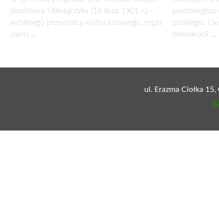
Zamów prenumeratę:
Cały tekst dostępny w wersji papierowej tyg
eKiosk
PODOBNE ARTYKUŁY
125. rocznica urodzin Stanisława
Zamach majow
2 kw. 2026
Mikołajczyka
1 lip 2026
Zamach 12 ma
W tym roku przypada 125. rocznica urodzin
wstrząsem po