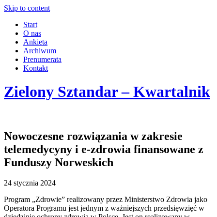
Skip to content
Start
O nas
Ankieta
Archiwum
Prenumerata
Kontakt
Zielony Sztandar – Kwartalnik
Nowoczesne rozwiązania w zakresie
telemedycyny i e-zdrowia finansowane z
Funduszy Norweskich
24 stycznia 2024
Program „Zdrowie” realizowany przez Ministerstwo Zdrowia jako
Operatora Programu jest jednym z ważniejszych przedsięwzięć w
dziedzinie ochrony zdrowia w Polsce. Jest on realizowany w