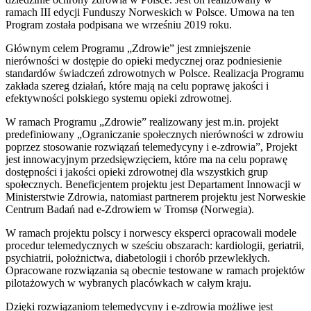
ramach III edycji Funduszy Norweskich w Polsce. Umowa na ten
Program została podpisana we wrześniu 2019 roku.
Głównym celem Programu „Zdrowie” jest zmniejszenie
nierówności w dostępie do opieki medycznej oraz podniesienie
standardów świadczeń zdrowotnych w Polsce. Realizacja Programu
zakłada szereg działań, które mają na celu poprawę jakości i
efektywności polskiego systemu opieki zdrowotnej.
W ramach Programu „Zdrowie” realizowany jest m.in. projekt
predefiniowany „Ograniczanie społecznych nierówności w zdrowiu
poprzez stosowanie rozwiązań telemedycyny i e-zdrowia”, Projekt
jest innowacyjnym przedsięwzięciem, które ma na celu poprawę
dostępności i jakości opieki zdrowotnej dla wszystkich grup
społecznych. Beneficjentem projektu jest Departament Innowacji w
Ministerstwie Zdrowia, natomiast partnerem projektu jest Norweskie
Centrum Badań nad e-Zdrowiem w Tromsø (Norwegia).
W ramach projektu polscy i norwescy eksperci opracowali modele
procedur telemedycznych w sześciu obszarach: kardiologii, geriatrii,
psychiatrii, położnictwa, diabetologii i chorób przewlekłych.
Opracowane rozwiązania są obecnie testowane w ramach projektów
pilotażowych w wybranych placówkach w całym kraju.
Dzięki rozwiązaniom telemedycyny i e-zdrowia możliwe jest