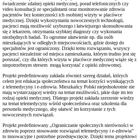
świadczenie zdalnej opieki medycznej, porad telefonicznych czy
video konsultacji ze specjalistami oraz monitorowanie zdrowia
pacjentów bez konieczności ich osobistej wizyty w placówce
medycznej. Dzięki wykorzystaniu nowoczesnych technologii,
pacjenci mają możliwość szybszego i łatwiejszego skonsultowania
się z lekarzem, otrzymania szybkiej diagnozy czy wykonania
niezbędnych badań. To ogromne ułatwienie np. dla osób
mieszkających w odległych miejscowościach, gdzie dostęp do
specjalistów jest ograniczony. Dzięki temu rozwiązaniu, wszyscy
pacjenci niezależnie od miejsca zamieszkania, którym trudno jest się
poruszać, czy dla których wizyta w placówce medycznej wiąże się z
niepotrzebnym stresem mogą korzystać z opieki zdrowotnej.
Projekt predefiniowany zakłada również szereg działań, których
celem jest edukacja społeczeństwa na temat korzyści wynikających
z telemedycyny i e-zdrowia. Mieszkańcy Polski niejednokrotnie nie
mają wystarczającej wiedzy na temat możliwości, jakie daje im ten
rodzaj opieki medycznej. Dlatego projekt zakłada szerzenie wiedzy
na temat telemedycyny wśród społeczeństwa oraz szkolenia dla
personelu medycznego, aby ułatwić im korzystanie z tych
nowoczesnych rozwiązań.
Projekt predefiniowany „Ograniczanie społecznych nierówności w
zdrowiu poprzez stosowanie rozwiązań telemedycyny i e-zdrowia”
to innowacyjne i potrzebne przedsięwzięcie. Dzięki temu projektowi