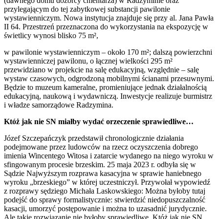
(dawnego domu dozorcy cmentarza) w Radzyminie oraz
przylegającym do tej zabytkowej substancji pawilonie
wystawienniczym. Nowa instytucja znajduje się przy al. Jana Pawła
II 64. Przestrzeń przeznaczona do wykorzystania na ekspozycję w
świetlicy wynosi blisko 75 m²,
w pawilonie wystawienniczym – około 170 m²; dalszą powierzchni
wystawienniczej pawilonu, o łącznej wielkości 295 m²
przewidziano w projekcie na salę edukacyjną, względnie – salę
wystaw czasowych, odgrodzoną mobilnymi ścianami przesuwnymi.
Będzie to muzeum kameralne, promieniujące jednak działalnością
edukacyjną, naukową i wydawniczą. Inwestycje realizuje burmistrz
i władze samorządowe Radzymina.
Któż jak nie SN miałby wydać orzeczenie sprawiedliwe…
Józef Szczepańczyk przedstawił chronologicznie działania
podejmowane przez ludowców na rzecz oczyszczenia dobrego
imienia Wincentego Witosa i zatarcie wydanego na niego wyroku w
sfingowanym procesie brzeskim. 25 maja 2023 r. odbyła się w
Sądzie Najwyższym rozprawa kasacyjna w sprawie haniebnego
wyroku „brzeskiego” w której uczestniczył. Przywołał wypowiedź
z rozprawy sędziego Michała Laskowskiego: Można byłoby tutaj
podejść do sprawy formalistycznie: stwierdzić niedopuszczalność
kasacji, umorzyć postępowanie i można to uzasadnić jurydycznie.
Ale takie rozwiązanie nie byłoby sprawiedliwe. Któż jak nie SN