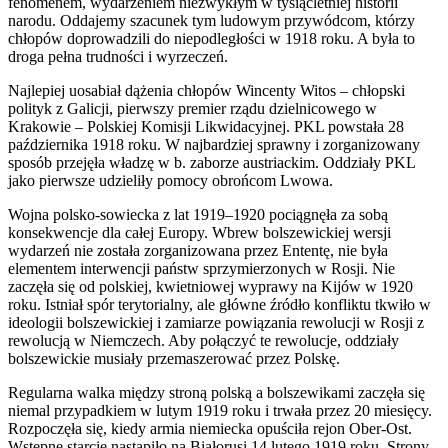
fenomenem, wydarzeniem niezwykłym w tysiącletniej historii
narodu. Oddajemy szacunek tym ludowym przywódcom, którzy
chłopów doprowadzili do niepodległości w 1918 roku. A była to
droga pełna trudności i wyrzeczeń.
Najlepiej uosabiał dążenia chłopów Wincenty Witos – chłopski
polityk z Galicji, pierwszy premier rządu dzielnicowego w
Krakowie – Polskiej Komisji Likwidacyjnej. PKL powstała 28
października 1918 roku. W najbardziej sprawny i zorganizowany
sposób przejęła władzę w b. zaborze austriackim. Oddziały PKL
jako pierwsze udzieliły pomocy obrońcom Lwowa.
Wojna polsko-sowiecka z lat 1919–1920 pociągnęła za sobą
konsekwencje dla całej Europy. Wbrew bolszewickiej wersji
wydarzeń nie została zorganizowana przez Ententę, nie była
elementem interwencji państw sprzymierzonych w Rosji. Nie
zaczęła się od polskiej, kwietniowej wyprawy na Kijów w 1920
roku. Istniał spór terytorialny, ale główne źródło konfliktu tkwiło w
ideologii bolszewickiej i zamiarze powiązania rewolucji w Rosji z
rewolucją w Niemczech. Aby połączyć te rewolucje, oddziały
bolszewickie musiały przemaszerować przez Polskę.
Regularna walka między stroną polską a bolszewikami zaczęła się
niemal przypadkiem w lutym 1919 roku i trwała przez 20 miesięcy.
Rozpoczęła się, kiedy armia niemiecka opuściła rejon Ober-Ost.
Wstępne starcie nastąpiło na Białorusi 14 lutego 1919 roku. Strony