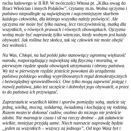
ruchu ludowego w II RP. W twórczości Witosa pt. „Kilka uwag do
Braci Włościan i innych Polaków”, czytamy m.in.
Wolna ojczyzna i
państwo niepodległe są największym i najcenniejszym skarbem
każdego człowieka, dla którego wszystko należy poświęcić. Ale
ojczyzna nie może być tylko nazwą, lecz rzeczywistością, matką dla
wszystkich, o równych prawach i równych obowiązkach. Ojczyzna
wolną może być naprawdę tylko wtenczas, kiedy wolnym jest każdy
obywatel. Jak roślina bez słońca, tak się człowiek nie może obejść
bez wolności.
Na Was, Chłopi, na lud polski jako stanowiący ogromną większość
narodu, rozporządzający największą siłą fizyczną i moralną, w
pierwszym rzędzie spada obowiązek utrzymania i obrony państwa.
Wy też w pierwszym rzędzie jesteście powołani do urządzenia
państwa polskiego według wypróbowanych reguł demokratycznych
i bezwzględnej sprawiedliwości. One tylko mogą zapewnić potęgę i
rozwój państwa, jako też szczęście i dobrobyt jego obywateli, a przez
to do państwa ich przywiązać.
Zaprzestańcie wszelkich kłótni i sporów pomiędzy sobą, stańcie się
jedną, wielką, mocną, solidarną, świadomą i kochającą się rodziną.
Razem możecie dokonać cudów, osobno do niczego nie jesteście
zdolni. Nie marnujcie czasu i sił na rzeczy drobne – jak załatwicie
wielkie, mniejsze przyjdą same. Niech nareszcie naprawdę będzie
„jeden za wszystkich – wszyscy za jednego”. Od tego Wasz byt i