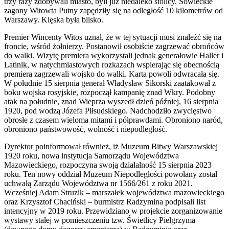
trzy razy zdobywali miasto, byli już niedaleko stolicy. Sowieckie
zagony Witowta Putny zapędziły się na odległość 10 kilometrów od
Warszawy. Klęska była blisko.
Premier Wincenty Witos uznał, że w tej sytuacji musi znaleźć się na
froncie, wśród żołnierzy. Postanowił osobiście zagrzewać obrońców
do walki. Wizytę premiera wykorzystali jednak generałowie Haller i
Latinik, w natychmiastowych rozkazach wspierając się obecnością
premiera zagrzewali wojsko do walki. Karta powoli odwracała się.
W południe 15 sierpnia generał Władysław Sikorski zaatakował z
boku wojska rosyjskie, rozpoczął kampanię znad Wkry. Podobny
atak na południe, znad Wieprza wyszedł dzień później, 16 sierpnia
1920, pod wodzą Józefa Piłsudskiego. Nadchodziło zwycięstwo
obrosłe z czasem wieloma mitami i półprawdami. Obroniono naród,
obroniono państwowość, wolność i niepodległość.
Dyrektor poinformował również, iż Muzeum Bitwy Warszawskiej
1920 roku, nowa instytucja Samorządu Województwa
Mazowieckiego, rozpoczyna swoją działalność 15 sierpnia 2023
roku. Ten nowy oddział Muzeum Niepodległości powołany został
uchwałą Zarządu Województwa nr 1566/261 z roku 2021.
Wcześniej Adam Struzik – marszałek województwa mazowieckiego
oraz Krzysztof Chaciński – burmistrz Radzymina podpisali list
intencyjny w 2019 roku. Przewidziano w projekcie zorganizowanie
wystawy stałej w pomieszczeniu tzw. Świetlicy Pielgrzyma