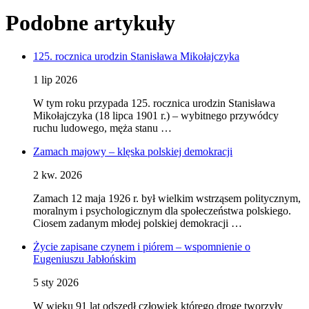
Podobne artykuły
125. rocznica urodzin Stanisława Mikołajczyka
1 lip 2026
W tym roku przypada 125. rocznica urodzin Stanisława
Mikołajczyka (18 lipca 1901 r.) – wybitnego przywódcy
ruchu ludowego, męża stanu …
Zamach majowy – klęska polskiej demokracji
2 kw. 2026
Zamach 12 maja 1926 r. był wielkim wstrząsem politycznym,
moralnym i psychologicznym dla społeczeństwa polskiego.
Ciosem zadanym młodej polskiej demokracji …
Życie zapisane czynem i piórem – wspomnienie o
Eugeniuszu Jabłońskim
5 sty 2026
W wieku 91 lat odszedł człowiek którego drogę tworzyły