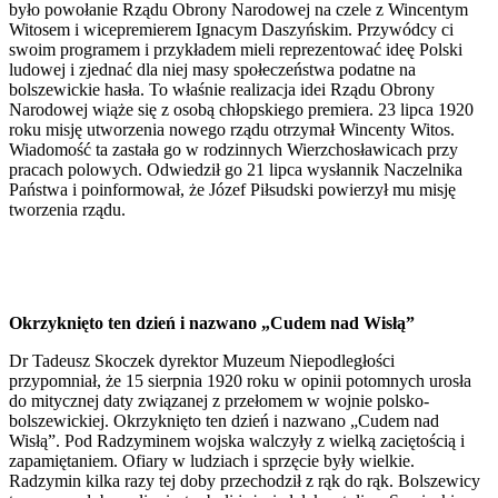
było powołanie Rządu Obrony Narodowej na czele z Wincentym
Witosem i wicepremierem Ignacym Daszyńskim. Przywódcy ci
swoim programem i przykładem mieli reprezentować ideę Polski
ludowej i zjednać dla niej masy społeczeństwa podatne na
bolszewickie hasła. To właśnie realizacja idei Rządu Obrony
Narodowej wiąże się z osobą chłopskiego premiera. 23 lipca 1920
roku misję utworzenia nowego rządu otrzymał Wincenty Witos.
Wiadomość ta zastała go w rodzinnych Wierzchosławicach przy
pracach polowych. Odwiedził go 21 lipca wysłannik Naczelnika
Państwa i poinformował, że Józef Piłsudski powierzył mu misję
tworzenia rządu.
Okrzyknięto ten dzień i nazwano „Cudem nad Wisłą”
Dr Tadeusz Skoczek dyrektor Muzeum Niepodległości
przypomniał, że 15 sierpnia 1920 roku w opinii potomnych urosła
do mitycznej daty związanej z przełomem w wojnie polsko-
bolszewickiej. Okrzyknięto ten dzień i nazwano „Cudem nad
Wisłą”. Pod Radzyminem wojska walczyły z wielką zaciętością i
zapamiętaniem. Ofiary w ludziach i sprzęcie były wielkie.
Radzymin kilka razy tej doby przechodził z rąk do rąk. Bolszewicy