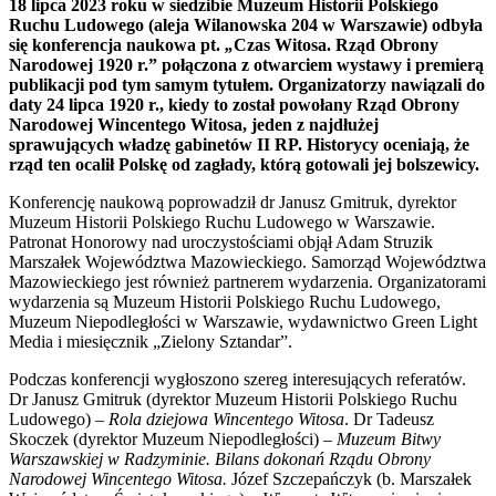
18 lipca 2023 roku w siedzibie Muzeum Historii Polskiego
Ruchu Ludowego (aleja Wilanowska 204 w Warszawie) odbyła
się konferencja naukowa pt.
„
Czas Witosa. Rząd Obrony
Narodowej 1920 r.” połączona z otwarciem wystawy i premierą
publikacji pod tym samym tytułem. Organizatorzy nawiązali do
daty 24 lipca 1920 r., kiedy to został powołany Rząd Obrony
Narodowej Wincentego Witosa, jeden z najdłużej
sprawujących władzę gabinetów II RP. Historycy oceniają, że
rząd ten ocalił Polskę od zagłady, którą gotowali jej bolszewicy.
Konferencję naukową poprowadził dr Janusz Gmitruk, dyrektor
Muzeum Historii Polskiego Ruchu Ludowego w Warszawie.
Patronat Honorowy nad uroczystościami objął Adam Struzik
Marszałek Województwa Mazowieckiego. Samorząd Województwa
Mazowieckiego jest również partnerem wydarzenia. Organizatorami
wydarzenia są Muzeum Historii Polskiego Ruchu Ludowego,
Muzeum Niepodległości w Warszawie, wydawnictwo Green Light
Media i miesięcznik „Zielony Sztandar”.
Podczas konferencji wygłoszono szereg interesujących referatów.
Dr Janusz Gmitruk (dyrektor Muzeum Historii Polskiego Ruchu
Ludowego) –
Rola dziejowa Wincentego Witosa
. Dr Tadeusz
Skoczek (dyrektor Muzeum Niepodległości) –
Muzeum Bitwy
Warszawskiej w Radzyminie.
Bilans dokonań Rządu Obrony
Narodowej Wincentego Witosa
.
Józef Szczepańczyk (b. Marszałek