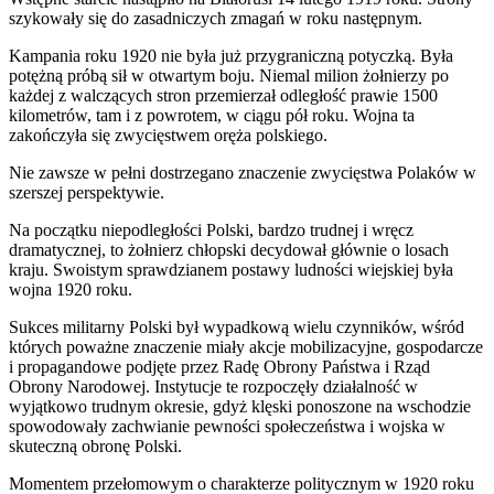
szykowały się do zasadniczych zmagań w roku następnym.
Kampania roku 1920 nie była już przygraniczną potyczką. Była
potężną próbą sił w otwartym boju. Niemal milion żołnierzy po
każdej z walczących stron przemierzał odległość prawie 1500
kilometrów, tam i z powrotem, w ciągu pół roku. Wojna ta
zakończyła się zwycięstwem oręża polskiego.
Nie zawsze w pełni dostrzegano znaczenie zwycięstwa Polaków w
szerszej perspektywie.
Na początku niepodległości Polski, bardzo trudnej i wręcz
dramatycznej, to żołnierz chłopski decydował głównie o losach
kraju. Swoistym sprawdzianem postawy ludności wiejskiej była
wojna 1920 roku.
Sukces militarny Polski był wypadkową wielu czynników, wśród
których poważne znaczenie miały akcje mobilizacyjne, gospodarcze
i propagandowe podjęte przez Radę Obrony Państwa i Rząd
Obrony Narodowej. Instytucje te rozpoczęły działalność w
wyjątkowo trudnym okresie, gdyż klęski ponoszone na wschodzie
spowodowały zachwianie pewności społeczeństwa i wojska w
skuteczną obronę Polski.
Momentem przełomowym o charakterze politycznym w 1920 roku