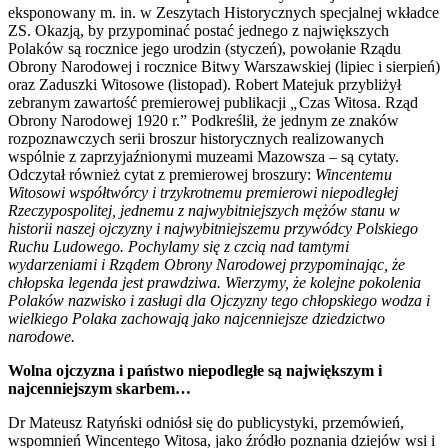
eksponowany m. in. w Zeszytach Historycznych specjalnej wkładce
ZS. Okazją, by przypominać postać jednego z największych
Polaków są rocznice jego urodzin (styczeń), powołanie Rządu
Obrony Narodowej i rocznice Bitwy Warszawskiej (lipiec i sierpień)
oraz Zaduszki Witosowe (listopad). Robert Matejuk przybliżył
zebranym zawartość premierowej publikacji
„
Czas Witosa. Rząd
Obrony Narodowej 1920 r.” Podkreślił, że jednym ze znaków
rozpoznawczych serii broszur historycznych realizowanych
wspólnie z zaprzyjaźnionymi muzeami Mazowsza – są cytaty.
Odczytał również cytat z premierowej broszury:
Wincentemu
Witosowi współtwórcy i trzykrotnemu premierowi niepodległej
Rzeczypospolitej, jednemu z najwybitniejszych mężów stanu w
historii naszej ojczyzny i najwybitniejszemu przywódcy Polskiego
Ruchu Ludowego. Pochylamy się z czcią nad tamtymi
wydarzeniami i Rządem Obrony Narodowej przypominając, że
chłopska legenda jest prawdziwa. Wierzymy, że kolejne pokolenia
Polaków nazwisko i zasługi dla Ojczyzny tego chłopskiego wodza i
wielkiego Polaka zachowają jako najcenniejsze dziedzictwo
narodowe.
Wolna ojczyzna i państwo niepodległe są największym i
najcenniejszym skarbem…
Dr Mateusz Ratyński odniósł się do publicystyki, przemówień,
wspomnień Wincentego Witosa, jako źródło poznania dziejów wsi i