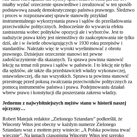
miałby wydać orzeczenie sprawiedliwe i zrealizować w ten sposób
podstawową zasadę demokratycznego państwa prawnego. Śledztwo
i proces w rozpoznawanej sprawie stanowiły przykład
instrumentalnego wykorzystania prawa i sądów do prześladowania
przeciwników politycznych. Jednocześnie do wywarcia efektu
zastraszenia wobec polityków opozycji ale i wyborców. Jest to
nadużycie prawa który jest niemożliwy do zaakceptowania nie tylko
dziś, ale i w świetle obowiązujących w 1930 roku przepisów i
standardów. Należało więc te wyroki wyeliminować z obrotu
prawnego. Dzisiejsze orzeczenie stanowi też pewne
zadośćuczynienie dla skazanych. Ta sprawa powinna stanowić
lekcję na temat roli prawa i sądów w państwie. I to lekcję nie tylko
dla sędziów, ale także dla przedstawicieli władzy wykonawczej,
ustawodawczej, dla nas wszystkich. Sprawa ta powinna stanowić
przestrogę przed pokusą zwalczania przeciwników politycznych za
pomocą instrumentów państwa i prawa. Podejmowaniu działań
wbrew prawu i konstytucji dla poszerzania zakresu władzy.
Jednemu z najwybitniejszych mężów stanu w historii naszej
ojczyzny…
Robert Matejuk redaktor „Zielonego Sztandaru” podkreślił, że
Wincenty Witos jest obecny w każdym numerze Zielonego
Sztandaru wraz z mottem przy winiecie: „A Polska powinna trwać
wiecznie”. Na łamach czasopisma Wincenty Witos jest szeroko