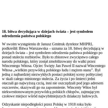
18. bitwa decydująca w dziejach świata – jest symbolem
odrodzenia państwa polskiego
W swoim wystąpieniu dr Janusz Gmitruk dyrektor MHPRL
podkreślił: Bitwa Warszawska – uznana za 18. bitwę decydującą w
dziejach świata – jest symbolem odrodzenia państwa polskiego po
ponad stuleciu rozbiorów. Było to zbiorowe zwycięstwo całego
narodu polskiego, który został zmobilizowany do walki przez
Wincentego Witosa. Ojciec Święty Jan Paweł II nazwał Wincentego
Witosa „wielkim przywódcą polskiego ludu i mężem stanu”. Był
jedną z najbardziej niezwykłych postaci polskiej sceny politycznej
w skali całego minionego stulecia. Za życia i po śmierci jedni
otaczali go najwyższą czcią, inni nie oszczędzali pod jego adresem
oszczerstw, skazywali go na zapomnienie. Wincenty Witos był
niekwestionowanym przywódcą polskich chłopów, zajmującym
czołowe miejsce wśród najwybitniejszych działaczy ludowych.
Odzyskanie niepodległości przez Polskę w 1918 roku było