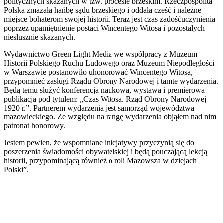
politycznych skazanych w tzw. procesie brzeskim. Rzeczpospolita
Polska zmazała hańbę sądu brzeskiego i oddała cześć i należne
miejsce bohaterom swojej historii. Teraz jest czas zadośćuczynienia
poprzez upamiętnienie postaci Wincentego Witosa i pozostałych
niesłusznie skazanych.
Wydawnictwo Green Light Media we współpracy z Muzeum
Historii Polskiego Ruchu Ludowego oraz Muzeum Niepodległości
w Warszawie postanowiło uhonorować Wincentego Witosa,
przypomnieć zasługi Rządu Obrony Narodowej i tamte wydarzenia.
Będą temu służyć konferencja naukowa, wystawa i premierowa
publikacja pod tytułem: „Czas Witosa. Rząd Obrony Narodowej
1920 r.”. Partnerem wydarzenia jest samorząd województwa
mazowieckiego. Ze względu na rangę wydarzenia objąłem nad nim
patronat honorowy.
Jestem pewien, że wspomniane inicjatywy przyczynią się do
poszerzenia świadomości obywatelskiej i będą pouczającą lekcją
historii, przypominającą również o roli Mazowsza w dziejach
Polski”.