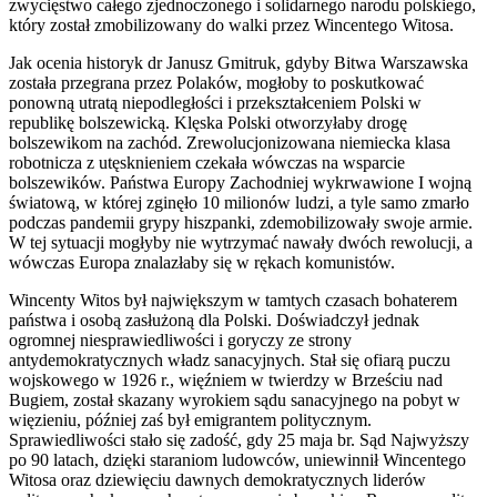
zwycięstwo całego zjednoczonego i solidarnego narodu polskiego,
który został zmobilizowany do walki przez Wincentego Witosa.
Jak ocenia historyk dr Janusz Gmitruk, gdyby Bitwa Warszawska
została przegrana przez Polaków, mogłoby to poskutkować
ponowną utratą niepodległości i przekształceniem Polski w
republikę bolszewicką. Klęska Polski otworzyłaby drogę
bolszewikom na zachód. Zrewolucjonizowana niemiecka klasa
robotnicza z utęsknieniem czekała wówczas na wsparcie
bolszewików. Państwa Europy Zachodniej wykrwawione I wojną
światową, w której zginęło 10 milionów ludzi, a tyle samo zmarło
podczas pandemii grypy hiszpanki, zdemobilizowały swoje armie.
W tej sytuacji mogłyby nie wytrzymać nawały dwóch rewolucji, a
wówczas Europa znalazłaby się w rękach komunistów.
Wincenty Witos był największym w tamtych czasach bohaterem
państwa i osobą zasłużoną dla Polski. Doświadczył jednak
ogromnej niesprawiedliwości i goryczy ze strony
antydemokratycznych władz sanacyjnych. Stał się ofiarą puczu
wojskowego w 1926 r., więźniem w twierdzy w Brześciu nad
Bugiem, został skazany wyrokiem sądu sanacyjnego na pobyt w
więzieniu, później zaś był emigrantem politycznym.
Sprawiedliwości stało się zadość, gdy 25 maja br. Sąd Najwyższy
po 90 latach, dzięki staraniom ludowców, uniewinnił Wincentego
Witosa oraz dziewięciu dawnych demokratycznych liderów