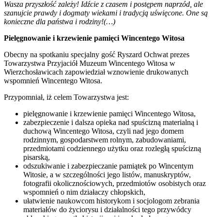
Wasza przyszłość zależy! Idźcie z czasem i postępem naprzód, ale
szanujcie prawdy i dogmaty wiekami i tradycją uświęcone. One są
konieczne dla państwa i rodziny!(…)
Pielęgnowanie i krzewienie pamięci Wincentego Witosa
Obecny na spotkaniu specjalny gość Ryszard Ochwat prezes
Towarzystwa Przyjaciół Muzeum Wincentego Witosa w
Wierzchosławicach zapowiedział wznowienie drukowanych
wspomnień Wincentego Witosa.
Przypomniał, iż celem Towarzystwa jest:
pielęgnowanie i krzewienie pamięci Wincentego Witosa,
zabezpieczenie i dalsza opieka nad spuścizną materialną i
duchową Wincentego Witosa, czyli nad jego domem
rodzinnym, gospodarstwem rolnym, zabudowaniami,
przedmiotami codziennego użytku oraz rozległą spuścizną
pisarską,
odszukiwanie i zabezpieczanie pamiątek po Wincentym
Witosie, a w szczególności jego listów, manuskryptów,
fotografii okolicznościowych, przedmiotów osobistych oraz
wspomnień o nim działaczy chłopskich,
ułatwienie naukowcom historykom i socjologom zebrania
materiałów do życiorysu i działalności tego przywódcy