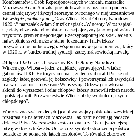
Kombatantów i Osób Represjonowanych w imieniu marszałka
Mazowsza Adam Struzika pogratulował organizatorom podjęcia
cennej inicjatywy i życzył zebranym owocnego w niej uczestnictwa.
We wstępie publikacji pt. „
Czas Witosa. Rząd Obrony Narodowej
1920 r.” marszałek Adam Struzik napisał: „Wincenty Witos zapisał
się złotymi zgłoskami w historii naszej ojczyzny jako współtwórca i
trzykrotny premier niepodległej Rzeczypospolitej Polskiej. Jeden z
najwybitniejszych mężów stanu, legendarny i największy
przywódca ruchu ludowego. Wspominamy go jako premiera, który
w 1920 r., w bardzo trudnej sytuacji, zatrzymał sowiecką nawałę.
24 lipca 1920 r. został powołany Rząd Obrony Narodowej
Wincentego Witosa – jeden z najdłużej sprawujących władzę
gabinetów II RP. Historycy oceniają, że ten rząd ocalił Polskę od
zagłady, którą gotowali jej bolszewicy, i powstrzymał ich zwycięski
marsz na zachód. To właśnie Witos swoją Odezwą do włościan
skłonił do wyrzeczeń i ofiar chłopów, którzy stanowili rdzeń narodu
i polskiej armii. Po zwycięstwie Witos stał się symbolem „czynu
chłopskiego”.
Warto zaznaczyć, że decydująca bitwa wojny polsko-bolszewickiej
rozegrała się na terenach Mazowsza. Jak trafnie oceniają badacze
dziejów Bitwa Warszawska została uznana za 18. najważniejszą
bitwę w dziejach świata. Uchodzi za symbol odrodzenia państwa
polskiego po ponad stu latach rozbiorów. To również zbiorowe