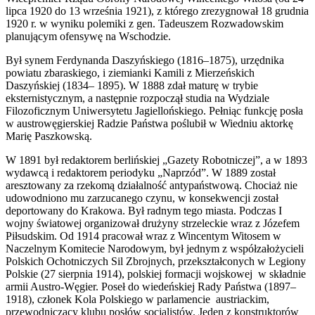
lipca 1920 do 13 września 1921), z którego zrezygnował 18 grudnia
1920 r. w wyniku polemiki z gen. Tadeuszem Rozwadowskim
planującym ofensywę na Wschodzie.
Był synem Ferdynanda Daszyńskiego (1816–1875), urzędnika
powiatu zbaraskiego, i ziemianki Kamili z Mierzeńskich
Daszyńskiej (1834– 1895). W 1888 zdał maturę w trybie
eksternistycznym, a następnie rozpoczął studia na Wydziale
Filozoficznym Uniwersytetu Jagiellońskiego. Pełniąc funkcję posła
w austrowęgierskiej Radzie Państwa poślubił w Wiedniu aktorkę
Marię Paszkowską.
W 1891 był redaktorem berlińskiej „Gazety Robotniczej”, a w 1893
wydawcą i redaktorem periodyku „Naprzód”. W 1889 został
aresztowany za rzekomą działalność antypaństwową. Chociaż nie
udowodniono mu zarzucanego czynu, w konsekwencji został
deportowany do Krakowa. Był radnym tego miasta. Podczas I
wojny światowej organizował drużyny strzeleckie wraz z Józefem
Piłsudskim. Od 1914 pracował wraz z Wincentym Witosem w
Naczelnym Komitecie Narodowym, był jednym z współzałożycieli
Polskich Ochotniczych Sil Zbrojnych, przekształconych w Legiony
Polskie (27 sierpnia 1914), polskiej formacji wojskowej w składnie
armii Austro-Węgier. Poseł do wiedeńskiej Rady Państwa (1897–
1918), członek Kola Polskiego w parlamencie austriackim,
przewodniczący klubu posłów socjalistów. Jeden z konstruktorów