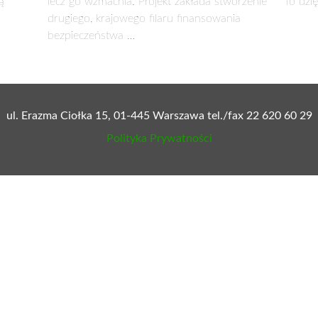
sprawie obrony pamięci, dobrego imienia oraz znaczącej r
i, Europy i Świata.
tronnictwa Ludowego wyraziła wdzięczność Organizacji Pomor
ęta Ludowego w Gdyni w dniu 28 maja 2023 roku. Jednocześn
eniu, a także o organizację lokalnych świąt ludowych w terenie
dowców oraz osoby rekomendowane przez Stronnictwo do pełnie
 przypadku uznania ich startu za uzasadniony i celowy przez s
tronnictwa Ludowego wezwała organizacje wojewódzkie PSL d
wy „Uczciwa Polska” oraz realizacji założeń przyjętych w tym za
dzięczność za powołanie i pracę Parlamentarnego Zespołu ds.
wanych przez Zespół tematów i popiera powołanie w przedmiot
owszechniania ustaleń i efektów pracy Zespołu.
h, miejscu symbolicznym i kluczowym w aspekcie historyczneg
ki szacunek dla polskich rolników, za trud ich pracy oraz tros
onnictwa Ludowego, mając na względzie bezpieczeństwo żywości,
a Rząd RP do realizacji postulatów środowisk rolniczych, artykuł