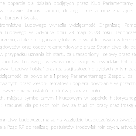
EST SILNA PARTIA LUDOWA, NARODOWA, EUR
ach, woj. małopolskie obradowała Rada Naczelna Polskiego St
nymi i przygotowania do wyborów parlamentarnych zdominował
sami.
r Władysław Kosiniak-Kamysz przedstawił informację w sprawie
a 2050 Szymona Hołowni oraz innymi partiami demokratycznymi
rogramu Polskiego Stronnictwa Ludowego na wybory par
w Siekierski.