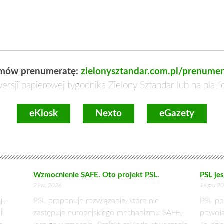
lenia „Okrągłego Stołu” dotyczącego sytuacji na polskim rynku 
rezydent Europejskiej Rady Młodych Rolników Adam Nowak.
nież w sprawie zasad i trybu wyłaniania kandydatów PSL w w
borach.
istotne dla działań i rozwoju Stronnictwa, ale również odno
 wolę współpracy z ugrupowaniami demokratycznymi w zakresie
owała poparcie dla dalszych działań Prezesa Polskiego Stronn
ających do wypracowania ostatecznej formuły startu Str
ących jak największe szanse na zwycięstwo wyborcze, przy jed
mpanii wszystkich postulatów programowych oraz wartości, na j
eputowanych Stronnictwa, wspierające transformację energety
snym zapewnieniu mechanizmów osłonowych dla konsumentów. 
 unijne: KPO, Fundusz Spójności oraz Społeczny Fundusz Klim
nego podjęcia działań, które pozwolą odblokować dostęp do ww
łne poparcie dla działań podjętych przez Klub Parlamentarn