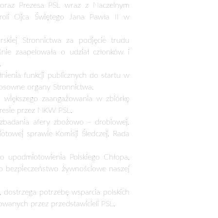
OPEJSKA
ronnictwa Ludowego. Kryzys zbożowy,
y posiedzenie tego najważniejszego
 stanu negocjacji wspólnego startu w
.
lamentarne zaprezentował poseł,