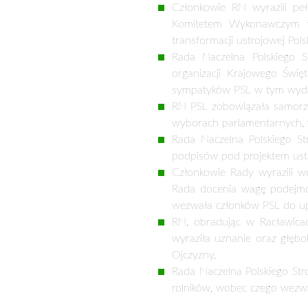
PREZES PSL: POTRZEBNA J
19 maja 2023
W dniach 21-22 kwietnia w Racławic
współpraca z partiami demokratycz
gremium Stronnictwa między Kongre
Podczas posiedzenia RN prezes PSL d
wyborach do Sejmu RP z partią Polsk
Z kolei informację w sprawie p
wiceprzewodniczący RN PSL dr Czesła