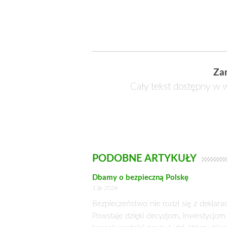
Aktualną sytuację w rolnictwie i usta
Krajewski i sekretarz RN PSL, wicep
Podczas spotkania dyskutowano rów
tworzenia list kandydatów w tych wy
Decyzje Rady Naczelnej PSL
Podczas obrad RN podjęła ustalenia 
Polski.
Rada Naczelna potwierdziła
organizacyjnych i zadeklar
Wykonawczego PSL, zmierz
parlamentarnych, gwarantuj
możliwości prezentacji w ka
blisko 128 lat Ruch Ludowy.
RN poparła działania eurod
odnawialnej przy jednocze
działań winny być fundusze
wzywa Rząd RP do niezwłocz
Członkowie RN wyrazili pe