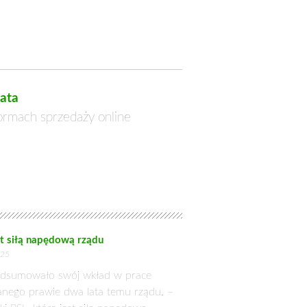
zbóż przybliżyli zebranym poseł Stefan
yborach parlamentarnych oraz zasad
szące się do spraw ważnych dla całej
 koordynacji działań programowych i
ictwa Ludowego i Naczelnego Komitetu
onnictwa w nadchodzących wyborach
noczesnym zachowaniu podmiotowości i
akich zbudowany jest funkcjonujący od
czną, szczególnie rozwój energetyki
Znaczącym źródłem finansowania ww.
atyczny. Polskie Stronnictwo Ludowe
. środków.
y oraz Prezesa PSL wraz z Naczelnym