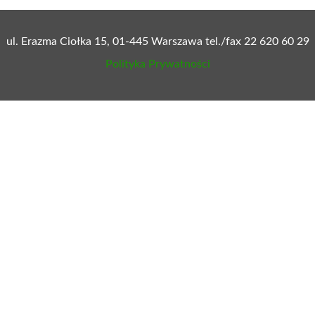
ej objawiło się nowe wojsko. Obok żołnierza regularnego pojawil
ji. Właśnie ci niewyszkoleni chłopi stanowili w bitwie główną s
pod Racławicami miało wielki wymiar moralny. Najliczniejsz
i pierwszy raz w historii zostali docenieni, a ich sprawy po r
ieckiego.
6 sierpnia 1794 roku w Warszawie Tadeusz Kościuszko osobiś
ftowany był snop żyta, obok którego znajdowały się skrzyżowa
bronią”. Fundatorem chorągwi była wojewodzina brzesko-litew
oprawę. Miała ona unaocznić udział chłopów w powstaniu oraz 
mów prenumeratę:
zielonysztandar.com.pl/prenumer
ersji papierowej tygodnika Zielony Sztandar lub na plat