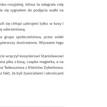
– bohatera narodowego Polski i USA –
em kultu. Już dla wielu współczesnych
i i sprawiedliwości, ostatnim obrońcą
lejnych pokoleń stał się symbolem
ń Polaków i emancypacji chłopów.
m orędownicy idei niepodległości
stwo polskie.
ściuszki to nie tylko Racławice i
 pod Dubienką, zdolności dowódcze
 To także obywatelska wrażliwość
rzywdę. Chylimy dziś czoła przed