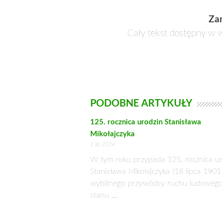
emancypacyjnych dążeń. Rodzący się 
Szczególnie silnie eksponował zwyci
się chłopscy kosynierzy z Bartoszem 
4 kwietnia 1794 r., o świcie, pod R
tym 1920 kosynierów krakowskich – 
kierunku na Warszawę.
Mógł tę bitwę Kościuszko przegrać, g
W decydującym momencie zmagań woje
kosynierów i 4 kompanii wojska, kt
rosyjskich. Dalsze ataki regularnej 
Choć z militarnego punktu widzenia 
niezwykle ważną. Była pierwszą wal
terenie całej Rzeczypospolitej.