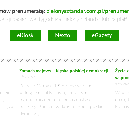
mądrością tego, który zro
niepodległość się nie wybije”.
Tradycja kościuszkowsk
kształtowaniu świadom
u schyłku XIX wieku ruch ludowy nawiązywał do chlubnych trady
ęstwo Tadeusza Kościuszki pod Racławicami w 1794 r., do które
Głowackim na czele.
acławicami powstańcza armia pod wodzą samego Tadeusza Kościus
stoczyła całodzienną bitwę z oddziałami rosyjskimi gen. T
dyż część kawalerii uciekła z pola walki. Nie zawiedli jednak 
nnych, aby rozbić centrum wojsk rosyjskich, Kościuszko sfor
óra zdobyła nieprzyjacielską baterię, a po wzmocnieniu prz
piechoty wspierane przez kosynierów zmusiły do wycofania się w
zwycięstwo pod Racławicami było jedynie epizodem wojny polsk
ką zwycięską, która mocno wpłynęła na morale Polaków i stał