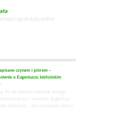
zumiał, że „bez chłopów Polska na
a miała szczególne znaczenie w
ości narodowej chłopów i ich
cji walk chłopskich o niepodległość.
go w zdecydowanej mierze przyczynili
zki, licząca zaledwie 6200 ludzi – w
ormasowa zagradzającymi jej drogę w
krakowscy chłopi trzymani w odwodzie.
mował grupę szturmową złożoną z 320
ez kosynierów rozbiła centrum wojsk
ojsk gen. Tormasowa na wschód.
o-rosyjskiej, bitwa ta odegrała rolę
a się sygnałem do podjęcia walki na