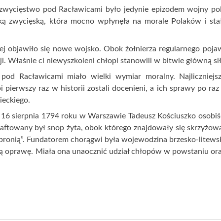
DEUSZ KOŚCIUSZKO
Postać Tadeusza Kościuszki 
stała się legendą i przedmiot
był uosobieniem niezawisłośc
upadającej Polski. Dla ko
niepodległościowych dąże
Wzorem osobowym, na który
pragnęli wychować społeczeń
Sława i chwała Tadeusza Ko
chłopscy kosynierzy, bitwa
wodza insurekcji 1794 r.
Naczelnika na chłopską k