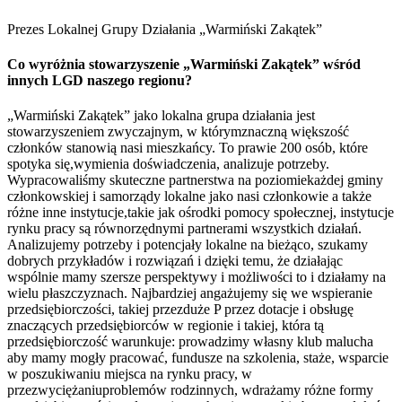
Prezes Lokalnej Grupy Działania „Warmiński Zakątek”
Co wyróżnia stowarzyszenie „Warmiński Zakątek” wśród
innych LGD naszego regionu?
„Warmiński Zakątek” jako lokalna grupa działania jest
stowarzyszeniem zwyczajnym, w którymznaczną większość
członków stanowią nasi mieszkańcy. To prawie 200 osób, które
spotyka się,wymienia doświadczenia, analizuje potrzeby.
Wypracowaliśmy skuteczne partnerstwa na poziomiekażdej gminy
członkowskiej i samorządy lokalne jako nasi członkowie a także
różne inne instytucje,takie jak ośrodki pomocy społecznej, instytucje
rynku pracy są równorzędnymi partnerami wszystkich działań.
Analizujemy potrzeby i potencjały lokalne na bieżąco, szukamy
dobrych przykładów i rozwiązań i dzięki temu, że działając
wspólnie mamy szersze perspektywy i możliwości to i działamy na
wielu płaszczyznach. Najbardziej angażujemy się we wspieranie
przedsiębiorczości, takiej przezduże P przez dotacje i obsługę
znaczących przedsiębiorców w regionie i takiej, która tą
przedsiębiorczość warunkuje: prowadzimy własny klub malucha
aby mamy mogły pracować, fundusze na szkolenia, staże, wsparcie
w poszukiwaniu miejsca na rynku pracy, w
przezwyciężaniuproblemów rodzinnych, wdrażamy różne formy