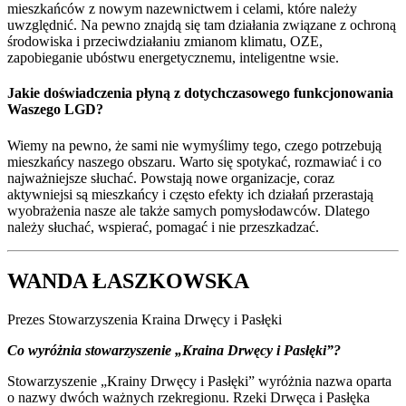
mieszkańców z nowym nazewnictwem i celami, które należy
uwzględnić. Na pewno znajdą się tam działania związane z ochroną
środowiska i przeciwdziałaniu zmianom klimatu, OZE,
zapobieganie ubóstwu energetycznemu, inteligentne wsie.
Jakie doświadczenia płyną z dotychczasowego funkcjonowania
Waszego LGD?
Wiemy na pewno, że sami nie wymyślimy tego, czego potrzebują
mieszkańcy naszego obszaru. Warto się spotykać, rozmawiać i co
najważniejsze słuchać. Powstają nowe organizacje, coraz
aktywniejsi są mieszkańcy i często efekty ich działań przerastają
wyobrażenia nasze ale także samych pomysłodawców. Dlatego
należy słuchać, wspierać, pomagać i nie przeszkadzać.
WANDA ŁASZKOWSKA
Prezes Stowarzyszenia Kraina Drwęcy i Pasłęki
Co wyróżnia stowarzyszenie „Kraina Drwęcy i Pasłęki”?
Stowarzyszenie „Krainy Drwęcy i Pasłęki” wyróżnia nazwa oparta
o nazwy dwóch ważnych rzekregionu. Rzeki Drwęca i Pasłęka