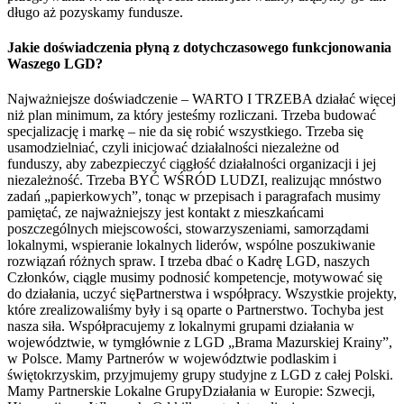
długo aż pozyskamy fundusze.
Jakie doświadczenia płyną z dotychczasowego funkcjonowania
Waszego LGD?
Najważniejsze doświadczenie – WARTO I TRZEBA działać więcej
niż plan minimum, za który jesteśmy rozliczani. Trzeba budować
specjalizację i markę – nie da się robić wszystkiego. Trzeba się
usamodzielniać, czyli inicjować działalności niezależne od
funduszy, aby zabezpieczyć ciągłość działalności organizacji i jej
niezależność. Trzeba BYĆ WŚRÓD LUDZI, realizując mnóstwo
zadań „papierkowych”, tonąc w przepisach i paragrafach musimy
pamiętać, ze najważniejszy jest kontakt z mieszkańcami
poszczególnych miejscowości, stowarzyszeniami, samorządami
lokalnymi, wspieranie lokalnych liderów, wspólne poszukiwanie
rozwiązań różnych spraw. I trzeba dbać o Kadrę LGD, naszych
Członków, ciągle musimy podnosić kompetencje, motywować się
do działania, uczyć sięPartnerstwa i współpracy. Wszystkie projekty,
które zrealizowaliśmy były i są oparte o Partnerstwo. Tochyba jest
nasza siła. Współpracujemy z lokalnymi grupami działania w
województwie, w tymgłównie z LGD „Brama Mazurskiej Krainy”,
w Polsce. Mamy Partnerów w województwie podlaskim i
świętokrzyskim, przyjmujemy grupy studyjne z LGD z całej Polski.
Mamy Partnerskie Lokalne GrupyDziałania w Europie: Szwecji,