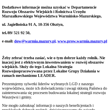
Dodatkowe informacje można uzyskać w Departamencie
Rozwoju Obszarów Wiejskich i Rolnictwa Urzędu
Marszałkowskiego Województwa Warmińsko-Mazurskiego,
ul. Jagiellońska 91 A, 10-356 Olsztyn,
tel./89/ 521 92 50,
e-mail:
dow@warmia.mazury.pl,
www.prow.warmia.mazury.pl
Żeby zebrać trzeba zasiać, wie o tym dobrze każdy rolnik. Nie
inaczej jest z efektywnym inwestowaniem w rozwój obszarów
wiejskich. Służy do tego Lokalna Strategia
Rozwojuopracowywana przez Lokalne Grupy Działania w
ramach mechanizmu LEADER.
Prezentujemy sylwetki liderów wybranych LGD z naszego
województwa, może ich doświadczenia i uwagi skłonią Państwa do
zainteresowania się procesem budowania lokalnej strategii rozwoju
Waszejwsi i gminy.
Nie mogło zabraknąć informacji o naszych beneficjentach i
przykładach dobrych praktyk, dzisiajzapraszamy do zajazdu