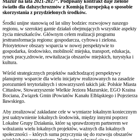
Mazur na lata 2021-2027”. Podpisany kontrakt daje zielone
światło dla dalszychrozmów z Komisją Europejską o sposobie
skorzystania z przydzielonych środków.
Środki unijne stanowią od lat silny bodziec rozwojowy naszego
regionu, w szerokiej gamie działań obejmujących wszystkie aspekty
życia mieszkańców. Głównym celem realizacji programu
jesttransformacja regionu: gospodarcza, cyfrowa i zielona.
Priorytetowe obszary wsparcia w nowej perspektywie to
gospodarka, środowisko, mobilność miejska, transport, edukacja,
rynek pracy,zdrowie, rewitalizacja obszarów miejskich, turystyka i
kultura.
Wśród strategicznych projektów nadchodzącej perspektywy
planujemy wsparcie dla wielu inicjatyw realizowanych na zasadzie
porozumień terytorialnych i stowarzyszeń takich jak: Polskie Miasta
Cittaslow, Stowarzyszenie Wielkie Jeziora Mazurskie, EGO Kraina
Bociana, Związek Gmin iPowiatów Kanału Elbląskiego i Pojezierza
Iławskiego.
Aby zrealizować zakładane cele w wymiarze lokalnym koniecznym
jest uaktywnienie lokalnych środowisk, między innymi poprzez
Lokalne Grupy Działania, które są sprawdzonym partnerem we
wdrażaniu wielu lokalnych projektów, ważnych dla lokalnych
społeczności – których suma przyczynia się do rozwoju obszarów
wiejskich naszego regionu. Warto więc włączyć się w