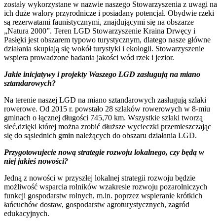
zostały wykorzystane w nazwie naszego Stowarzyszenia z uwagi na
ich duże walory przyrodnicze i posiadany potencjał. Obydwie rzeki
są rezerwatami faunistycznymi, znajdującymi się na obszarze
„Natura 2000”. Teren LGD Stowarzyszenie Kraina Drwęcy i
Pasłęki jest obszarem typowo turystycznym, dlatego nasze główne
działania skupiają się wokół turystyki i ekologii. Stowarzyszenie
wspiera prowadzone badania jakości wód rzek i jezior.
Jakie inicjatywy i projekty Waszego LGD zasługują na miano
sztandarowych?
Na terenie naszej LGD na miano sztandarowych zasługują szlaki
rowerowe. Od 2015 r. powstało 28 szlaków rowerowych w 8-miu
gminach o łącznej długości 745,70 km. Wszystkie szlaki tworzą
sieć,dzięki której można zrobić dłuższe wycieczki przemieszczając
się do sąsiednich gmin należących do obszaru działania LGD.
Przygotowujecie nową strategie rozwoju lokalnego, czy będą w
niej jakieś nowości?
Jedną z nowości w przyszłej lokalnej strategii rozwoju będzie
możliwość wsparcia rolników wzakresie rozwoju pozarolniczych
funkcji gospodarstw rolnych, m.in. poprzez wspieranie krótkich
łańcuchów dostaw, gospodarstw agroturystycznych, zagród
edukacyjnych.