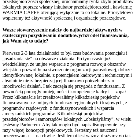
przedsiębiorczości społecznej, uruchamiamy rynki zbytu produktów
lokalnych poprzez własny inkubator przedsiębiorczości i kawiarnię
WARMIA CAFFE oferującą wyłącznie to co lokalne. Priorytetowo
wspieramy też aktywność społeczną i organizacje pozarządowe.
Wasze stowarzyszenie należy do najbardziej aktywnych w
skutecznym pozyskiwaniu dodatkowychźródeł finansowania,
jak Wam się to udaje?
Pierwsze 2-3 lata działalności to był czas budowania potencjału i
„osadzania się” na obszarze działania. Po tym czasie już
wiedzieliśmy, że unijne wsparcie z programu rozwoju obszarów
wiejskich pozwoliło na stworzenie organizacji parasolowej, dobrze
identyfikowanej lokalnie, z potencjałem kadrowym i technicznym i
absolutnie nie zabezpieczającej finansowo potrzeb obszaru
imożliwości działań. I tak zaczęła się przygoda z funduszami. Z
pewnością pomogły umiejętności i kompetencje kadry i… zapał.
Przez kilkanaście lat zrealizowaliśmy kilkadziesiąt projektów
finansowanych z unijnych funduszy regionalnych i krajowych, z
programów rządowych, z funduszynorweskich i wsparcia
amerykańskich programów. Kilkadziesiąt projektów
przedsiębiorców i samorządów lokalnych „obsłużyliśmy”, w wielu
jesteśmy Partnerem. Aby tak mogło być napisaliśmypewnie trzy
razy więcej koncepcji projektowych. Jesteśmy też nauczeni
przegrywania … na chwilę. Jeśli temat jest ważny, drążymy go tak