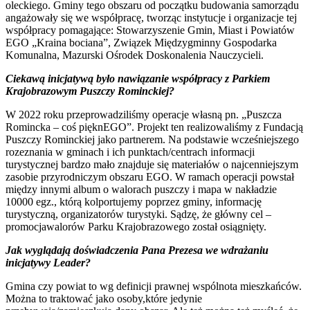
oleckiego. Gminy tego obszaru od początku budowania samorządu
angażowały się we współpracę, tworząc instytucje i organizacje tej
współpracy pomagające: Stowarzyszenie Gmin, Miast i Powiatów
EGO „Kraina bociana”, Związek Międzygminny Gospodarka
Komunalna, Mazurski Ośrodek Doskonalenia Nauczycieli.
Ciekawą inicjatywą było nawiązanie współpracy z Parkiem
Krajobrazowym Puszczy Rominckiej?
W 2022 roku przeprowadziliśmy operacje własną pn. „Puszcza
Romincka – coś pięknEGO”. Projekt ten realizowaliśmy z Fundacją
Puszczy Rominckiej jako partnerem. Na podstawie wcześniejszego
rozeznania w gminach i ich punktach/centrach informacji
turystycznej bardzo mało znajduje się materiałów o najcenniejszym
zasobie przyrodniczym obszaru EGO. W ramach operacji powstał
między innymi album o walorach puszczy i mapa w nakładzie
10000 egz., którą kolportujemy poprzez gminy, informację
turystyczną, organizatorów turystyki. Sądzę, że główny cel –
promocjawalorów Parku Krajobrazowego został osiągnięty.
Jak wyglądają doświadczenia Pana Prezesa we wdrażaniu
inicjatywy Leader?
Gmina czy powiat to wg definicji prawnej wspólnota mieszkańców.
Można to traktować jako osoby,które jedynie