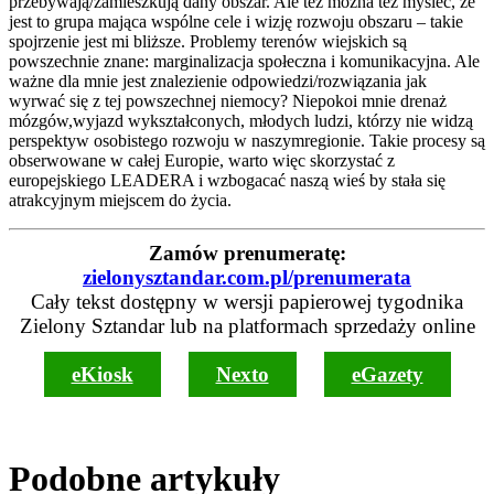
przebywają/zamieszkują dany obszar. Ale też można też myśleć, że
jest to grupa mająca wspólne cele i wizję rozwoju obszaru – takie
spojrzenie jest mi bliższe. Problemy terenów wiejskich są
powszechnie znane: marginalizacja społeczna i komunikacyjna. Ale
ważne dla mnie jest znalezienie odpowiedzi/rozwiązania jak
wyrwać się z tej powszechnej niemocy? Niepokoi mnie drenaż
mózgów,wyjazd wykształconych, młodych ludzi, którzy nie widzą
perspektyw osobistego rozwoju w naszymregionie. Takie procesy są
obserwowane w całej Europie, warto więc skorzystać z
europejskiego LEADERA i wzbogacać naszą wieś by stała się
atrakcyjnym miejscem do życia.
Zamów prenumeratę:
zielonysztandar.com.pl/prenumerata
Cały tekst dostępny w wersji papierowej tygodnika
Zielony Sztandar lub na platformach sprzedaży online
eKiosk
Nexto
eGazety
Podobne artykuły