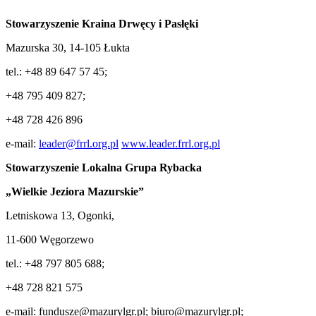
Stowarzyszenie
Kraina
Drwęcy i Pasłęki
Mazurska 30, 14-105 Łukta
tel.: +48 89 647 57 45;
+48 795 409 827;
+48 728 426 896
e-mail:
leader@frrl.org.pl
www.leader.frrl.org.pl
Stowarzyszenie
Lokalna
Grupa Rybacka
„Wielkie Jeziora Mazurskie”
Letniskowa 13, Ogonki,
11-600 Węgorzewo
tel.: +48 797 805 688;
+48 728 821 575
e-mail: fundusze@mazurylgr.pl; biuro@mazurylgr.pl;