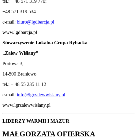
tel.: + 48 571 319 770;
+48 571 319 534
e-mail:
biuro@lgdbarcja.pl
www.lgdbarcja.pl
Stowarzyszenie Lokalna Grupa Rybacka
„Zalew Wiślany”
Portowa 3,
14-500 Braniewo
tel.: + 48 55 235 11 12
e-mail:
info@lgrzalewwislany.pl
www.lgrzalewwislany.pl
LIDERZY WARMII I MAZUR
MAŁGORZATA OFIERSKA