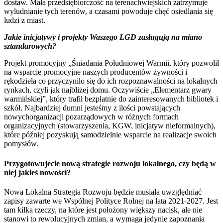
dostaw. Mała przedsiębiorczość na terenachwiejskich zatrzymuje
wyludnianie tych terenów, a czasami powoduje chęć osiedlania się
ludzi z miast.
Jakie inicjatywy i projekty Waszego LGD zasługują na miano
sztandarowych?
Projekt promocyjny „Śniadania Południowej Warmii, który pozwolił
na wsparcie promocyjne naszych producentów żywności i
rękodzieła co przyczyniło się do ich rozpoznawalności na lokalnych
rynkach, czyli jak najbliżej domu. Oczywiście „Elementarz gwary
warmińskiej”, który trafił bezpłatnie do zainteresowanych bibliotek i
szkół. Najbardziej dumni jesteśmy z ilości powstających
nowychorganizacji pozarządowych w różnych formach
organizacyjnych (stowarzyszenia, KGW, inicjatyw nieformalnych),
które później pozyskują samodzielnie wsparcie na realizacje swoich
pomysłów.
Przygotowujecie nową strategie rozwoju lokalnego, czy będą w
niej jakieś nowości?
Nowa Lokalna Strategia Rozwoju będzie musiała uwzględniać
zapisy zawarte we Wspólnej Polityce Rolnej na lata 2021-2027. Jest
tam kilka rzeczy, na które jest położony większy nacisk, ale nie
stanowi to rewolucyjnych zmian, a wymaga jedynie zapoznania