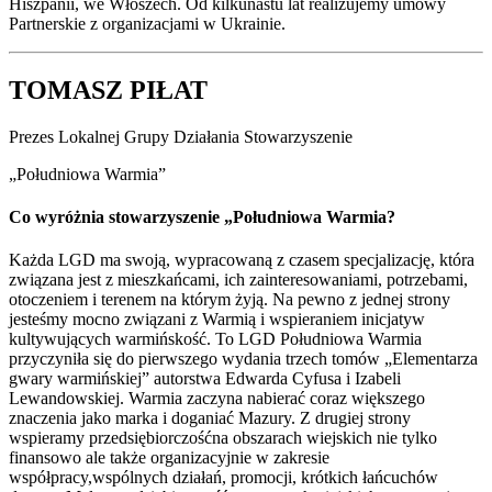
Hiszpanii, we Włoszech. Od kilkunastu lat realizujemy umowy
Partnerskie z organizacjami w Ukrainie.
TOMASZ PIŁAT
Prezes Lokalnej Grupy Działania Stowarzyszenie
„Południowa Warmia”
Co wyróżnia stowarzyszenie „Południowa Warmia?
Każda LGD ma swoją, wypracowaną z czasem specjalizację, która
związana jest z mieszkańcami, ich zainteresowaniami, potrzebami,
otoczeniem i terenem na którym żyją. Na pewno z jednej strony
jesteśmy mocno związani z Warmią i wspieraniem inicjatyw
kultywujących warmińskość. To LGD Południowa Warmia
przyczyniła się do pierwszego wydania trzech tomów „Elementarza
gwary warmińskiej” autorstwa Edwarda Cyfusa i Izabeli
Lewandowskiej. Warmia zaczyna nabierać coraz większego
znaczenia jako marka i doganiać Mazury. Z drugiej strony
wspieramy przedsiębiorczośćna obszarach wiejskich nie tylko
finansowo ale także organizacyjnie w zakresie
współpracy,wspólnych działań, promocji, krótkich łańcuchów