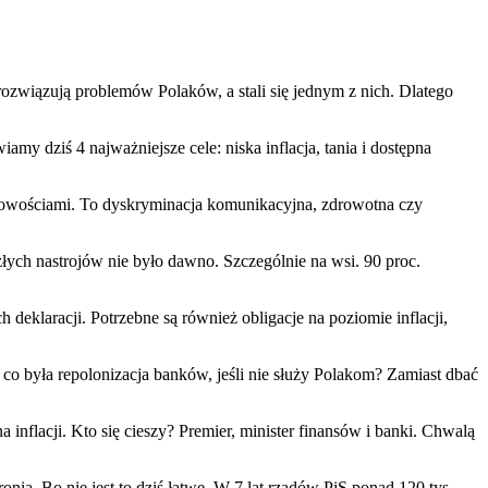
rozwiązują problemów Polaków, a stali się jednym z nich. Dlatego
 dziś 4 najważniejsze cele: niska inflacja, tania i dostępna
scowościami. To dyskryminacja komunikacyjna, zdrowotna czy
łych nastrojów nie było dawno. Szczególnie na wsi. 90 proc.
deklaracji. Potrzebne są również obligacje na poziomie inflacji,
o była repolonizacja banków, jeśli nie służy Polakom? Zamiast dbać
 inflacji. Kto się cieszy? Premier, minister finansów i banki. Chwalą
nią. Bo nie jest to dziś łatwe. W 7 lat rządów PiS ponad 120 tys.