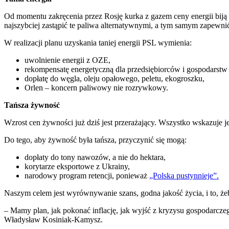
Od momentu zakręcenia przez Rosję kurka z gazem ceny energii biją k
najszybciej zastąpić te paliwa alternatywnymi, a tym samym zapewn
W realizacji planu uzyskania taniej energii PSL wymienia:
uwolnienie energii z OZE,
rekompensatę energetyczną dla przedsiębiorców i gospodars
dopłatę do węgla, oleju opałowego, peletu, ekogroszku,
Orlen – koncern paliwowy nie rozrywkowy.
Tańsza żywność
Wzrost cen żywności już dziś jest przerażający. Wszystko wskazuje 
Do tego, aby żywność była tańsza, przyczynić się mogą:
dopłaty do tony nawozów, a nie do hektara,
korytarze eksportowe z Ukrainy,
narodowy program retencji, ponieważ
„Polska pustynnieje”.
Naszym celem jest wyrównywanie szans, godna jakość życia, i to, żeb
– Mamy plan, jak pokonać inflację, jak wyjść z kryzysu gospodarcze
Władysław Kosiniak-Kamysz.