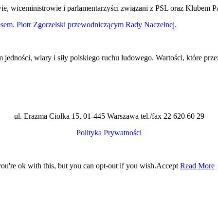
wie, wiceministrowie i parlamentarzyści związani z PSL oraz Klubem
em. Piotr Zgorzelski przewodniczącym Rady Naczelnej.
edności, wiary i siły polskiego ruchu ludowego. Wartości, które prz
ul. Erazma Ciołka 15, 01-445 Warszawa tel./fax 22 620 60 29
Polityka Prywatności
u're ok with this, but you can opt-out if you wish.
Accept
Read More