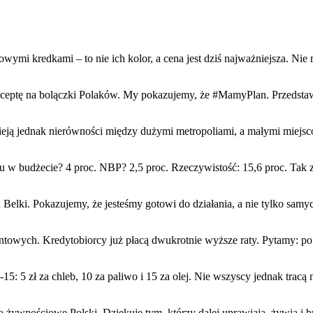
ymi kredkami – to nie ich kolor, a cena jest dziś najważniejsza. Nie 
eptę na bolączki Polaków. My pokazujemy, że #MamyPlan. Przedstawiamy
nieją jednak nierówności między dużymi metropoliami, a małymi miej
 w budżecie? 4 proc. NBP? 2,5 proc. Rzeczywistość: 15,6 proc. Tak z
elki. Pokazujemy, że jesteśmy gotowi do działania, a nie tylko samych 
towych. Kredytobiorcy już płacą dwukrotnie wyższe raty. Pytamy: po c
 5 zł za chleb, 10 za paliwo i 15 za olej. Nie wszyscy jednak tracą na
żywnościowe Polski. Dziękuję tym, którzy dalej uprawiają, żywią i bro