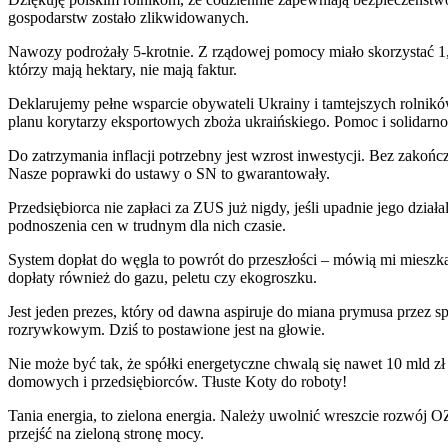
gospodarstw zostało zlikwidowanych.
Nawozy podrożały 5-krotnie. Z rządowej pomocy miało skorzystać 1,2 
którzy mają hektary, nie mają faktur.
Deklarujemy pełne wsparcie obywateli Ukrainy i tamtejszych rolnikó
planu korytarzy eksportowych zboża ukraińskiego. Pomoc i solidarnoś
Do zatrzymania inflacji potrzebny jest wzrost inwestycji. Bez zako
Nasze poprawki do ustawy o SN to gwarantowały.
Przedsiębiorca nie zapłaci za ZUS już nigdy, jeśli upadnie jego dz
podnoszenia cen w trudnym dla nich czasie.
System dopłat do węgla to powrót do przeszłości – mówią mi mieszka
dopłaty również do gazu, peletu czy ekogroszku.
Jest jeden prezes, który od dawna aspiruje do miana prymusa przez s
rozrywkowym. Dziś to postawione jest na głowie.
Nie może być tak, że spółki energetyczne chwalą się nawet 10 mld z
domowych i przedsiębiorców. Tłuste Koty do roboty!
Tania energia, to zielona energia. Należy uwolnić wreszcie rozwój O
przejść na zieloną stronę mocy.