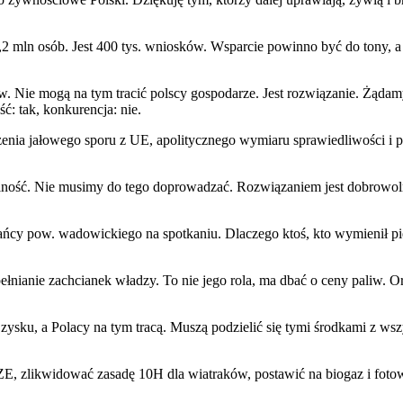
mln osób. Jest 400 tys. wniosków. Wsparcie powinno być do tony, a nie
w. Nie mogą na tym tracić polscy gospodarze. Jest rozwiązanie. Żąda
ć: tak, konkurencja: nie.
ńczenia jałowego sporu z UE, apolitycznego wymiaru sprawiedliwości i
iałalność. Nie musimy do tego doprowadzać. Rozwiązaniem jest dobrowo
ńcy pow. wadowickiego na spotkaniu. Dlaczego ktoś, kto wymienił pie
pełnianie zachcianek władzy. To nie jego rola, ma dbać o ceny paliw.
ł zysku, a Polacy na tym tracą. Muszą podzielić się tymi środkami z 
ZE, zlikwidować zasadę 10H dla wiatraków, postawić na biogaz i fotow