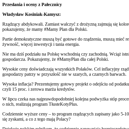
Przesłania i oceny z Pałecznicy
Władysław Kosiniak-Kamysz:
Rządzący abdykowali. Zamiast walczyć z drożyzną zajmują się kolorow
pokazujemy, że mamy #Mamy Plan dla Polski.
Partie demokratyczne muszą być gotowe do rządzenia, muszą mieć rec
żywność, więcej inwestycji i tania energia.
Nie ma dziś podziału na Polskę wschodnią czy zachodnią. Wciąż ist
gospodarcza. Pokazujemy, że #MamyPlan dla całej Polski.
Wysokie ceny doświadczają wszystkich Polaków. Cel inflacyjny rządu
gospodarzy patrzy w przyszłość nie w szarych, a czarnych barwach.
Wysoka inflacja? Prezentujemy gotowy projekt o odejściu od podatku B
czyli 15 proc. i zerowa marża kredytów.
W lipcu czeka nas najprawdopodobniej kolejna podwyżka stóp procen
o nich, realizują program TłusteKotyPlus.
Codziennie wyższe ceny – to program rządzących zapisany jako 5-10-15:
się zyskami, a co z tego mają Polacy?
Dziękuję polskim rolnikom, że codziennie zapewniają bezpieczeństwo 