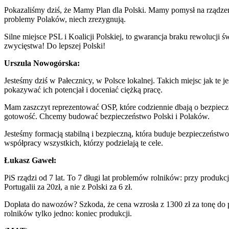
Pokazaliśmy dziś, że Mamy Plan dla Polski. Mamy pomysł na rządzenie.
problemy Polaków, niech zrezygnują.
Silne miejsce PSL i Koalicji Polskiej, to gwarancja braku rewolucji 
zwycięstwa! Do lepszej Polski!
Urszula Nowogórska:
Jesteśmy dziś w Pałecznicy, w Polsce lokalnej. Takich miejsc jak te j
pokazywać ich potencjał i doceniać ciężką pracę.
Mam zaszczyt reprezentować OSP, które codziennie dbają o bezpiecz
gotowość. Chcemy budować bezpieczeństwo Polski i Polaków.
Jesteśmy formacją stabilną i bezpieczną, która buduje bezpieczeństw
współpracy wszystkich, którzy podzielają te cele.
Łukasz Gaweł:
PiS rządzi od 7 lat. To 7 długi lat problemów rolników: przy produk
Portugalii za 20zł, a nie z Polski za 6 zł.
Dopłata do nawozów? Szkoda, że cena wzrosła z 1300 zł za tonę do po
rolników tylko jedno: koniec produkcji.