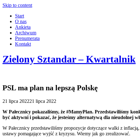
Skip to content
Start
O nas
Ankieta
Archiwum
Prenumerata
Kontakt
Zielony Sztandar – Kwartalnik
PSL ma plan na lepszą Polskę
21 lipca 2022
21 lipca 2022
W Pałecznicy pokazaliśmy, że #MamyPlan. Przedstawiliśmy konkr
być aktywni i pokazać, że jesteśmy alternatywą dla nieudolnej 
W Pałecznicy przedstawiliśmy propozycje dotyczące walki z inflacj
ustawy pomagające wyjść z kryzysu. Wiemy jak go zrealizować.