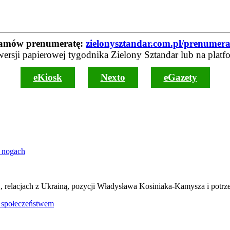
amów prenumeratę:
zielonysztandar.com.pl/prenumera
wersji papierowej tygodnika Zielony Sztandar lub na platf
eKiosk
Nexto
eGazety
 nogach
, relacjach z Ukrainą, pozycji Władysława Kosiniaka-Kamysza i potrz
ze społeczeństwem