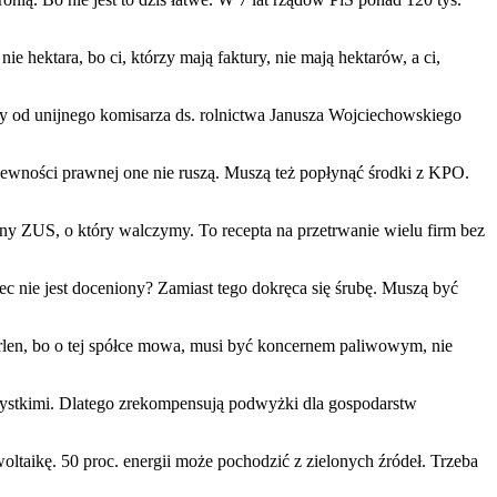
 hektara, bo ci, którzy mają faktury, nie mają hektarów, a ci,
my od unijnego komisarza ds. rolnictwa Janusza Wojciechowskiego
 pewności prawnej one nie ruszą. Muszą też popłynąć środki z KPO.
lny ZUS, o który walczymy. To recepta na przetrwanie wielu firm bez
c nie jest doceniony? Zamiast tego dokręca się śrubę. Muszą być
 Orlen, bo o tej spółce mowa, musi być koncernem paliwowym, nie
wszystkimi. Dlatego zrekompensują podwyżki dla gospodarstw
oltaikę. 50 proc. energii może pochodzić z zielonych źródeł. Trzeba