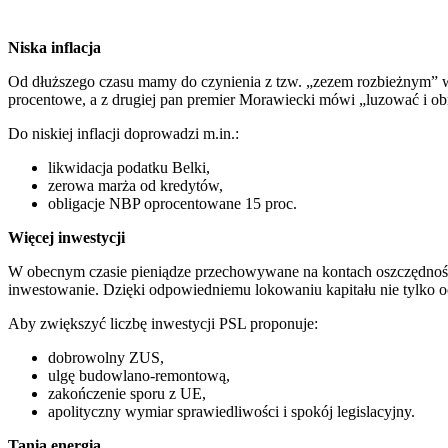
Niska inflacja
Od dłuższego czasu mamy do czynienia z tzw. „zezem rozbieżnym” w 
procentowe, a z drugiej pan premier Morawiecki mówi „luzować i ob
Do niskiej inflacji doprowadzi m.in.:
likwidacja podatku Belki,
zerowa marża od kredytów,
obligacje NBP oprocentowane 15 proc.
Więcej inwestycji
W obecnym czasie pieniądze przechowywane na kontach oszczędności
inwestowanie. Dzięki odpowiedniemu lokowaniu kapitału nie tylko o
Aby zwiększyć liczbę inwestycji PSL proponuje:
dobrowolny ZUS,
ulgę budowlano-remontową,
zakończenie sporu z UE,
apolityczny wymiar sprawiedliwości i spokój legislacyjny.
Tania energia