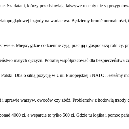
 Szarlatani, którzy przedstawiają fałszywe recepty nie są przygotowani.
światopoglądowej i zgody na wariactwa. Będziemy bronić normalności, t
est wiele. Miejsc, gdzie codziennie żyją, pracują i gospodarzą rolnicy
eństwo małych ojczyzn. Potrafią współpracować dla bezpieczeństwa ze
o Polski. Dba o silną pozycję w Unii Europejskiej i NATO. Jesteśmy m
cji i uprawie warzyw, owoców czy zbóż. Problemów z hodowlą trzody chle
nad 4000 zł, a wsparcie to tylko 500 zł. Gdzie tu logika i pomoc pań