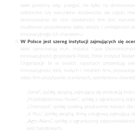
takie powinny więc polegać, nie tylko na dostos
odbiorców czy warunków dostawców, ale często równ
dostosowania do nich działalności firm jest warunki
możliwości pozyskiwania takiej wiedzy i umiejętności w
innowacyjnego ich charakteru.
W Polsce jest szereg instytucji zajmujących się oce
takie opracowują m.in. Instytut Nauk Ekonomicznyc
innowacyjności gospodarki Polski, Polski Instytut Badań
Organizacje te w swoich raportach prezentują wie
innowacyjność mini, małych i średnich firm, prowadzą
wielu firm pozytywnie ocenianych, wymieniono również 
„Sonel”, spółkę akcyjną, zajmującą się produkcją in
„Przedsiębiorstwo Poster”, spółkę z ograniczoną od
„Chemopol”, spółkę cywilną, producenta maszyn dla
„X Plus”, spółkę akcyjną, firmę usługową zajmującą s
„Agro Alians”, spółkę z ograniczoną odpowiedzialn
sieci handlowych.