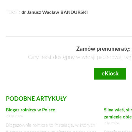
TEKST:
dr Janusz Wacław BANDURSKI
Zamów prenumeratę:
Cały tekst dostępny w wersji papierowej tyg
eKiosk
PODOBNE ARTYKUŁY
Biogaz rolniczy w Polsce
Silna wieś, si
23 lip 2026
zamienia obie
1 lip 2026
Biogazownie rolnicze to instalacje, w których