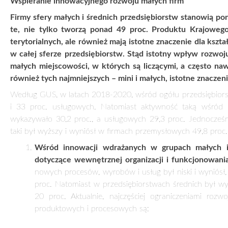
Wspieranie innowacyjnego rozwoju małych firm
Firmy sfery małych i średnich przedsiębiorstw stanowią p
te, nie tylko tworzą ponad 49 proc. Produktu Krajoweg
terytorialnych, ale również mają istotne znaczenie dla kszt
w całej sferze przedsiębiorstw. Stąd istotny wpływ rozwo
małych miejscowości, w których są liczącymi, a często na
również tych najmniejszych – mini i małych, istotne znaczen
Według GUS, w latach 2018-2020, wśród ogółu przedsiębiors
i 33 proc. usługowych. Natomiast aktywność taką wśród 
wykazywało 30,2 proc., a usługowych 29,3 proc. Jednocześn
taki był wyższy i wyniósł w firmach przemysłowych 49,8 proc.
Wśród innowacji wdrażanych w grupach małych i 
dotyczące wewnętrznej organizacji i funkcjonowania
nowych procesów, wyrobów i usług był niski i wyniósł,
proc. Natomiast w przedsiębiorstwach średnich był w
20 proc. Aktualnie, najczęściej ograniczeniami rozw
produktowych i procesowych są: