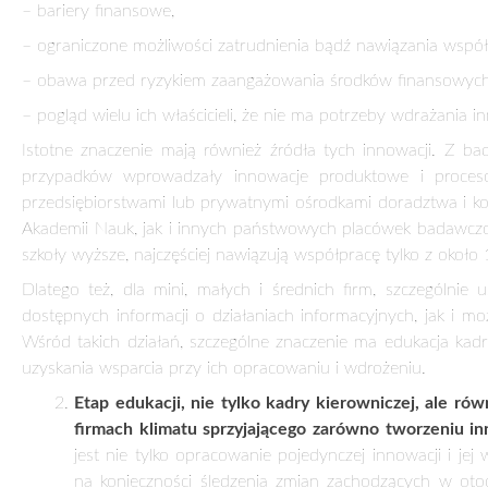
– bariery finansowe,
– ograniczone możliwości zatrudnienia bądź nawiązania współp
– obawa przed ryzykiem zaangażowania środków finansowych 
– pogląd wielu ich właścicieli, że nie ma potrzeby wdrażania in
Istotne znaczenie mają również źródła tych innowacji. Z ba
przypadków wprowadzały innowacje produktowe i proces
przedsiębiorstwami lub prywatnymi ośrodkami doradztwa i kons
Akademii Nauk, jak i innych państwowych placówek badawczo-r
szkoły wyższe, najczęściej nawiązują współpracę tylko z około
Dlatego też, dla mini, małych i średnich firm, szczególni
dostępnych informacji o działaniach informacyjnych, jak i mo
Wśród takich działań, szczególne znaczenie ma edukacja kadry
uzyskania wsparcia przy ich opracowaniu i wdrożeniu.
Etap edukacji, nie tylko kadry kierowniczej, ale 
firmach klimatu sprzyjającego zarówno tworzeniu inn
jest nie tylko opracowanie pojedynczej innowacji i je
na konieczności śledzenia zmian zachodzących w oto