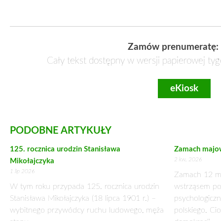
ówczesnej niemieckiej pamięci historycznej obecne były, c
uczestnicy, po obu stronach, byli jeszcze czynni. Niemcy
wolność, którą odzyskali po przeszło stu latach niewoli – zaz
Konferencję naukową poprowadził wybitny historyk prof. R
Marszałek Województwa Mazowieckiego. Samorząd Wojew
dzisiejszej wystawy i konferencji naukowej, będzie przygot
Organizatorami wydarzenia są Muzeum Historii Polskieg
Light Media i dwutygodnik „Zielony Sztandar”. Bardzo wa
„Hubalowa Rodzina”. Rangi uroczystościom przydaje ozn
spotkania.
Major Henryk Dobrzański Hubal (1897 – 1940)
Postać majora Henryka Dobrzańskiego – Hubala znana jest w
filmu Bohdana Poręby „Hubal”. Swoje pierwsze kroki w wojs
Polskich. W opiniach dowódców przedstawiany był jako:
przełożonych, zdolny poświęcić życie dla swego przełożoneg
Został czterokrotnie odznaczony Krzyżem Walecznych, a w 
styczniu 1927 roku, nie ukończywszy jeszcze 30 lat, otrzyma