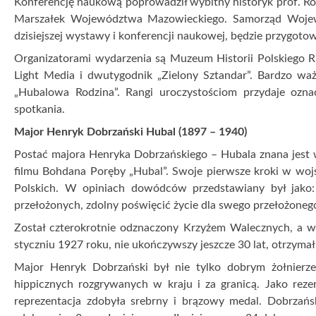
W 125. ROCZNICĘ URODZIN MAJORA HENR
22 czerwca 2022
W 125. rocznicę urodzin majora Henryka Dobrzańskiego „H
22 czerwca br. w Muzeum Historii Polskiego Ruchu Ludow
pt. Henryk Dobrzański „Hubal” – PAMIĘĆ-WARTOŚCI-DZIEDZ
żołnierza. – Znalezienie grobu „Hubala” jest ciągle realne,