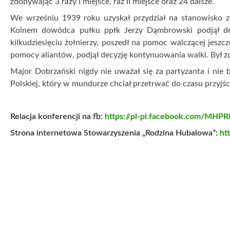
znalezienia szczątków majora Henryka Dobrzańskiego – podkr
Zbigniew Czaplicki – pełnomocnik Zarządu Województw
województwa mazowieckiego. „Polacy oraz inne narody pot
major Dobrzański. (…) Odczuwamy dumę z tych naszych prz
życia, a mimo to nie składali broni” – napisał w liście do u
List do zebranych, odczytany przez Robert Matejuka redak
Piotr Zgorzelski. „O Hubalu mówi się jako ostatnim żołni
przyjścia odsieczy z zachodu. On sam nie zdążył. Ale jego po
tego całkowicie przekonany, tchnęły pozytywnego ducha w
wpływ na Bataliony Chłopskie, które były drugą, po Armii 
otwartej walki z niemieckim okupantem” – napisał Piotr Zgorz
Dr Mateusz Ratyński przybliżył zebranym rys biograficzny m
22 czerwca 1897 roku w Jaśle w rodzinie o bogatych tradycja
Przed I wojną światową ukończył szkołę średnią. Był zdolnym
Historyk Longin Kaczanowski mówił o akcjach okupanta nie
Majorem”. Tym przydomkiem, jak wiadomo, obdarzyli go Ni
obecnością, budowaniem oddziału, psuł Niemcom krew. N