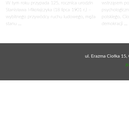
narodowości czy wyznania. Jedynym wyjątkiem mieli być żołn
każdego obywatela miał dokładnie taką samą wartość. Wybory
bezpośrednie, co oznaczało, że wyborcy głosowali bezpośre
zasadę proporcjonalności, zgodnie z którą liczba mandatów p
oddanych. Najmniejsza liczba głosów zapewniająca uzyskani
wyborów – o czym obecnie zapominamy – była głównym wyzna
W mroźnej pogodzie 26 stycznia 1919 r. setki tysięcy mieszk
kilometrów, aby oddać swój głos. Proporcjonalna ordynacja 
partiach politycznych, a szczególnie ludowych.
Po ogłoszeniu wyników wyborów na ulicach Warszawy pojawil
pierwsze obrady w wolnej Polsce. Społeczeństwu zaparło dech
stolicy, patrząc na ich skromne ubrania i ogorzałe twarze, są
posłowie szli jednak dumnie i było ich wielu. Do Warszawy 
ugrupowań politycznych od prawicy do lewicy. Najwięcej wś
parlamentach państw zaborczych.
Sejm Ustawodawczy II RP nazwano „chłopskim sejmem” nie ty
nich był Wincenty Witos. Na miano to Sejm Ustawodawczy z
działał przez 46 miesięcy, odbył 342 posiedzenia plenarne i u