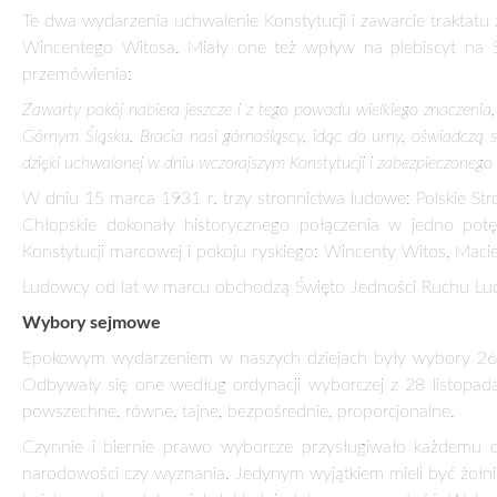
moralności i mentalności. Natomiast ideologia sprawowania w
Polski, już dawno przegrała skompromitowana przez historię.
Demokracja ma dwa i pół tysiąca lat dobrych i złych dośw
przez despotów. Ale nikt nie wynalazł lepszego ustroju na św
światopoglądu, statusu społecznego, posiadanego majątku i ko
Dzisiaj, po bogatych doświadczeniach parlamentaryzmu polsk
tradycja demokratycznego państwa dowodzi, iż opozycja poli
Cud demokracji w Polsce zdarzył się 17 marca 1921 r.
***
Okres końca I wojny światowej był pomyślnym czasem dla Pol
niepodległości Polski w 1918 r. było fenomenem, którego nikt
tylko XX wieku, ale i w tysiącletnich dziejach Polski. Wraz 
niepodległość Ojczyzny – przestało być aktualne. Stało się kat
Myśl polityczna wielu ruchów ideowych: socjalistycznego, n
Kiedy w 1918 r. zaświtała jutrzenka wolności, zadawano pyt
zasadne, biorąc pod uwagę długą i skomplikowaną przeszłość
Europy.