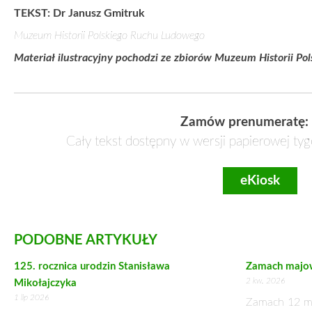
pokojowym.
Te dwa wydarzenia uchwalenie Konstytucji i zawarcie trakta
Wincentego Witosa. Miały one też wpływ na plebiscyt na Śl
przemówienia:
Zawarty pokój nabiera jeszcze i z tego powodu wielkiego znaczenia,
Górnym Śląsku. Bracia nasi górnośląscy, idąc do urny, oświadcz
dzięki uchwalonej w dniu wczorajszym Konstytucji i zabezpieczonego
W dniu 15 marca 1931 r. trzy stronnictwa ludowe: Polskie Str
Chłopskie dokonały historycznego połączenia w jedno potę
Konstytucji marcowej i pokoju ryskiego: Wincenty Witos, Maciej
Ludowcy od lat w marcu obchodzą Święto Jedności Ruchu L
Wybory sejmowe
Epokowym wydarzeniem w naszych dziejach były wybory 26 
Odbywały się one według ordynacji wyborczej z 28 listopa
powszechne, równe, tajne, bezpośrednie, proporcjonalne.
Czynnie i biernie prawo wyborcze przysługiwało każdemu oby