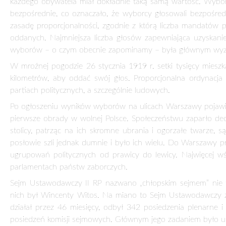
Kiedy dla większości narodów naszego kontynentu wiek XIX 
kraju nad Wisłą to stulecie niosło tylko klęski, okres niew
miała być przyszła niepodległa Polska, toczono nieustanne spor
byli zgodni co do tego, iż przede wszystkim musiała być odrod
Obok pojęcia wolności, są także inne idee i wartości, których 
granic czasowych. Taka też jest myśl zawarta w zaraniarski
dobie niewoli narodowej i państwowej.
Władza dla ludu – to inaczej demokracja, ziemia to wolność 
Witos).
Miesiąc marzec przed stu laty był czasem szczególnym dla c
politycznej.
W dniu 17 marca dokonał się cud demokracji. Posłowie powstal
jedną z najlepszych w tym czasie w Europie.
Następnego dnia, 18 marca 1921 r., kiedy świętowano to 
premier Wincenty Witos, po otrzymaniu wiadomości o podpisa
opery „Hrabiny” Stanisława Moniuszki przemówił do uczestników
wieczorem 18 marca w Rydze przewodniczący polskiej delegac