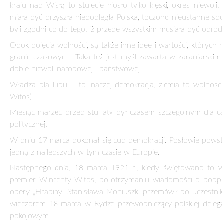
KONSTYTUCJA MARCOWA 1921 ROKU
1 kwietnia 2021
rocznica uchwalenia
17 marca 1921 r. dokonał się cud demokracji. Posłowie pows
tym czasie w Europie.
Dotychczasowe dzieje ludzkości i Polski pokazują, że zapał r
łatwo, a odbudować w mozole trudno i trwa to długo. Dotyc