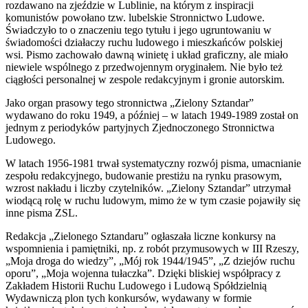
rozdawano na zjeździe w Lublinie, na którym z inspiracji
komunistów powołano tzw. lubelskie Stronnictwo Ludowe.
Świadczyło to o znaczeniu tego tytułu i jego ugruntowaniu w
świadomości działaczy ruchu ludowego i mieszkańców polskiej
wsi. Pismo zachowało dawną winietę i układ graficzny, ale miało
niewiele wspólnego z przedwojennym oryginałem. Nie było też
ciągłości personalnej w zespole redakcyjnym i gronie autorskim.
Jako organ prasowy tego stronnictwa „Zielony Sztandar”
wydawano do roku 1949, a później – w latach 1949-1989 został on
jednym z periodyków partyjnych Zjednoczonego Stronnictwa
Ludowego.
W latach 1956-1981 trwał systematyczny rozwój pisma, umacnianie
zespołu redakcyjnego, budowanie prestiżu na rynku prasowym,
wzrost nakładu i liczby czytelników. „Zielony Sztandar” utrzymał
wiodącą rolę w ruchu ludowym, mimo że w tym czasie pojawiły się
inne pisma ZSL.
Redakcja „Zielonego Sztandaru” ogłaszała liczne konkursy na
wspomnienia i pamiętniki, np. z robót przymusowych w III Rzeszy,
„Moja droga do wiedzy”, „Mój rok 1944/1945”, „Z dziejów ruchu
oporu”, „Moja wojenna tułaczka”. Dzięki bliskiej współpracy z
Zakładem Historii Ruchu Ludowego i Ludową Spółdzielnią
Wydawniczą plon tych konkursów, wydawany w formie