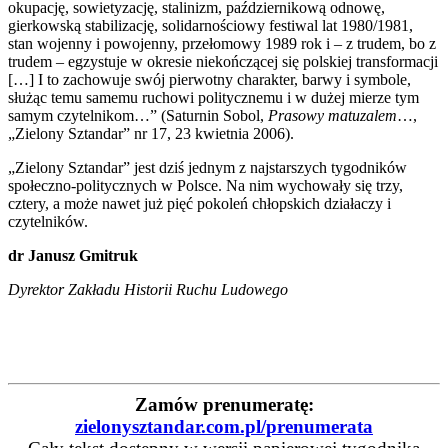
okupację, sowietyzację, stalinizm, październikową odnowę,
gierkowską stabilizację, solidarnościowy festiwal lat 1980/1981,
stan wojenny i powojenny, przełomowy 1989 rok i – z trudem, bo z
trudem – egzystuje w okresie niekończącej się polskiej transformacji
[…] I to zachowuje swój pierwotny charakter, barwy i symbole,
służąc temu samemu ruchowi politycznemu i w dużej mierze tym
samym czytelnikom…” (Saturnin Sobol,
Prasowy matuzalem
…,
„Zielony Sztandar” nr 17, 23 kwietnia 2006).
„Zielony Sztandar” jest dziś jednym z najstarszych tygodników
społeczno-politycznych w Polsce. Na nim wychowały się trzy,
cztery, a może nawet już pięć pokoleń chłopskich działaczy i
czytelników.
dr Janusz Gmitruk
Dyrektor Zakładu Historii Ruchu Ludowego
Zamów prenumeratę:
zielonysztandar.com.pl/prenumerata