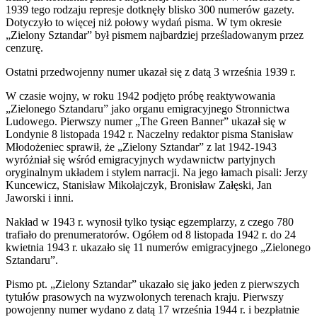
1939 tego rodzaju represje dotknęły blisko 300 numerów gazety.
Dotyczyło to więcej niż połowy wydań pisma. W tym okresie
„Zielony Sztandar” był pismem najbardziej prześladowanym przez
cenzurę.
Ostatni przedwojenny numer ukazał się z datą 3 września 1939 r.
W czasie wojny, w roku 1942 podjęto próbę reaktywowania
„Zielonego Sztandaru” jako organu emigracyjnego Stronnictwa
Ludowego. Pierwszy numer „The Green Banner” ukazał się w
Londynie 8 listopada 1942 r. Naczelny redaktor pisma Stanisław
Młodożeniec sprawił, że „Zielony Sztandar” z lat 1942-1943
wyróżniał się wśród emigracyjnych wydawnictw partyjnych
oryginalnym układem i stylem narracji. Na jego łamach pisali: Jerzy
Kuncewicz, Stanisław Mikołajczyk, Bronisław Załęski, Jan
Jaworski i inni.
Nakład w 1943 r. wynosił tylko tysiąc egzemplarzy, z czego 780
trafiało do prenumeratorów. Ogółem od 8 listopada 1942 r. do 24
kwietnia 1943 r. ukazało się 11 numerów emigracyjnego „Zielonego
Sztandaru”.
Pismo pt. „Zielony Sztandar” ukazało się jako jeden z pierwszych
tytułów prasowych na wyzwolonych terenach kraju. Pierwszy
powojenny numer wydano z datą 17 września 1944 r. i bezpłatnie