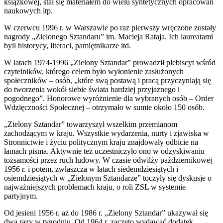
książkowej, stał się materiałem do wielu syntetycznych opracowań
naukowych itp.
W czerwcu 1996 r. w Warszawie po raz pierwszy wręczone zostały
nagrody „Zielonego Sztandaru” im. Macieja Rataja. Ich laureatami
byli historycy, literaci, pamiętnikarze itd.
W latach 1974-1996 „Zielony Sztandar” prowadził plebiscyt wśród
czytelników, którego celem było wyłonienie zasłużonych
społeczników – osób, „które swą postawą i pracą przyczyniają się
do tworzenia wokół siebie świata bardziej przyjaznego i
pogodnego”. Honorowe wyróżnienie dla wybranych osób – Order
Wdzięczności Społecznej – otrzymało w sumie około 150 osób.
„Zielony Sztandar” towarzyszył wszelkim przemianom
zachodzącym w kraju. Wszystkie wydarzenia, nurty i zjawiska w
Stronnictwie i życiu politycznym kraju znajdowały odbicie na
łamach pisma. Aktywnie też uczestniczyło ono w odzyskiwaniu
tożsamości przez ruch ludowy. W czasie odwilży październikowej
1956 r. i potem, zwłaszcza w latach siedemdziesiątych i
osiemdziesiątych w „Zielonym Sztandarze” toczyły się dyskusje o
najważniejszych problemach kraju, o roli ZSL w systemie
partyjnym.
Od jesieni 1956 r. aż do 1986 r. „Zielony Sztandar” ukazywał się
dwa razy w tygodniu. Od 1964 r. zaczęto wydawać dodatek