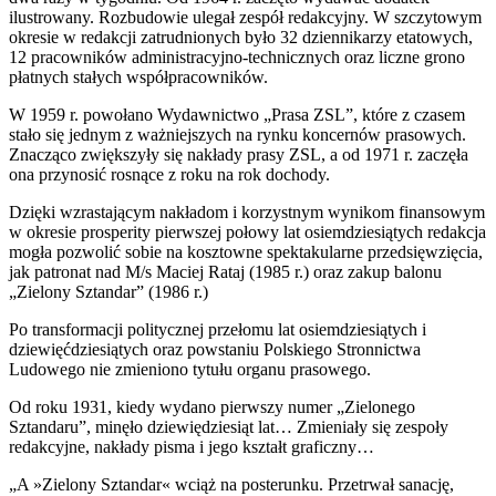
ilustrowany. Rozbudowie ulegał zespół redakcyjny. W szczytowym
okresie w redakcji zatrudnionych było 32 dziennikarzy etatowych,
12 pracowników administracyjno-technicznych oraz liczne grono
płatnych stałych współpracowników.
W 1959 r. powołano Wydawnictwo „Prasa ZSL”, które z czasem
stało się jednym z ważniejszych na rynku koncernów prasowych.
Znacząco zwiększyły się nakłady prasy ZSL, a od 1971 r. zaczęła
ona przynosić rosnące z roku na rok dochody.
Dzięki wzrastającym nakładom i korzystnym wynikom finansowym
w okresie prosperity pierwszej połowy lat osiemdziesiątych redakcja
mogła pozwolić sobie na kosztowne spektakularne przedsięwzięcia,
jak patronat nad M/s Maciej Rataj (1985 r.) oraz zakup balonu
„Zielony Sztandar” (1986 r.)
Po transformacji politycznej przełomu lat osiemdziesiątych i
dziewięćdziesiątych oraz powstaniu Polskiego Stronnictwa
Ludowego nie zmieniono tytułu organu prasowego.
Od roku 1931, kiedy wydano pierwszy numer „Zielonego
Sztandaru”, minęło dziewiędziesiąt lat… Zmieniały się zespoły
redakcyjne, nakłady pisma i jego kształt graficzny…
„A »Zielony Sztandar« wciąż na posterunku. Przetrwał sanację,