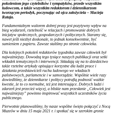
pokoleniom jego czytelników i sympatyków, przede wszystkim
ludowcom, a także wszystkim redaktorom i dziennikarzom
tworzącym periodyk, poczynając od ojca założyciela – Macieja
Rataja.
Fundamentalnym walorem dobrej prasy jest pozytywny wpływ na
bieg wydarzeń, rzetelność w relacjach i promowanie dobrych
inicjatyw społecznych, gospodarczych i politycznych. Staramy się,
nawet jeśli niezbyt doskonale, to jednak konsekwentnie, być
sumieniem z papieru. Zawsze staliśmy po stronie człowieka.
Dla kolejnych pokoleń redaktorów tygodnika zawsze człowiek był
najważniejszy. Dowodzą tego tysiące naszych publikacji oraz setki
wkładek tematycznych i interwencji. Składają się na to dziedzictwo
także rzetelne artykuły opisujące korzystne dla ludzi prace i
działania przedstawicieli ruchu ludowego we władzach
państwowych, parlamencie i w samorządzie. Wspólnie wiele razy
dowiedliśmy, że dziennikarze i politycy potrafią podnosić ważkie
kwestie, że to co normalne, też jest interesujące. Dobrych ludzi i
zdarzeń jest przecież więcej, a bliskie nam przesłanie „Człowiek jest
najważniejszy” powinno inspirować wszystkich uczestników życia
publicznego.
Pierwotnie planowaliśmy, by nasze wspólne święto połączyć z Nocą
Muzeów w dniu 15 maja 2021 r. i spotkać się w szerokim gronie