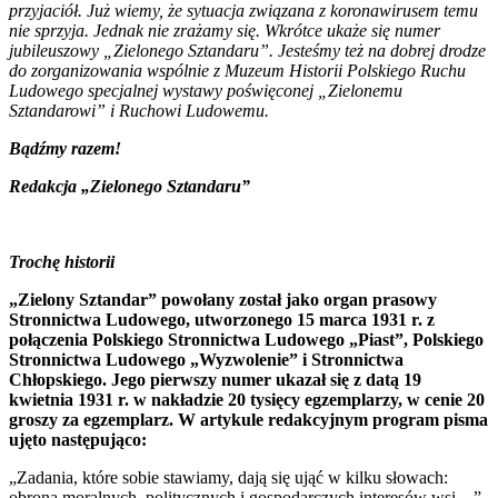
przyjaciół. Już wiemy, że sytuacja związana z koronawirusem temu
nie sprzyja. Jednak nie zrażamy się. Wkrótce ukaże się numer
jubileuszowy „Zielonego Sztandaru”. Jesteśmy też na dobrej drodze
do zorganizowania wspólnie z Muzeum Historii Polskiego Ruchu
Ludowego specjalnej wystawy poświęconej „Zielonemu
Sztandarowi” i Ruchowi Ludowemu.
Bądźmy razem!
Redakcja „Zielonego Sztandaru”
Trochę historii
„Zielony Sztandar” powołany został jako organ prasowy
Stronnictwa Ludowego, utworzonego 15 marca 1931 r. z
połączenia Polskiego Stronnictwa Ludowego „Piast”, Polskiego
Stronnictwa Ludowego „Wyzwolenie” i Stronnictwa
Chłopskiego. Jego pierwszy numer ukazał się z datą 19
kwietnia 1931 r. w nakładzie 20 tysięcy egzemplarzy, w cenie 20
groszy za egzemplarz. W artykule redakcyjnym program pisma
ujęto następująco:
„Zadania, które sobie stawiamy, dają się ująć w kilku słowach:
obrona moralnych, politycznych i gospodarczych interesów wsi…”.