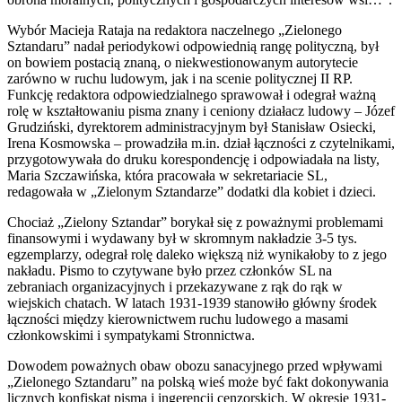
Wybór Macieja Rataja na redaktora naczelnego „Zielonego
Sztandaru” nadał periodykowi odpowiednią rangę polityczną, był
on bowiem postacią znaną, o niekwestionowanym autorytecie
zarówno w ruchu ludowym, jak i na scenie politycznej II RP.
Funkcję redaktora odpowiedzialnego sprawował i odegrał ważną
rolę w kształtowaniu pisma znany i ceniony działacz ludowy – Józef
Grudziński, dyrektorem administracyjnym był Stanisław Osiecki,
Irena Kosmowska – prowadziła m.in. dział łączności z czytelnikami,
przygotowywała do druku korespondencję i odpowiadała na listy,
Maria Szczawińska, która pracowała w sekretariacie SL,
redagowała w „Zielonym Sztandarze” dodatki dla kobiet i dzieci.
Chociaż „Zielony Sztandar” borykał się z poważnymi problemami
finansowymi i wydawany był w skromnym nakładzie 3-5 tys.
egzemplarzy, odegrał rolę daleko większą niż wynikałoby to z jego
nakładu. Pismo to czytywane było przez członków SL na
zebraniach organizacyjnych i przekazywane z rąk do rąk w
wiejskich chatach. W latach 1931-1939 stanowiło główny środek
łączności między kierownictwem ruchu ludowego a masami
członkowskimi i sympatykami Stronnictwa.
Dowodem poważnych obaw obozu sanacyjnego przed wpływami
„Zielonego Sztandaru” na polską wieś może być fakt dokonywania
licznych konfiskat pisma i ingerencji cenzorskich. W okresie 1931-