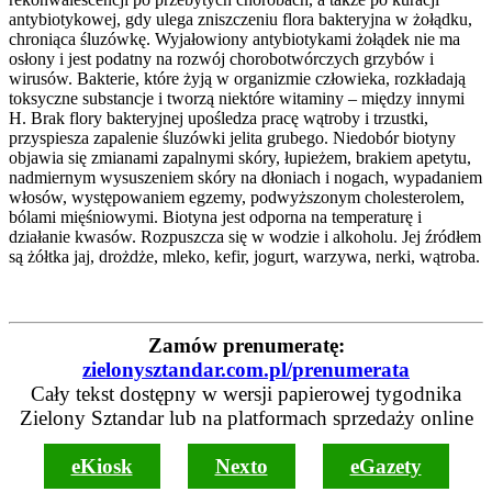
antybiotykowej, gdy ulega zniszczeniu flora bakteryjna w żołądku,
chroniąca śluzówkę. Wyjałowiony antybiotykami żołądek nie ma
osłony i jest podatny na rozwój chorobotwórczych grzybów i
wirusów. Bakterie, które żyją w organizmie człowieka, rozkładają
toksyczne substancje i tworzą niektóre witaminy – między innymi
H. Brak flory bakteryjnej upośledza pracę wątroby i trzustki,
przyspiesza zapalenie śluzówki jelita grubego. Niedobór biotyny
objawia się zmianami zapalnymi skóry, łupieżem, brakiem apetytu,
nadmiernym wysuszeniem skóry na dłoniach i nogach, wypadaniem
włosów, występowaniem egzemy, podwyższonym cholesterolem,
bólami mięśniowymi. Biotyna jest odporna na temperaturę i
działanie kwasów. Rozpuszcza się w wodzie i alkoholu. Jej źródłem
są żółtka jaj, drożdże, mleko, kefir, jogurt, warzywa, nerki, wątroba.
Zamów prenumeratę:
zielonysztandar.com.pl/prenumerata
Cały tekst dostępny w wersji papierowej tygodnika
Zielony Sztandar lub na platformach sprzedaży online
eKiosk
Nexto
eGazety