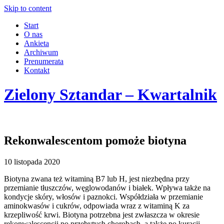
Skip to content
Start
O nas
Ankieta
Archiwum
Prenumerata
Kontakt
Zielony Sztandar – Kwartalnik
Rekonwalescentom pomoże biotyna
10 listopada 2020
Biotyna zwana też witaminą B7 lub H, jest niezbędna przy
przemianie tłuszczów, węglowodanów i białek. Wpływa także na
kondycje skóry, włosów i paznokci. Współdziała w przemianie
aminokwasów i cukrów, odpowiada wraz z witaminą K za
krzepliwość krwi. Biotyna potrzebna jest zwłaszcza w okresie
rekonwalescencji po przebytych chorobach, a także po kuracji