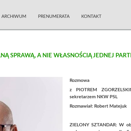
 Kwartalnik
ARCHIWUM
PRENUMERATA
KONTAKT