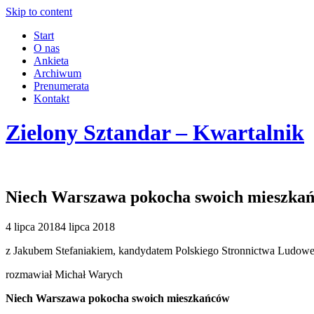
Skip to content
Start
O nas
Ankieta
Archiwum
Prenumerata
Kontakt
Zielony Sztandar – Kwartalnik
Niech Warszawa pokocha swoich mieszka
4 lipca 2018
4 lipca 2018
z Jakubem Stefaniakiem, kandydatem Polskiego Stronnictwa Ludow
rozmawiał Michał Warych
Niech Warszawa pokocha swoich mieszkańców