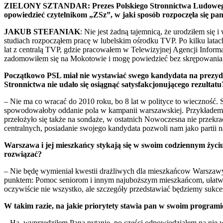
ZIELONY SZTANDAR:
Prezes Polskiego Stronnictwa Ludoweg
opowiedzieć czytelnikom „ZSz”, w jaki sposób rozpoczęła się pana
JAKUB STEFANIAK
: Nie jest żadną tajemnicą, że urodziłem si
studiach rozpocząłem pracę w lubelskim ośrodku TVP. Po kilku latach
lat z centralą TVP, gdzie pracowałem w Telewizyjnej Agencji Infor
zadomowiłem się na Mokotowie i mogę powiedzieć bez skrępowania, 
Początkowo PSL miał nie wystawiać swego kandydata na prezyden
Stronnictwa nie udało się osiągnąć satysfakcjonującego rezultatu
– Nie ma co wracać do 2010 roku, bo 8 lat w polityce to wieczność.
spowodowałoby oddanie pola w kampanii warszawskiej. Przykładem 
przełożyło się także na sondaże, w ostatnich Nowoczesna nie przek
centralnych, posiadanie swojego kandydata pozwoli nam jako parti
Warszawa i jej mieszkańcy stykają się w swoim codziennym życiu
rozwiązać?
– Nie będę wymieniał kwestii drażliwych dla mieszkańcow Warszawy,
punktem: Pomoc seniorom i innym najuboższym mieszkańcom, ułatwie
oczywiście nie wszystko, ale szczegóły przedstawiać będziemy sukc
W takim razie, na jakie priorytety stawia pan w swoim progra
– Ha, wyprzedziłem Pana pytanie, po części odpowiedziałem na nie 