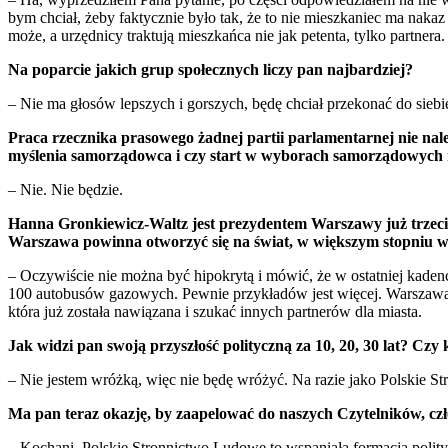
bym chciał, żeby faktycznie było tak, że to nie mieszkaniec ma naka
może, a urzędnicy traktują mieszkańca nie jak petenta, tylko partnera
Na poparcie jakich grup społecznych liczy pan najbardziej?
– Nie ma głosów lepszych i gorszych, będę chciał przekonać do sieb
Praca rzecznika prasowego żadnej partii parlamentarnej nie nal
myślenia samorządowca i czy start w wyborach samorządowych n
– Nie. Nie będzie.
Hanna Gronkiewicz-Waltz jest prezydentem Warszawy już trzeci
Warszawa powinna otworzyć się na świat, w większym stopniu w
– Oczywiście nie można być hipokrytą i mówić, że w ostatniej kadenc
100 autobusów gazowych. Pewnie przykładów jest więcej. Warszawa n
która już została nawiązana i szukać innych partnerów dla miasta.
Jak widzi pan swoją przyszłość polityczną za 10, 20, 30 lat? 
– Nie jestem wróżką, więc nie będę wróżyć. Na razie jako Polskie 
Ma pan teraz okazję, by zaapelować do naszych Czytelników, 
– Kochani, Polskie Stronnictwo Ludowe to wspaniała formacja polit