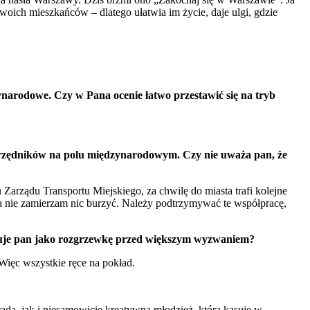
woich mieszkańców – dlatego ułatwia im życie, daje ulgi, gdzie
ynarodowe. Czy w Pana ocenie łatwo przestawić się na tryb
 urzędników na polu międzynarodowym. Czy nie uważa pan, że
Zarządu Transportu Miejskiego, za chwilę do miasta trafi kolejne
ja nie zamierzam nic burzyć. Należy podtrzymywać te współpracę,
aktuje pan jako rozgrzewkę przed większym wyzwaniem?
ięc wszystkie ręce na pokład.
dą, jak i niesamowicie kreatywną młodzież, która kasuje w