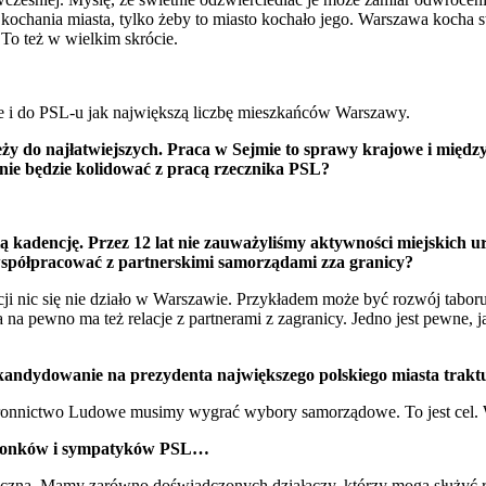
z kochania miasta, tylko żeby to miasto kochało jego. Warszawa kocha s
. To też w wielkim skrócie.
ie i do PSL-u jak największą liczbę mieszkańców Warszawy.
eży do najłatwiejszych. Praca w Sejmie to sprawy krajowe i międz
ie będzie kolidować z pracą rzecznika PSL?
ą kadencję. Przez 12 lat nie zauważyliśmy aktywności miejskich
spółpracować z partnerskimi samorządami zza granicy?
ji nic się nie działo w Warszawie. Przykładem może być rozwój taboru 
a pewno ma też relacje z partnerami z zagranicy. Jedno jest pewne, 
Czy kandydowanie na prezydenta największego polskiego miasta tr
Stronnictwo Ludowe musimy wygrać wybory samorządowe. To jest cel. W
członków i sympatyków PSL…
yczna. Mamy zarówno doświadczonych działaczy, którzy mogą służyć ra