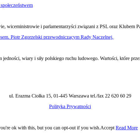
ze społeczeństwem
wie, wiceministrowie i parlamentarzyści związani z PSL oraz Klubem
em. Piotr Zgorzelski przewodniczącym Rady Naczelnej.
edności, wiary i siły polskiego ruchu ludowego. Wartości, które prz
ul. Erazma Ciołka 15, 01-445 Warszawa tel./fax 22 620 60 29
Polityka Prywatności
u're ok with this, but you can opt-out if you wish.
Accept
Read More