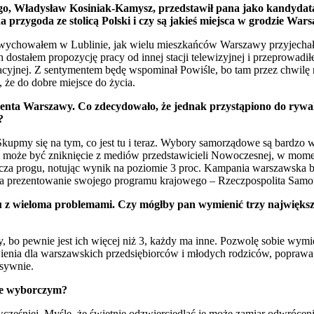
o, Władysław Kosiniak-Kamysz, przedstawił pana jako kandydat
 przygoda ze stolicą Polski i czy są jakieś miejsca w grodzie Wars
ę i wychowałem w Lublinie, jak wielu mieszkańców Warszawy przyjecha
 dostałem propozycję pracy od innej stacji telewizyjnej i przeprowadi
macyjnej. Z sentymentem będę wspominał Powiśle, bo tam przez chwilę 
że do dobre miejsce do życia.
ta Warszawy. Co zdecydowało, że jednak przystąpiono do rywaliz
?
 Skupmy się na tym, co jest tu i teraz. Wybory samorządowe są bardzo
może być zniknięcie z mediów przedstawicieli Nowoczesnej, w momen
racza progu, notując wynik na poziomie 3 proc. Kampania warszawska 
i na prezentowanie swojego programu krajowego – Rzeczpospolita Sam
 z wieloma problemami. Czy mógłby pan wymienić trzy największe b
 bo pewnie jest ich więcej niż 3, każdy ma inne. Pozwolę sobie wymi
nia dla warszawskich przedsiębiorców i młodych rodziców, poprawa j
esywnie.
mie wyborczym?
wcześniej. Myślę, że świetnie odzwierciedlać je może zamiar odwrócen