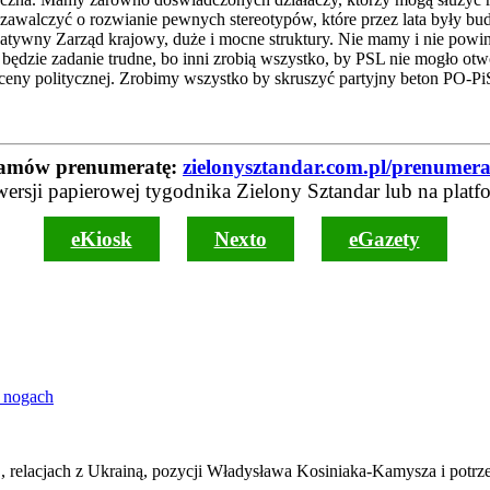
o zawalczyć o rozwianie pewnych stereotypów, które przez lata były b
kreatywny Zarząd krajowy, duże i mocne struktury. Nie mamy i nie po
będzie zadanie trudne, bo inni zrobią wszystko, by PSL nie mogło ot
eny politycznej. Zrobimy wszystko by skruszyć partyjny beton PO-Pi
amów prenumeratę:
zielonysztandar.com.pl/prenumera
wersji papierowej tygodnika Zielony Sztandar lub na platf
eKiosk
Nexto
eGazety
 nogach
, relacjach z Ukrainą, pozycji Władysława Kosiniaka-Kamysza i potrz