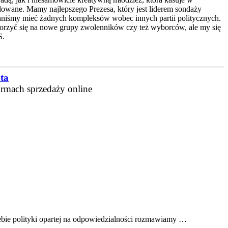
udowane. Mamy najlepszego Prezesa, który jest liderem sondaży
winniśmy mieć żadnych kompleksów wobec innych partii politycznych.
worzyć się na nowe grupy zwolenników czy też wyborców, ale my się
S.
ta
ormach sprzedaży online
ebie polityki opartej na odpowiedzialności rozmawiamy …