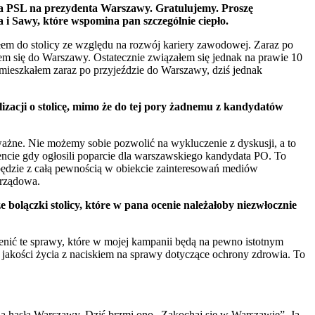
a PSL na prezydenta Warszawy. Gratulujemy. Proszę
a i Sawy, które wspomina pan szczególnie ciepło.
łem do stolicy ze względu na rozwój kariery zawodowej. Zaraz po
łem się do Warszawy. Ostatecznie związałem się jednak na prawie 10
mieszkałem zaraz po przyjeździe do Warszawy, dziś jednak
acji o stolicę, mimo że do tej pory żadnemu z kandydatów
 ważne. Nie możemy sobie pozwolić na wykluczenie z dyskusji, a to
cie gdy ogłosili poparcie dla warszawskiego kandydata PO. To
będzie z całą pewnością w obiekcie zainteresowań mediów
orządowa.
olączki stolicy, które w pana ocenie należałoby niezwłocznie
enić te sprawy, które w mojej kampanii będą na pewno istotnym
akości życia z naciskiem na sprawy dotyczące ochrony zdrowia. To
ia hasła Warszawy. Dziś brzmi ono „Zakochaj się w Warszawie”. Ja