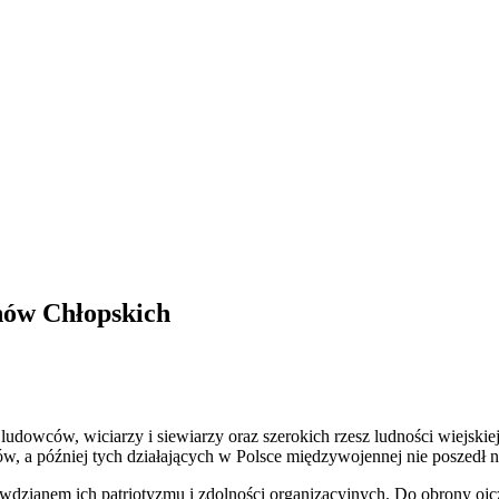
onów Chłopskich
udowców, wiciarzy i siewiarzy oraz szerokich rzesz ludności wiejskiej 
ów, a później tych działających w Polsce międzywojennej nie poszedł 
awdzianem ich patriotyzmu i zdolności organizacyjnych. Do obrony ojc