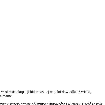
w okresie okupacji hitlerowskiej w pełni dowiodła, iż wielki,
na marne.
zyzny stanęło prawie pół miliona ludowców i wiciarzy. Część została