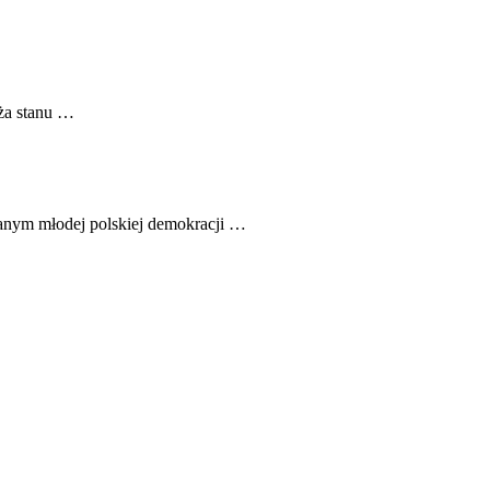
ęża stanu …
anym młodej polskiej demokracji …
…