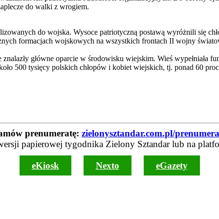
aplecze do walki z wrogiem.
zowanych do wojska. Wysoce patriotyczną postawą wyróżnili się chło
żnych formacjach wojskowych na wszystkich frontach II wojny światowe
znalazły główne oparcie w środowisku wiejskim. Wieś wypełniała funk
ło 500 tysięcy polskich chłopów i kobiet wiejskich, tj. ponad 60 proc
amów prenumeratę:
zielonysztandar.com.pl/prenumera
wersji papierowej tygodnika Zielony Sztandar lub na platf
eKiosk
Nexto
eGazety