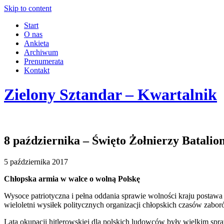
Skip to content
Start
O nas
Ankieta
Archiwum
Prenumerata
Kontakt
Zielony Sztandar – Kwartalnik
8 października – Święto Żołnierzy Batali
5 października 2017
Chłopska armia w walce o wolną Polskę
Wysoce patriotyczna i pełna oddania sprawie wolności kraju postawa l
wieloletni wysiłek politycznych organizacji chłopskich czasów zabor
Lata okupacji hitlerowskiej dla polskich ludowców były wielkim spr