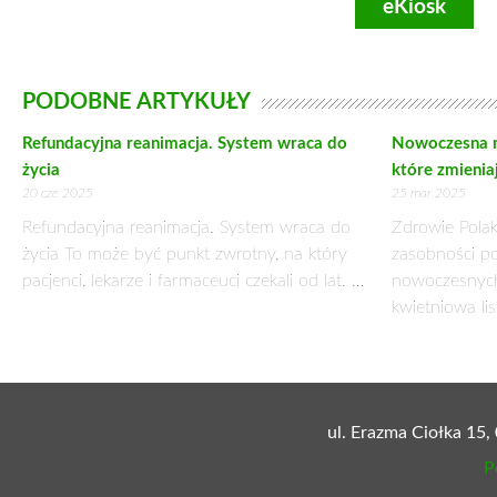
WZDĘCIA, NUDNOŚCI, NIESTRAWNOŚĆ – CZ
3 sierpnia 2017