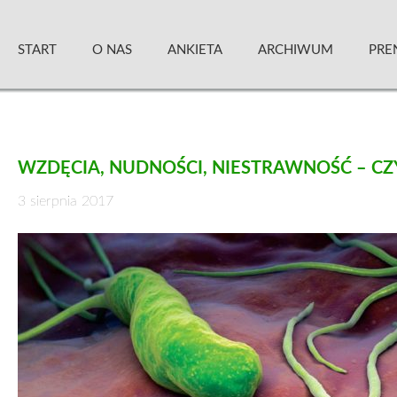
Skip
Zielony Sztandar – Kwartalnik
to
START
O NAS
ANKIETA
ARCHIWUM
PRE
content