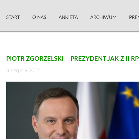
Skip
Zielony Sztandar – Kwartalnik
to
START
O NAS
ANKIETA
ARCHIWUM
PRE
content