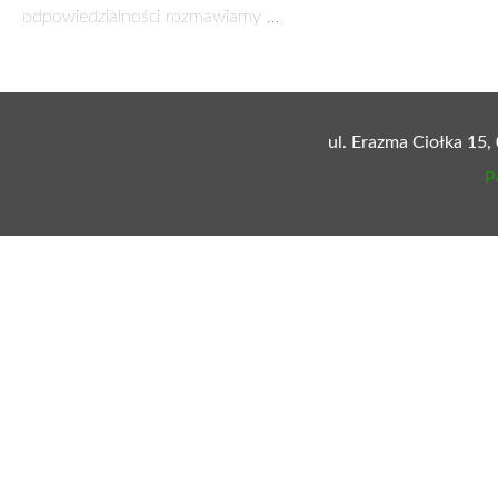
Fot. Kancelaria Prezydenta RP
wskazanie owych dziesięciu kandydatów do komisji. N
Makarewicza, jego wprowadzenie było możliwe dzięki powoł
Nowatorskie podejście