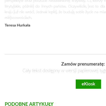
perspektyw oraz poczucie niezawinionej krzywdy. Ci, którzy ni
Brytyjskie, później do innych państw. Oczywiście, jest to 
kraju już nie wróci. Jednak lepiej, że budują sobie życie na 
miejscowościach.
Teresa Hurkała
Zamów prenumeratę:
Cały tekst dostępny w wersji papierowej tyg
eKiosk
PODOBNE ARTYKUŁY