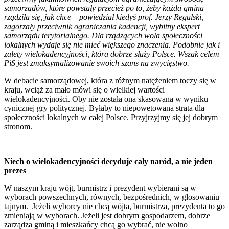
samorządów, które powstały przecież po to, żeby każda gmina
rządziła się, jak chce – powiedział kiedyś prof. Jerzy Regulski,
zagorzały przeciwnik ograniczania kadencji, wybitny ekspert
samorządu terytorialnego. Dla rządzących wola społeczności
lokalnych wydaje się nie mieć większego znaczenia. Podobnie jak i
zalety wielokadencyjności, która dobrze służy Polsce. Wszak celem
PiS jest zmaksymalizowanie swoich szans na zwycięstwo.
W debacie samorządowej, która z różnym natężeniem toczy się w
kraju, wciąż za mało mówi się o wielkiej wartości
wielokadencyjności. Oby nie została ona skasowana w wyniku
cynicznej gry politycznej. Byłaby to niepowetowana strata dla
społeczności lokalnych w całej Polsce. Przyjrzyjmy się jej dobrym
stronom.
Niech o wielokadencyjności decyduje cały naród, a nie jeden
prezes
W naszym kraju wójt, burmistrz i prezydent wybierani są w
wyborach powszechnych, równych, bezpośrednich, w głosowaniu
tajnym. Jeżeli wyborcy nie chcą wójta, burmistrza, prezydenta to go
zmieniają w wyborach. Jeżeli jest dobrym gospodarzem, dobrze
zarządza gminą i mieszkańcy chcą go wybrać, nie wolno