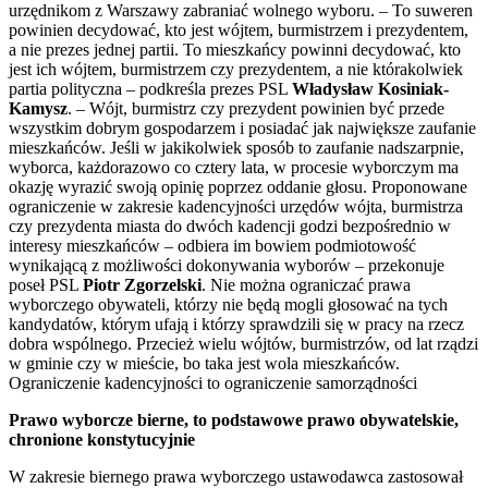
urzędnikom z Warszawy zabraniać wolnego wyboru. – To suweren
powinien decydować, kto jest wójtem, burmistrzem i prezydentem,
a nie prezes jednej partii. To mieszkańcy powinni decydować, kto
jest ich wójtem, burmistrzem czy prezydentem, a nie którakolwiek
partia polityczna – podkreśla prezes PSL
Władysław Kosiniak-
Kamysz
. – Wójt, burmistrz czy prezydent powinien być przede
wszystkim dobrym gospodarzem i posiadać jak największe zaufanie
mieszkańców. Jeśli w jakikolwiek sposób to zaufanie nadszarpnie,
wyborca, każdorazowo co cztery lata, w procesie wyborczym ma
okazję wyrazić swoją opinię poprzez oddanie głosu. Proponowane
ograniczenie w zakresie kadencyjności urzędów wójta, burmistrza
czy prezydenta miasta do dwóch kadencji godzi bezpośrednio w
interesy mieszkańców – odbiera im bowiem podmiotowość
wynikającą z możliwości dokonywania wyborów – przekonuje
poseł PSL
Piotr Zgorzelski
. Nie można ograniczać prawa
wyborczego obywateli, którzy nie będą mogli głosować na tych
kandydatów, którym ufają i którzy sprawdzili się w pracy na rzecz
dobra wspólnego. Przecież wielu wójtów, burmistrzów, od lat rządzi
w gminie czy w mieście, bo taka jest wola mieszkańców.
Ograniczenie kadencyjności to ograniczenie samorządności
Prawo wyborcze bierne, to podstawowe prawo obywatelskie,
chronione konstytucyjnie
W zakresie biernego prawa wyborczego ustawodawca zastosował