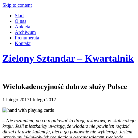
Skip to content
Start
O nas
Ankieta
Archiwum
Prenumerata
Kontakt
Zielony Sztandar – Kwartalnik
Wielokadencyjność dobrze służy Polsce
1 lutego 2017
1 lutego 2017
– Nie rozumiem, po co regulować to drogą ustawową w skali całego
kraju. Jeśli mieszkańcy uważają, że włodarz nie powinien rządzić
dłużej niż dwie kadencje, niech go ponownie nie wybierają. Jestem
przeciwny jakimkolwiek regulacjom ograniczającym swobodę