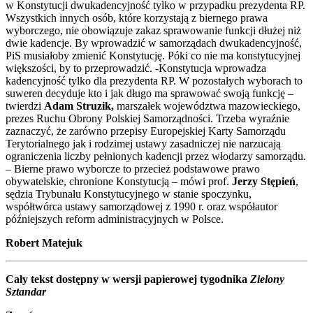
w Konstytucji dwukadencyjność tylko w przypadku prezydenta RP.
Wszystkich innych osób, które korzystają z biernego prawa
wyborczego, nie obowiązuje zakaz sprawowanie funkcji dłużej niż
dwie kadencje. By wprowadzić w samorządach dwukadencyjność,
PiS musiałoby zmienić Konstytucję. Póki co nie ma konstytucyjnej
większości, by to przeprowadzić. -Konstytucja wprowadza
kadencyjność tylko dla prezydenta RP. W pozostałych wyborach to
suweren decyduje kto i jak długo ma sprawować swoją funkcję –
twierdzi
Adam Struzik,
marszałek województwa mazowieckiego,
prezes Ruchu Obrony Polskiej Samorządności. Trzeba wyraźnie
zaznaczyć, że zarówno przepisy Europejskiej Karty Samorządu
Terytorialnego jak i rodzimej ustawy zasadniczej nie narzucają
ograniczenia liczby pełnionych kadencji przez włodarzy samorządu.
– Bierne prawo wyborcze to przecież podstawowe prawo
obywatelskie, chronione Konstytucją – mówi prof.
Jerzy Stępień
,
sędzia Trybunału Konstytucyjnego w stanie spoczynku,
współtwórca ustawy samorządowej z 1990 r. oraz współautor
późniejszych reform administracyjnych w Polsce.
Robert Matejuk
Cały tekst dostępny w wersji papierowej tygodnika
Zielony
Sztandar