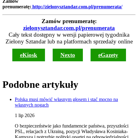
Zamów
prenumeratę:
http://zielonysztandar.com.pl/prenumerata/
Zamów prenumeratę:
zielonysztandar.com.pl/prenumerata
Cały tekst dostępny w wersji papierowej tygodnika
Zielony Sztandar lub na platformach sprzedaży online
eKiosk
Nexto
eGazety
Podobne artykuły
Polska musi mówić własnym głosem i stać mocno na
własnych nogach
1 lip 2026
O bezpieczeństwie jako fundamencie państwa, przyszłości
PSL, relacjach z Ukrainą, pozycji Władysława Kosiniaka-
Kamysza i potrzebie polityki opartej na odpowiedzialności