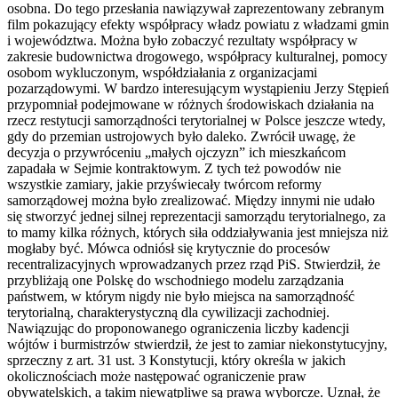
osobna. Do tego przesłania nawiązywał zaprezentowany zebranym
film pokazujący efekty współpracy władz powiatu z władzami gmin
i województwa. Można było zobaczyć rezultaty współpracy w
zakresie budownictwa drogowego, współpracy kulturalnej, pomocy
osobom wykluczonym, współdziałania z organizacjami
pozarządowymi. W bardzo interesującym wystąpieniu Jerzy Stępień
przypomniał podejmowane w różnych środowiskach działania na
rzecz restytucji samorządności terytorialnej w Polsce jeszcze wtedy,
gdy do przemian ustrojowych było daleko. Zwrócił uwagę, że
decyzja o przywróceniu „małych ojczyzn” ich mieszkańcom
zapadała w Sejmie kontraktowym. Z tych też powodów nie
wszystkie zamiary, jakie przyświecały twórcom reformy
samorządowej można było zrealizować. Między innymi nie udało
się stworzyć jednej silnej reprezentacji samorządu terytorialnego, za
to mamy kilka różnych, których siła oddziaływania jest mniejsza niż
mogłaby być. Mówca odniósł się krytycznie do procesów
recentralizacyjnych wprowadzanych przez rząd PiS. Stwierdził, że
przybliżają one Polskę do wschodniego modelu zarządzania
państwem, w którym nigdy nie było miejsca na samorządność
terytorialną, charakterystyczną dla cywilizacji zachodniej.
Nawiązując do proponowanego ograniczenia liczby kadencji
wójtów i burmistrzów stwierdził, że jest to zamiar niekonstytucyjny,
sprzeczny z art. 31 ust. 3 Konstytucji, który określa w jakich
okolicznościach może następować ograniczenie praw
obywatelskich, a takim niewątpliwe są prawa wyborcze. Uznał, że