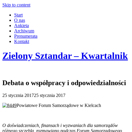
Skip to content
Start
O nas
Ankieta
Archiwum
Prenumerata
Kontakt
Zielony Sztandar – Kwartalnik
Debata o współpracy i odpowiedzialności
25 stycznia 2017
25 stycznia 2017
Powiatowe Forum Samorządowe w Kielcach
O doświadczeniach, finansach i wyzwaniach dla samorządów
różnego szczebla, rozmawiano podczas Forum Samorządowego,