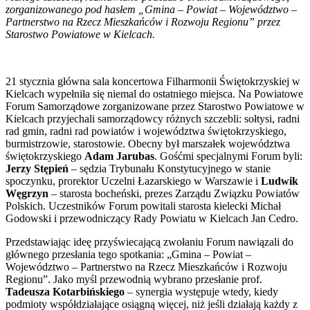
zorganizowanego pod hasłem „Gmina – Powiat – Województwo –
Partnerstwo na Rzecz Mieszkańców i Rozwoju Regionu” przez
Starostwo Powiatowe w Kielcach.
21 stycznia główna sala koncertowa Filharmonii Świętokrzyskiej w
Kielcach wypełniła się niemal do ostatniego miejsca. Na Powiatowe
Forum Samorządowe zorganizowane przez Starostwo Powiatowe w
Kielcach przyjechali samorządowcy różnych szczebli: sołtysi, radni
rad gmin, radni rad powiatów i województwa świętokrzyskiego,
burmistrzowie, starostowie. Obecny był marszałek województwa
świętokrzyskiego
Adam Jarubas
. Gośćmi specjalnymi Forum byli:
Jerzy Stępień
– sędzia Trybunału Konstytucyjnego w stanie
spoczynku, prorektor Uczelni Łazarskiego w Warszawie i
Ludwik
Węgrzyn
– starosta bocheński, prezes Zarządu Związku Powiatów
Polskich. Uczestników Forum powitali starosta kielecki Michał
Godowski i przewodniczący Rady Powiatu w Kielcach Jan Cedro.
Przedstawiając ideę przyświecającą zwołaniu Forum nawiązali do
głównego przesłania tego spotkania: „Gmina – Powiat –
Województwo – Partnerstwo na Rzecz Mieszkańców i Rozwoju
Regionu”. Jako myśl przewodnią wybrano przesłanie prof.
Tadeusza Kotarbińskiego
– synergia występuje wtedy, kiedy
podmioty współdziałające osiągną więcej, niż jeśli działają każdy z