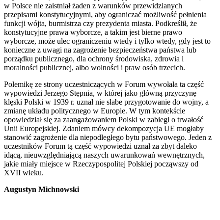
w Polsce nie zaistniał żaden z warunków przewidzianych
przepisami konstytucyjnymi, aby ograniczać możliwość pełnienia
funkcji wójta, burmistrza czy prezydenta miasta. Podkreślił, że
konstytucyjne prawa wyborcze, a takim jest bierne prawo
wyborcze, może ulec ograniczeniu wtedy i tylko wtedy, gdy jest to
konieczne z uwagi na zagrożenie bezpieczeństwa państwa lub
porządku publicznego, dla ochrony środowiska, zdrowia i
moralności publicznej, albo wolności i praw osób trzecich.
Polemikę ze strony uczestniczących w Forum wywołała ta część
wypowiedzi Jerzego Stępnia, w której jako główną przyczynę
klęski Polski w 1939 r. uznał nie słabe przygotowanie do wojny, a
zmianę układu politycznego w Europie. W tym kontekście
opowiedział się za zaangażowaniem Polski w zabiegi o trwałość
Unii Europejskiej. Zdaniem mówcy dekompozycja UE mogłaby
stanowić zagrożenie dla niepodległego bytu państwowego. Jeden z
uczestników Forum tą część wypowiedzi uznał za zbyt daleko
idącą, nieuwzględniającą naszych uwarunkowań wewnętrznych,
jakie miały miejsce w Rzeczypospolitej Polskiej począwszy od
XVII wieku.
Augustyn Michnowski