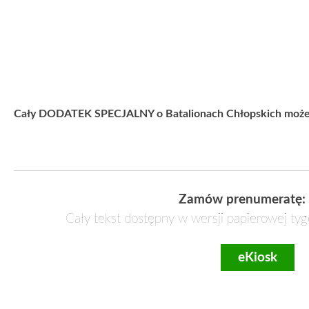
Cały DODATEK SPECJALNY o Batalionach Chłopskich możesz 
Zamów prenumeratę:
Cały tekst dostępny w wersji papierowej tyg
eKiosk