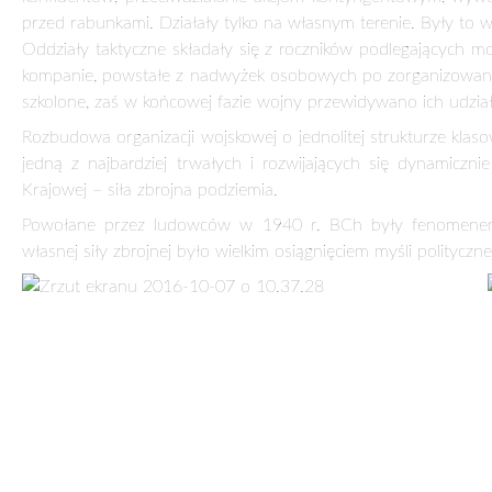
przed rabunkami. Działały tylko na własnym terenie. Były to 
Oddziały taktyczne składały się z roczników podlegających mob
kompanie, powstałe z nadwyżek osobowych po zorganizowaniu 
szkolone, zaś w końcowej fazie wojny przewidywano ich udzi
Rozbudowa organizacji wojskowej o jednolitej strukturze kla
jedną z najbardziej trwałych i rozwijających się dynamiczn
Krajowej – siła zbrojna podziemia.
Powołane przez ludowców w 1940 r. BCh były fenomenem
własnej siły zbrojnej było wielkim osiągnięciem myśli politycz