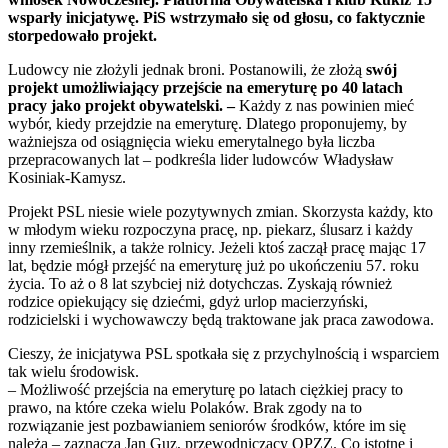
wsparły inicjatywę. PiS wstrzymało się od głosu, co faktycznie
storpedowało projekt.
Ludowcy nie złożyli jednak broni. Postanowili, że złożą
swój
projekt umożliwiający przejście na emeryturę po 40 latach
pracy jako projekt obywatelski. –
Każdy z nas powinien mieć
wybór, kiedy przejdzie na emeryturę. Dlatego proponujemy, by
ważniejsza od osiągnięcia wieku emerytalnego była liczba
przepracowanych lat – podkreśla lider ludowców Władysław
Kosiniak-Kamysz.
Projekt PSL niesie wiele pozytywnych zmian. Skorzysta każdy, kto
w młodym wieku rozpoczyna pracę, np. piekarz, ślusarz i każdy
inny rzemieślnik, a także rolnicy. Jeżeli ktoś zaczął pracę mając 17
lat, będzie mógł przejść na emeryturę już po ukończeniu 57. roku
życia. To aż o 8 lat szybciej niż dotychczas. Zyskają również
rodzice opiekujący się dziećmi, gdyż urlop macierzyński,
rodzicielski i wychowawczy będą traktowane jak praca zawodowa.
Cieszy, że inicjatywa PSL spotkała się z przychylnością i wsparciem
tak wielu środowisk.
– Możliwość przejścia na emeryturę po latach ciężkiej pracy to
prawo, na które czeka wielu Polaków. Brak zgody na to
rozwiązanie jest pozbawianiem seniorów środków, które im się
należą – zaznacza Jan Guz, przewodniczący OPZZ. Co istotne i