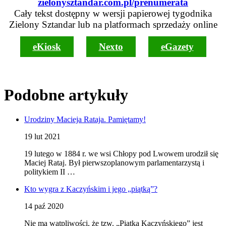
zielonysztandar.com.pl/prenumerata
Cały tekst dostępny w wersji papierowej tygodnika
Zielony Sztandar lub na platformach sprzedaży online
eKiosk
Nexto
eGazety
Podobne artykuły
Urodziny Macieja Rataja. Pamiętamy!
19 lut 2021
19 lutego w 1884 r. we wsi Chłopy pod Lwowem urodził się
Maciej Rataj. Był pierwszoplanowym parlamentarzystą i
politykiem II …
Kto wygra z Kaczyńskim i jego „piątką”?
14 paź 2020
Nie ma wątpliwości, że tzw. „Piątka Kaczyńskiego” jest