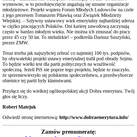
wymowne, w to przedsięwzięcie angażują się uznane organizacje
młodzieżowe. Projekt wspiera Forum Młodych Ludowców na czele
z jego prezesem Tomaszem Pilawką oraz Związek Młodzieży
Wiejskiej. – Sztywny ustawowy wiek emerytalny najbardziej uderza
w ciężko pracujących Polaków. Oni karierę zawodową zaczynają
często w bardzo młodym wieku. Nie można ich zmuszać do pracy
przez 45 czy 50 lat. To nieludzkie! – podkreśla Dariusz Suszyński,
prezes ZMW.
Teraz trzeba jak najszybciej zebrać co najmniej 100 tys. podpisów,
by obywatelski projekt ustawy emerytalnej trafił pod obrady Sejmu.
To będzie wielki test dla partii politycznych na wrażliwość
społeczną. Jeżeli PiS nie poprze tego projektu, będzie to znaczyło,
że sprzeniewierzyło się polskiemu społeczeństwu, a przedwyborcze
obietnice tej partii były kłamstwami.
Przyłącz się do wielkiej ogólnopolskiej akcji Dobra emerytura. Twój
głos się liczy.
Robert Matejuk
Odwiedź stronę internetową:
http://www.dobraemerytura.info/
Zamów prenumeratę: