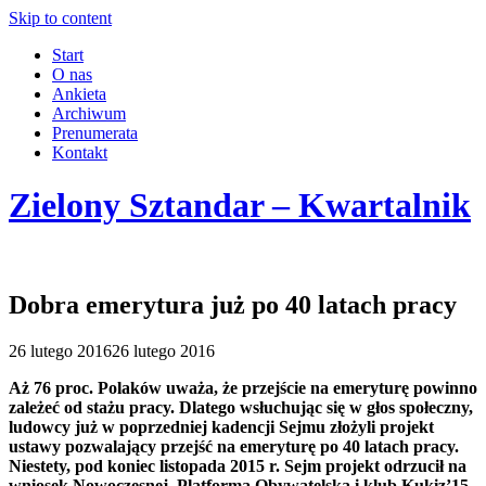
Skip to content
Start
O nas
Ankieta
Archiwum
Prenumerata
Kontakt
Zielony Sztandar – Kwartalnik
Dobra emerytura już po 40 latach pracy
26 lutego 2016
26 lutego 2016
Aż 76 proc. Polaków uważa, że przejście na emeryturę powinno
zależeć od stażu pracy. Dlatego wsłuchując się w głos społeczny,
ludowcy już w poprzedniej kadencji Sejmu złożyli projekt
ustawy pozwalający przejść na emeryturę po 40 latach pracy.
Niestety, pod koniec listopada 2015 r. Sejm projekt odrzucił na
wniosek Nowoczesnej. Platforma Obywatelska i klub Kukiz’15