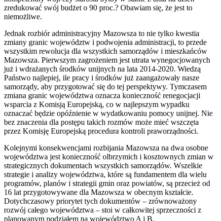
zredukować swój budżet o 90 proc.? Obawiam się, że jest to
niemożliwe.
Jednak rozbiór administracyjny Mazowsza to nie tylko kwestia
zmiany granic województw i podwojenia administracji, to przede
wszystkim rewolucja dla wszystkich samorządów i mieszkańców
Mazowsza. Pierwszym zagrożeniem jest utrata wynegocjowanych
już i wdrażanych środków unijnych na lata 2014-2020. Wiedzą
Państwo najlepiej, ile pracy i środków już zaangażowały nasze
samorządy, aby przygotować się do tej perspektywy. Tymczasem
zmiana granic województwa oznacza konieczność renegocjacji
wsparcia z Komisją Europejską, co w najlepszym wypadku
oznaczać będzie opóźnienie w wydatkowaniu pomocy unijnej. Nie
bez znaczenia dla postępu takich rozmów może mieć wszczęta
przez Komisję Europejską procedura kontroli praworządności.
Kolejnymi konsekwencjami rozbijania Mazowsza na dwa osobne
województwa jest konieczność olbrzymich i kosztownych zmian w
strategicznych dokumentach wszystkich samorządów. Wszelkie
strategie i analizy województwa, które są fundamentem dla wielu
programów, planów i strategii gmin oraz powiatów, są przecież od
16 lat przygotowywane dla Mazowsza w obecnym kształcie.
Dotychczasowy priorytet tych dokumentów – zrównoważony
rozwój całego województwa – stoi w całkowitej sprzeczności z
planowanym podziałem na województwo A i B.