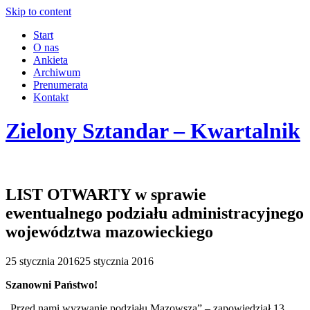
Skip to content
Start
O nas
Ankieta
Archiwum
Prenumerata
Kontakt
Zielony Sztandar – Kwartalnik
LIST OTWARTY w sprawie
ewentualnego podziału administracyjnego
województwa mazowieckiego
25 stycznia 2016
25 stycznia 2016
Szanowni Państwo!
„Przed nami wyzwanie podziału Mazowsza” – zapowiedział 13