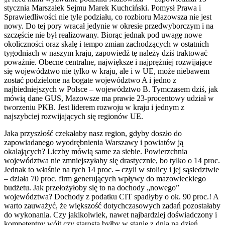
stycznia Marszałek Sejmu Marek Kuchciński. Pomysł Prawa i
Sprawiedliwości nie tyle podziału, co rozbioru Mazowsza nie jest
nowy. Do tej pory wracał jedynie w okresie przedwyborczym i na
szczęście nie był realizowany. Biorąc jednak pod uwagę nowe
okoliczności oraz skalę i tempo zmian zachodzących w ostatnich
tygodniach w naszym kraju, zapowiedź tę należy dziś traktować
poważnie. Obecne centralne, największe i najprężniej rozwijające
się województwo nie tylko w kraju, ale i w UE, może niebawem
zostać podzielone na bogate województwo A i jedno z
najbiedniejszych w Polsce – województwo B. Tymczasem dziś, jak
mówią dane GUS, Mazowsze ma prawie 23-procentowy udział w
tworzeniu PKB. Jest liderem rozwoju w kraju i jednym z
najszybciej rozwijających się regionów UE.
Jaka przyszłość czekałaby nasz region, gdyby doszło do
zapowiadanego wyodrębnienia Warszawy i powiatów ją
okalających? Liczby mówią same za siebie. Powierzchnia
województwa nie zmniejszyłaby się drastycznie, bo tylko o 14 proc.
Jednak to właśnie na tych 14 proc. – czyli w stolicy i jej sąsiedztwie
– działa 70 proc. firm generujących wpływy do mazowieckiego
budżetu. Jak przełożyłoby się to na dochody „nowego”
województwa? Dochody z podatku CIT spadłyby o ok. 90 proc.! A
warto zauważyć, że większość dotychczasowych zadań pozostałaby
do wykonania. Czy jakikolwiek, nawet najbardziej doświadczony i
kompetentny wójt czy starosta byłby w stanie z dnia na dzień