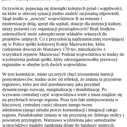
Oczywiście, pojawiają się dziesiątki kolejnych pytań i wątpliwości,
na które w obecnej sytuacji trudno znaleźć racjonalną odpowiedź.
Skąd środki w „nowym” województwie B na remonty i
modernizacje dróg, sprzęt dla szpitali, dotacje dla instytucji kultury,
straży pożarnej czy organizacji pozarządowych? Brak środków
uniemożliwić może zabezpieczenie wkładów własnych do
projektów unijnych. Co z przyszłością najdynamiczniej rozwijającej
się w Polsce spółki kolejowej Koleje Mazowieckie, która
codziennie dowozi do Warszawy 170 tys. mieszkańców z
wszystkich rejonów Mazowsza? Podział województwa to trudny do
wyobrażenia podział spółki, który zdezorganizowałby przewozy
regionalne w obrębie tych dwóch województw.
W tym kontekście, mimo szczerych chęci zrozumienia intencji
pomysłodawców, trudno uciec od refleksji, że zmiana ta przyniesie
regionowi, który jest dziś przedstawiany jako przykład
dynamicznego rozwoju, marginalizację i destabilizację. Po
wyrwaniu centralnej część województwa wiele z miast znajdzie się
na peryferiach nowego regionu. Poza tym fakt umiejscowienia w
kluczowej, centralnej części obszaru innego tworu
administracyjnego utrudni proces komunikacji i integracji całego
regionu. Paradoksalnie zmiany te nie przyniosą nic dobrego stolicy i
powiatom przyległym. Warszawa wydzielona jako samodzielne
województwo miałaby zamkniętą drogę do funduszy unijnych,