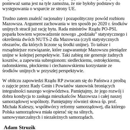
ponieważ sama jest na tyle zamożna, że nie byłoby podstawy do
występowania o wsparcie ze strony UE.
Trudno zatem znaleźć racjonalny i pozapolityczny powód rozbioru
Mazowsza. Argument zachowania w ten sposób po 2020 r. środków
unijnych stracił już rację bytu. Rada ministrów Rządu PO-PSL
poparła bowiem wprowadzenie nowego „podziału” statystycznego i
określenia dwóch NUTS-2 dla Mazowsza (czyli statystycznych
obszarów, dla których liczone są środki unijne). To tańsze i
rozsądniejsze rozwiązanie, które zagwarantuje Mazowszu pieniądze
unijne w kolejnej perspektywie. Taki zabieg nie generuje żadnych
kosztów, a zapewnia subregionom: siedleckiemu, ostrołęckiemu,
radomskiemu, płockiemu i ciechanowskiemu korzystanie ze
środków unijnych w przyszłej perspektywie.
W obliczu zapowiedzi Rządu RP zwracam się do Państwa z prośbą
o zajęcie przez Rady Gmin i Powiatów stanowisk broniących
integralności naszego województwa. Pamiętajmy, że jego rozwój i
dobra kondycja to zasługa mieszkańców Mazowsza i całej naszej
samorządowej wspólnoty. Pamiętajmy również słowa śp. prof.
Michała Kuleszy, współtwórcy reformy samorządowej, dla którego
Polska samorządowa miała opierać się na silnych,
samowystarczalnych i niezależnych samorządach.
Adam Struzik