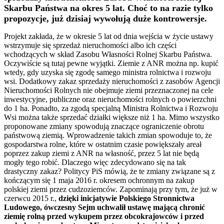
Skarbu Państwa na okres 5 lat. Choć to na razie tylko
propozycje, już dzisiaj wywołują duże kontrowersje.
Projekt zakłada, że w okresie 5 lat od dnia wejścia w życie ustawy
wstrzymuje się sprzedaż nieruchomości albo ich części
wchodzących w skład Zasobu Własności Rolnej Skarbu Państwa.
Oczywiście są tutaj pewne wyjątki. Ziemie z ANR można np. kupić
wtedy, gdy uzyska się zgodę samego ministra rolnictwa i rozwoju
wsi. Dodatkowy zakaz sprzedaży nieruchomości z zasobów Agencji
Nieruchomości Rolnych nie obejmuje ziemi przeznaczonej na cele
inwestycyjne, publiczne oraz nieruchomości rolnych o powierzchni
do 1 ha. Ponadto, za zgodą specjalną Ministra Rolnictwa i Rozwoju
Wsi można także sprzedać działki większe niż 1 ha. Mimo wszystko
proponowane zmiany spowodują znaczące ograniczenie obrotu
państwową ziemią. Wprowadzenie takich zmian spowoduje to, że
gospodarstwa rolne, które w ostatnim czasie powiększały areał
poprzez zakup ziemi z ANR na własność, przez 5 lat nie będą
mogły tego robić. Dlaczego więc zdecydowano się na tak
drastyczny zakaz? Politycy PiS mówią, że te zmiany związane są z
kończącym się 1 maja 2016 r. okresem ochronnym na zakup
polskiej ziemi przez cudzoziemców. Zapominają przy tym, że już w
czerwcu 2015 r.,
dzięki inicjatywie Polskiego Stronnictwa
Ludowego, ówczesny Sejm uchwalił ustawę mającą chronić
ziemię rolną przed wykupem przez obcokrajowców i przed