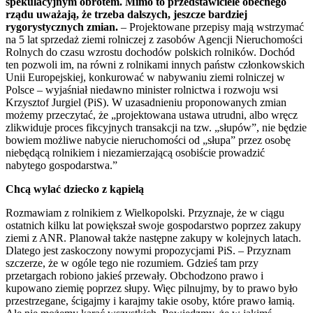
spekulacyjnym obrotem. Mimo to przedstawiciele obecnego
rządu uważają, że trzeba dalszych, jeszcze bardziej
rygorystycznych zmian.
– Projektowane przepisy mają wstrzymać
na 5 lat sprzedaż ziemi rolniczej z zasobów Agencji Nieruchomości
Rolnych do czasu wzrostu dochodów polskich rolników. Dochód
ten pozwoli im, na równi z rolnikami innych państw członkowskich
Unii Europejskiej, konkurować w nabywaniu ziemi rolniczej w
Polsce – wyjaśniał niedawno minister rolnictwa i rozwoju wsi
Krzysztof Jurgiel (PiS). W uzasadnieniu proponowanych zmian
możemy przeczytać, że „projektowana ustawa utrudni, albo wręcz
zlikwiduje proces fikcyjnych transakcji na tzw. „słupów”, nie będzie
bowiem możliwe nabycie nieruchomości od „słupa” przez osobę
niebędącą rolnikiem i niezamierzającą osobiście prowadzić
nabytego gospodarstwa.”
Chcą wylać dziecko z kąpielą
Rozmawiam z rolnikiem z Wielkopolski. Przyznaje, że w ciągu
ostatnich kilku lat powiększał swoje gospodarstwo poprzez zakupy
ziemi z ANR. Planował także następne zakupy w kolejnych latach.
Dlatego jest zaskoczony nowymi propozycjami PiS. – Przyznam
szczerze, że w ogóle tego nie rozumiem. Gdzieś tam przy
przetargach robiono jakieś przewały. Obchodzono prawo i
kupowano ziemię poprzez słupy. Więc pilnujmy, by to prawo było
przestrzegane, ścigajmy i karajmy takie osoby, które prawo łamią.