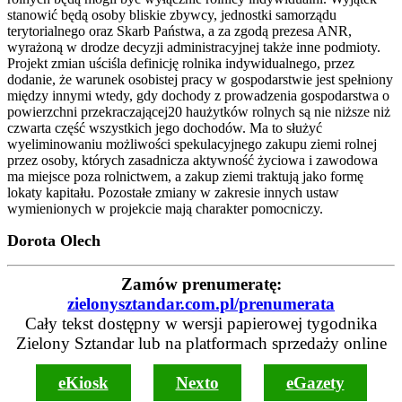
stanowić będą osoby bliskie zbywcy, jednostki samorządu
terytorialnego oraz Skarb Państwa, a za zgodą prezesa ANR,
wyrażoną w drodze decyzji administracyjnej także inne podmioty.
Projekt zmian uściśla definicję rolnika indywidualnego, przez
dodanie, że warunek osobistej pracy w gospodarstwie jest spełniony
między innymi wtedy, gdy dochody z prowadzenia gospodarstwa o
powierzchni przekraczającej20 haużytków rolnych są nie niższe niż
czwarta część wszystkich jego dochodów. Ma to służyć
wyeliminowaniu możliwości spekulacyjnego zakupu ziemi rolnej
przez osoby, których zasadnicza aktywność życiowa i zawodowa
ma miejsce poza rolnictwem, a zakup ziemi traktują jako formę
lokaty kapitału. Pozostałe zmiany w zakresie innych ustaw
wymienionych w projekcie mają charakter pomocniczy.
Dorota Olech
Zamów prenumeratę:
zielonysztandar.com.pl/prenumerata
Cały tekst dostępny w wersji papierowej tygodnika
Zielony Sztandar lub na platformach sprzedaży online
eKiosk
Nexto
eGazety