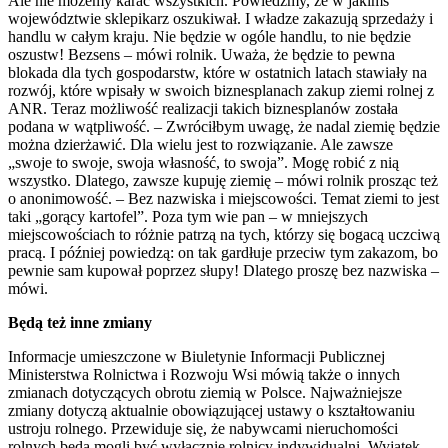
Ale nie możemy karać wszystkich. Powiedzmy, że w jakimś
województwie sklepikarz oszukiwał. I władze zakazują sprzedaży i
handlu w całym kraju. Nie będzie w ogóle handlu, to nie będzie
oszustw! Bezsens – mówi rolnik. Uważa, że będzie to pewna
blokada dla tych gospodarstw, które w ostatnich latach stawiały na
rozwój, które wpisały w swoich biznesplanach zakup ziemi rolnej z
ANR. Teraz możliwość realizacji takich biznesplanów została
podana w wątpliwość. – Zwróciłbym uwagę, że nadal ziemię będzie
można dzierżawić. Dla wielu jest to rozwiązanie. Ale zawsze
„swoje to swoje, swoja własność, to swoja”. Mogę robić z nią
wszystko. Dlatego, zawsze kupuję ziemię – mówi rolnik prosząc też
o anonimowość. – Bez nazwiska i miejscowości. Temat ziemi to jest
taki „gorący kartofel”. Poza tym wie pan – w mniejszych
miejscowościach to różnie patrzą na tych, którzy się bogacą uczciwą
pracą. I później powiedzą: on tak gardłuje przeciw tym zakazom, bo
pewnie sam kupował poprzez słupy! Dlatego proszę bez nazwiska –
mówi.
Będą też inne zmiany
Informacje umieszczone w Biuletynie Informacji Publicznej
Ministerstwa Rolnictwa i Rozwoju Wsi mówią także o innych
zmianach dotyczących obrotu ziemią w Polsce. Najważniejsze
zmiany dotyczą aktualnie obowiązującej ustawy o kształtowaniu
ustroju rolnego. Przewiduje się, że nabywcami nieruchomości
rolnych będą mogli być wyłącznie rolnicy indywidualni. Wyjątek