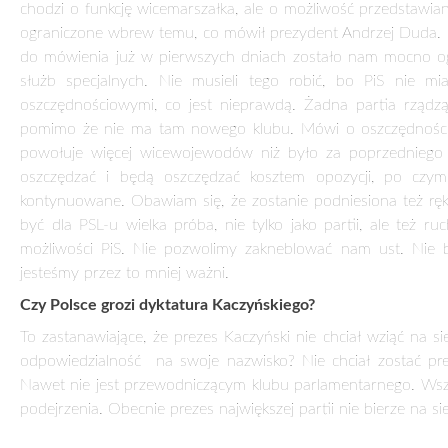
Obecnie najsilniejsze partie polityczne to te, które są rzą
PSL powinien scedować więcej władzy w ręce prezesa?
To dyskusja o statucie, która musi być przeprowadzona na k
szybkich decyzji. Nie możemy sobie pozwolić na to, żeby nie
budowanie drużyny. PSL nigdy nie było i nie będzie partią 
przywódcy była nadal realizowana.
Jest pan orędownikiem koncepcji odmłodzenia PSL. Wielu sta
im powiedzieć?
Ja sam jestem symbolem zmiany pokoleniowej, ale też zwole
tymi, którzy są w dostojnym wieku, a tymi, którzy mają wie
pokoleniu. Nie można zamknąć się na jedną grupę wiekową
kierować partią, w której zawsze będzie miejsce dla różnych 
PiS nie kryje, że chce zniszczyć PSL. Jak chce pan temu zap
Mieliśmy tego przykład już w pierwszych dniach funkcjonowa
chodzi o funkcję wicemarszałka, ale o możliwość przedstawi
ograniczone wbrew temu, co mówił prezydent Andrzej Duda. Po
do mówienia już w pierwszych dniach zostało nam mocno ogra