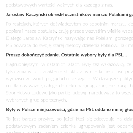
BĘDZIEMY TWARDO BRONIĆ SWOICH WARTO
23 grudnia 2015
Wywiad z Władysławem Kosiniak-Kamyszem, prez
Parlamentarnego PSL
Dlaczego Polacy wyszli w sobotę na ulicę?
Weekend pokazał, że PiS ma wielką zdolność destrukcji pa
kwestiach opozycję. PSL i Nowoczesna mają inne zdanie w wie
naszego projektu o emeryturach po 40 latach pracy. W wielu
sprawy fundamentalne dla racji stanu, to nie wolno pozo
podstawowych wartości ważnych dla każdego z nas.
Jarosław Kaczyński określił uczestników marszu Polakami go