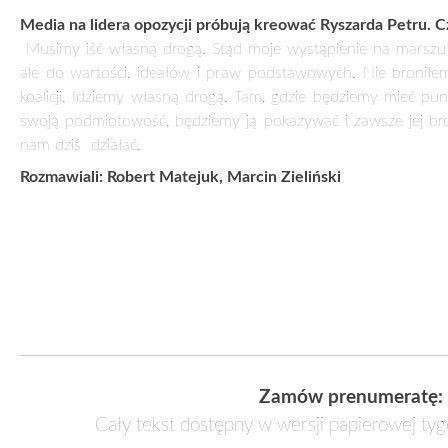
służb specjalnych. Nie musieli tego robić, bo PiS nie mi
oszczędnościowymi, co jest nieprawdą. Żadna partia rządz
pomimo że nie ma tam nowego klubu. Mówi o oszczędnościac
powołuje więcej wicewojewodów niż było za poprzedniego rz
oszczędzać i będą oszczędzać kosztem opozycji, po czym
kontynuowane. Obawiam się, że zostanie podniesiona też rę
być dla PSL-u wielka próba, nie tylko jako partii, ale też 
możliwości PiS. Nie pozwolimy zakneblować nam ust. Nie 
jesteśmy przez to mniej ważni.
Czy Polsce grozi dyktatura Kaczyńskiego?
To zastanawiające, że prezes Kaczyński nie chciał wziąć na si
odpowiedzialność na swoje nazwisko? Nie chciał zostać p
Nawet nie jest przewodniczącym klubu parlamentarnego. Wszędz
podejrzenia. Obecnie prezes największej partii nie bierze na s
Media na lidera opozycji próbują kreować Ryszarda Petru. Cz
Musimy iść własną drogą. Stąd moje wystąpienie na marszu b
ale do wartości, ideałów i praw podstawowych. Nie broniłem