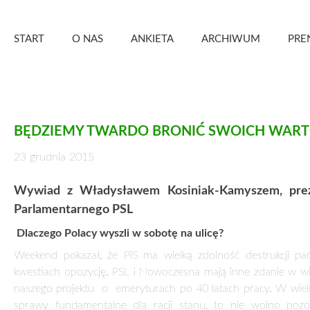
Skip
Zielony Sztandar – Kwartalnik
to
START
O NAS
ANKIETA
ARCHIWUM
PRE
content