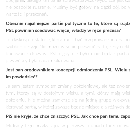
Po reakcjach, których doświadczyłem po sobotnim marszu, kied
popierali nasze postulaty, czuję przede wszystkim wielkie wspa
Dlatego Jarosław Kaczyński nazywając nas Polakami gorszego
PiS powraca do swojej starej metody dzielenia Polaków. Tak
Proszę dokończyć zdanie. Ostatnie wybory były dla PSL…
Najtrudniejszymi w ostatnich latach. Były też wskazówką, ż
tylko zmiany o charakterze strukturalnym – konieczność po
wyraziści w swoich poglądach i decyzjach. W dzisiejszej polity
co dla nas ważne, całego dorobku partii agrarnej, nie tracąc h
Stronnictwo Ludowe jako partię ludową, narodową, a to wszystk
wybranych grup społecznych.
Były w Polsce miejscowości, gdzie na PSL oddano mniej głos
To jest bardzo przykre, bo jeżeli ktoś się zdecyduje na dzia
podstawowym zadaniem członka ugrupowania jest oddanie
obojętnie, dlatego kampania sprawozdawczo-wyborcza jest cz
nie pospolite ruszenie. Musimy być gotowi na ciężki bój, bo 
wartości i przekonań.