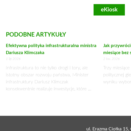
koalicji. Idziemy własną drogą. Tam, gdzie będziemy mieć 
swoją podmiotowość, będziemy ją pokazywać i zawsze jej bro
nam dziś działać.
Rozmawiali: Robert Matejuk, Marcin Zieliński
Zamów prenumeratę:
Cały tekst dostępny w wersji papierowej tyg
eKiosk