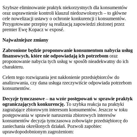
Szybsze eliminowanie praktyk niekorzystnych dla konsumentów
oraz usprawnienie kontroli klauzul niedozwolonych – to główne
cele nowelizacji ustawy o ochronie konkurencji i konsumentów.
Przygotowane przepisy są realizacją zapowiedzi złożonej przez
premier Ewę Kopacz w exposé.
Najważniejsze zmiany
Zabronione będzie proponowanie konsumentom nabycia usług
finansowych, które nie odpowiadają ich potrzebom
oraz
proponowanie nabycia tych usług w sposób nieadekwatny do ich
charakteru.
Celem tego rozwiązania jest nakłonienie przedsiębiorców do
analizowania, czy dana usługa rzeczywiście odpowiada potrzebom
konsumentów.
Decyzje tymczasowe
–
na wzór postępowań w sprawie praktyk
ograniczających konkurencję.
To szybka reakcja na praktyki
zagrażające zbiorowym interesom konsumentów. Jeszcze w toku
postępowania w sprawie naruszenia zbiorowych interesów
konsumentów decyzja tymczasowa zobowiąże przedsiębiorcę do
zaniechania określonych działań. Pozwoli zapobiec
uprawdopodobnionym zagrożeniom: