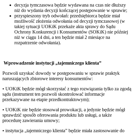
decyzja tymczasowa będzie wydawana na czas nie dłuższy
niż do wydania decyzji kończącej postępowanie w sprawie;
przyspieszony tryb odwołań: przedsiębiorca będzie miał
możliwość złożenia odwołania od decyzji tymczasowej (w
takiej sytuacji UOKiK przekaże akta sprawy do Sądu
Ochrony Konkurencji i Konsumentów (SOKiK) nie później
niż w ciągu 14 dni, a ten będzie miał 2 miesiące na
rozpatrzenie odwołania).
Wprowadzenie instytucji „tajemniczego klienta”
Pozwoli uzyskać dowody w postępowaniu w sprawie praktyk
naruszających zbiorowe interesy konsumentów:
• UOKiK będzie mógł skorzystać z tego rozwiązania tylko za zgodą
sądu (instrument ten pozwoli skontrolować informacje
przekazywane na etapie przedkontraktowym);
• UOKiK nie będzie stosował prowokacji, a jedynie będzie mógł
sprawdzić sposób oferowania produktu lub usługi, a także
procedurę zawierania umowy;
• instytucja „tajemniczego klienta” będzie miała zastosowanie do