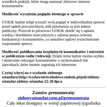
wszelkich praktyk, które mogą naruszać zbiorowe interesy
konsumentów.
Możliwość wyrażenia poglądu istotnego w sprawie
UOKiK będzie mógł wyrazić swój pogląd w indywidualnej sprawie
przed sądem powszechnym, jeśli przemawia za tym interes
publiczny. Pozwoli to prezesowi UOKiK dzielić się z sądami
wiedzą i dorobkiem orzeczniczym z zakresu prawa ochrony
konkurencji i konsumentów, co umożliwi sądowi wszechstronne
rozpoznanie sprawy.
Możliwość publikowania bezpłatnych komunikatów i ostrzeżeń
w publicznym radiu i telewizji.
Dzięki temu będzie można szybko
i skutecznie ostrzegać konsumentów o zachowaniach lub
zjawiskach, które istotnie zagrażają ich interesom.
Czytaj więcej na e-wydaniu zielonego
sztandaru
:
http://wydawnictwoludowe.embuk.pl/pub/zielony-
sztandar-zielony-sztandar-22-28-lipca
Zamów prenumeratę:
zielonysztandar.com.pl/prenumerata
Cały tekst dostępny w wersji papierowej tygodnika