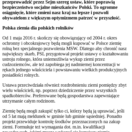
przeprowadzić przez Sejm szereg ustaw, które poprawią
bezpieczeństwo socjalne mieszkańców Polski. To ogromne
osiągnięcie, które zmieni nasz kraj na lepsze i pozwoli
obywatelom z większym optymizmem patrzeć w przyszłość.
Polska ziemia dla polskich rolników
Od 1 maja 2016 r. skończy się obowiązujący od 2004 r. okres
ochronny i obcokrajowcy będą mogli kupować w Polsce ziemię
rolną bez specjalnego pozwolenia MSW. Dlatego aby chronić nasz
największy skarb, PSL przygotował projekt ustawy o kształtowaniu
ustroju rolnego, która uniemożliwia wykup ziemi przez
cudzoziemców, ale też zapobiega jej nadmiernej koncentracji w
rękach jednego właściciela i powstawaniu wielkich produkcyjnych
posiadłości rolnych.
Ustawa przeciwdziała również rozdrobnieniu ziemi pomiędzy zbyt
wielu właścicieli, np. poprzez dziedziczenie przez wszystkich
spadkobierców. Preferowane będą gospodarstwa zapewniające
utrzymanie całym rodzinom.
Ziemię będą mogli zakupić tylko ci, którzy będą ją uprawiać, jeśli
od 5 lat mają meldunek w gminie lub gminie sąsiedniej. Ponadto
projekt przewiduje kontrolę środków przeznaczonych na zakup
ziemi. Formułuje też wymagania dot. m.in. kwalifikacji