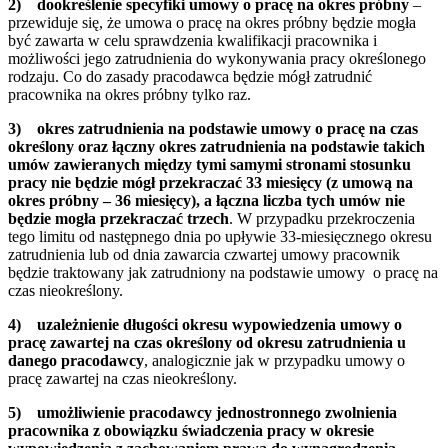
2)
dookreślenie specyfiki umowy o pracę na okres próbny
–
przewiduje się, że umowa o pracę na okres próbny będzie mogła
być zawarta w celu sprawdzenia kwalifikacji pracownika i
możliwości jego zatrudnienia do wykonywania pracy określonego
rodzaju. Co do zasady pracodawca będzie mógł zatrudnić
pracownika na okres próbny tylko raz.
3)
okres zatrudnienia na podstawie umowy o pracę na czas
określony oraz łączny okres zatrudnienia na podstawie takich
umów zawieranych między tymi samymi stronami stosunku
pracy nie będzie mógł przekraczać 33 miesięcy (z umową na
okres próbny – 36 miesięcy), a łączna liczba tych umów nie
będzie mogła przekraczać trzech
. W przypadku przekroczenia
tego limitu od następnego dnia po upływie 33-miesięcznego okresu
zatrudnienia lub od dnia zawarcia czwartej umowy pracownik
będzie traktowany jak zatrudniony na podstawie umowy o pracę na
czas nieokreślony.
4)
uzależnienie długości okresu wypowiedzenia umowy o
pracę zawartej na czas określony od okresu zatrudnienia u
danego pracodawcy
, analogicznie jak w przypadku umowy o
pracę zawartej na czas nieokreślony.
5)
umożliwienie pracodawcy jednostronnego zwolnienia
pracownika z obowiązku świadczenia pracy w okresie