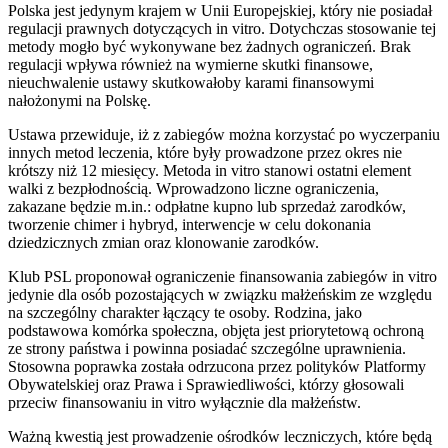
Polska jest jedynym krajem w Unii Europejskiej, który nie posiadał
regulacji prawnych dotyczących in vitro. Dotychczas stosowanie tej
metody mogło być wykonywane bez żadnych ograniczeń. Brak
regulacji wpływa również na wymierne skutki finansowe,
nieuchwalenie ustawy skutkowałoby karami finansowymi
nałożonymi na Polskę.
Ustawa przewiduje, iż z zabiegów można korzystać po wyczerpaniu
innych metod leczenia, które były prowadzone przez okres nie
krótszy niż 12 miesięcy. Metoda in vitro stanowi ostatni element
walki z bezpłodnością. Wprowadzono liczne ograniczenia,
zakazane będzie m.in.: odpłatne kupno lub sprzedaż zarodków,
tworzenie chimer i hybryd, interwencje w celu dokonania
dziedzicznych zmian oraz klonowanie zarodków.
Klub PSL proponował ograniczenie finansowania zabiegów in vitro
jedynie dla osób pozostających w związku małżeńskim ze względu
na szczególny charakter łączący te osoby. Rodzina, jako
podstawowa komórka społeczna, objęta jest priorytetową ochroną
ze strony państwa i powinna posiadać szczególne uprawnienia.
Stosowna poprawka została odrzucona przez polityków Platformy
Obywatelskiej oraz Prawa i Sprawiedliwości, którzy głosowali
przeciw finansowaniu in vitro wyłącznie dla małżeństw.
Ważną kwestią jest prowadzenie ośrodków leczniczych, które będą