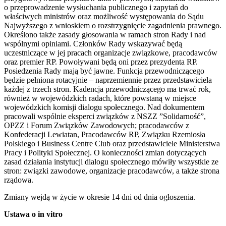
o przeprowadzenie wysłuchania publicznego i zapytań do
właściwych ministrów oraz możliwość występowania do Sądu
Najwyższego z wnioskiem o rozstrzygnięcie zagadnienia prawnego.
Określono także zasady głosowania w ramach stron Rady i nad
wspólnymi opiniami. Członków Rady wskazywać będą
uczestniczące w jej pracach organizacje związkowe, pracodawców
oraz premier RP. Powoływani będą oni przez prezydenta RP.
Posiedzenia Rady mają być jawne. Funkcja przewodniczącego
będzie pełniona rotacyjnie – naprzemiennie przez przedstawiciela
każdej z trzech stron. Kadencja przewodniczącego ma trwać rok,
również w wojewódzkich radach, które powstaną w miejsce
wojewódzkich komisji dialogu społecznego. Nad dokumentem
pracowali wspólnie eksperci związków z NSZZ ”Solidarność”,
OPZZ i Forum Związków Zawodowych; pracodawców z
Konfederacji Lewiatan, Pracodawców RP, Związku Rzemiosła
Polskiego i Business Centre Club oraz przedstawiciele Ministerstwa
Pracy i Polityki Społecznej. O konieczności zmian dotyczących
zasad działania instytucji dialogu społecznego mówiły wszystkie ze
stron: związki zawodowe, organizacje pracodawców, a także strona
rządowa.
Zmiany wejdą w życie w okresie 14 dni od dnia ogłoszenia.
Ustawa o in vitro