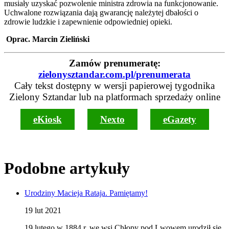
musiały uzyskać pozwolenie ministra zdrowia na funkcjonowanie.
Uchwalone rozwiązania dają gwarancję należytej dbałości o
zdrowie ludzkie i zapewnienie odpowiedniej opieki.
Oprac. Marcin Zieliński
Zamów prenumeratę:
zielonysztandar.com.pl/prenumerata
Cały tekst dostępny w wersji papierowej tygodnika
Zielony Sztandar lub na platformach sprzedaży online
eKiosk
Nexto
eGazety
Podobne artykuły
Urodziny Macieja Rataja. Pamiętamy!
19 lut 2021
19 lutego w 1884 r. we wsi Chłopy pod Lwowem urodził się