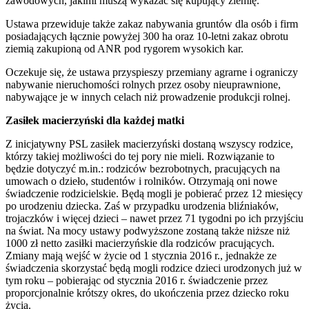
zawodowych, jakimi muszą wykazać się kupujący ziemię.
Ustawa przewiduje także zakaz nabywania gruntów dla osób i firm
posiadających łącznie powyżej 300 ha oraz 10-letni zakaz obrotu
ziemią zakupioną od ANR pod rygorem wysokich kar.
Oczekuje się, że ustawa przyspieszy przemiany agrarne i ograniczy
nabywanie nieruchomości rolnych przez osoby nieuprawnione,
nabywające je w innych celach niż prowadzenie produkcji rolnej.
Zasiłek macierzyński dla każdej matki
Z inicjatywny PSL zasiłek macierzyński dostaną wszyscy rodzice,
którzy takiej możliwości do tej pory nie mieli. Rozwiązanie to
będzie dotyczyć m.in.: rodziców bezrobotnych, pracujących na
umowach o dzieło, studentów i rolników. Otrzymają oni nowe
świadczenie rodzicielskie. Będą mogli je pobierać przez 12 miesięcy
po urodzeniu dziecka. Zaś w przypadku urodzenia bliźniaków,
trojaczków i więcej dzieci – nawet przez 71 tygodni po ich przyjściu
na świat. Na mocy ustawy podwyższone zostaną także niższe niż
1000 zł netto zasiłki macierzyńskie dla rodziców pracujących.
Zmiany mają wejść w życie od 1 stycznia 2016 r., jednakże ze
świadczenia skorzystać będą mogli rodzice dzieci urodzonych już w
tym roku – pobierając od stycznia 2016 r. świadczenie przez
proporcjonalnie krótszy okres, do ukończenia przez dziecko roku
życia.