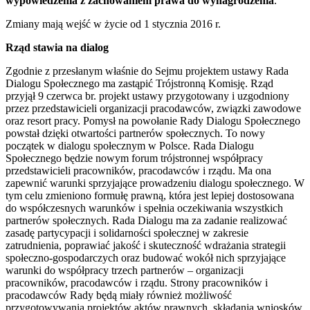
wypowiedzenia z zachowaniem prawa do wynagrodzenia
.
Zmiany mają wejść w życie od 1 stycznia 2016 r.
Rząd stawia na dialog
Zgodnie z przesłanym właśnie do Sejmu projektem ustawy Rada
Dialogu Społecznego ma zastąpić Trójstronną Komisję. Rząd
przyjął 9 czerwca br. projekt ustawy przygotowany i uzgodniony
przez przedstawicieli organizacji pracodawców, związki zawodowe
oraz resort pracy. Pomysł na powołanie Rady Dialogu Społecznego
powstał dzięki otwartości partnerów społecznych. To nowy
początek w dialogu społecznym w Polsce. Rada Dialogu
Społecznego będzie nowym forum trójstronnej współpracy
przedstawicieli pracowników, pracodawców i rządu. Ma ona
zapewnić warunki sprzyjające prowadzeniu dialogu społecznego. W
tym celu zmieniono formułę prawną, która jest lepiej dostosowana
do współczesnych warunków i spełnia oczekiwania wszystkich
partnerów społecznych. Rada Dialogu ma za zadanie realizować
zasadę partycypacji i solidarności społecznej w zakresie
zatrudnienia, poprawiać jakość i skuteczność wdrażania strategii
społeczno-gospodarczych oraz budować wokół nich sprzyjające
warunki do współpracy trzech partnerów – organizacji
pracowników, pracodawców i rządu. Strony pracowników i
pracodawców Rady będą miały również możliwość
przygotowywania projektów aktów prawnych, składania wniosków