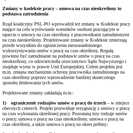
Zmiany w kodeksie pracy – umowa na czas nieokreślony to
podstawa zatrudnienia
Rząd koalicyjny PSL-PO wprowadził też zmiany w Kodeksie pracy
mające na celu wyrównanie warunków osobom pracującym w
oparciu o umowy na czas określony z pracownikami zatrudnionymi
na czas nieokreślony. Projektowane zmiany w Kodeksie zmierzają
przede wszystkim do ograniczenia nieuzasadnionego
wykorzystywania umów o pracę na czas określony. Regułą
powinno być zatrudnianie na podstawie umów o pracę na czas
nieokreślony, co odzwierciedla orzecznictwo Sądu Najwyższego i
znajduje wyraz w prawie Unii Europejskiej. Celem projektu jest
m.in. zmiana mechanizmu ochrony pracownika zatrudnionego na
czas określony poprzez wprowadzenie bardziej skutecznego
sposobu limitowania tych umów.
Projektowane zmiany zakładają m.in.:
1)
ograniczenie rodzajów umów o pracę do trzech
– w miejsce
obecnych czterech. Projekt przewiduje rezygnację z umowy o pracę
na czas wykonania określonej pracy. Pozostaną trzy rodzaje umów
o pracę: umowa o pracę na czas nieokreślony, umowa o pracę na
czas określony, a także umowa o pracę na okres próbny;