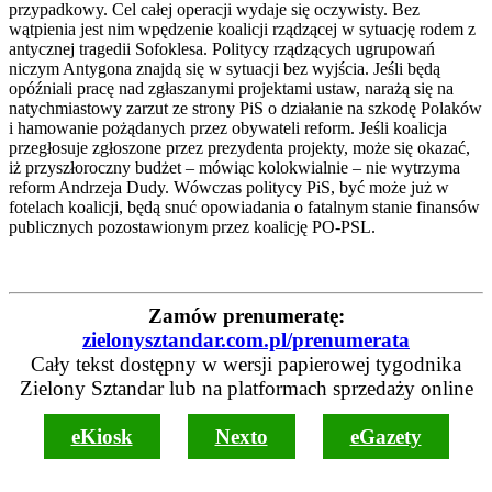
przypadkowy. Cel całej operacji wydaje się oczywisty. Bez
wątpienia jest nim wpędzenie koalicji rządzącej w sytuację rodem z
antycznej tragedii Sofoklesa. Politycy rządzących ugrupowań
niczym Antygona znajdą się w sytuacji bez wyjścia. Jeśli będą
opóźniali pracę nad zgłaszanymi projektami ustaw, narażą się na
natychmiastowy zarzut ze strony PiS o działanie na szkodę Polaków
i hamowanie pożądanych przez obywateli reform. Jeśli koalicja
przegłosuje zgłoszone przez prezydenta projekty, może się okazać,
iż przyszłoroczny budżet – mówiąc kolokwialnie – nie wytrzyma
reform Andrzeja Dudy. Wówczas politycy PiS, być może już w
fotelach koalicji, będą snuć opowiadania o fatalnym stanie finansów
publicznych pozostawionym przez koalicję PO-PSL.
Zamów prenumeratę:
zielonysztandar.com.pl/prenumerata
Cały tekst dostępny w wersji papierowej tygodnika
Zielony Sztandar lub na platformach sprzedaży online
eKiosk
Nexto
eGazety