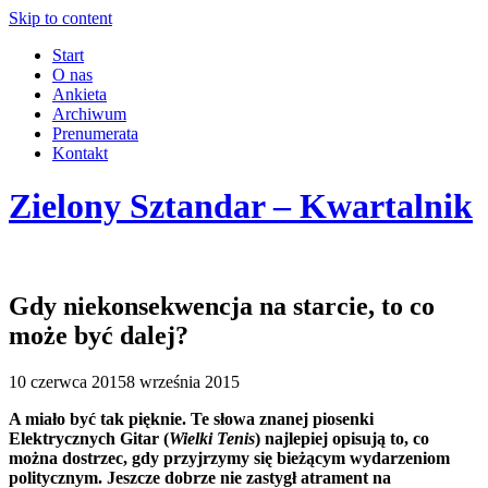
Skip to content
Start
O nas
Ankieta
Archiwum
Prenumerata
Kontakt
Zielony Sztandar – Kwartalnik
Gdy niekonsekwencja na starcie, to co
może być dalej?
10 czerwca 2015
8 września 2015
A miało być tak pięknie. Te słowa znanej piosenki
Elektrycznych Gitar (
Wielki Tenis
) najlepiej opisują to, co
można dostrzec, gdy przyjrzymy się bieżącym wydarzeniom
politycznym. Jeszcze dobrze nie zastygł atrament na