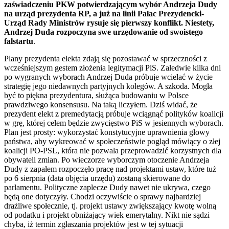
zaświadczeniu PKW potwierdzającym wybór Andrzeja Dudy
na urząd prezydenta RP, a już na linii Pałac Prezydencki-
Urząd Rady Ministrów rysuje się pierwszy konflikt. Niestety,
Andrzej Duda rozpoczyna swe urzędowanie od swoistego
falstartu
.
Plany prezydenta elekta zdają się pozostawać w sprzeczności z
wcześniejszym gestem złożenia legitymacji PiS. Zaledwie kilka dni
po wygranych wyborach Andrzej Duda próbuje wcielać w życie
strategię jego niedawnych partyjnych kolegów. A szkoda. Mogła
być to piękna prezydentura, służąca budowaniu w Polsce
prawdziwego konsensusu. Na taką liczyłem. Dziś widać, że
prezydent elekt z premedytacją próbuje wciągnąć polityków koalicji
w grę, której celem będzie zwycięstwo PiS w jesiennych wyborach.
Plan jest prosty: wykorzystać konstytucyjne uprawnienia głowy
państwa, aby wykreować w społeczeństwie pogląd mówiący o złej
koalicji PO-PSL, która nie pozwala przeprowadzić korzystnych dla
obywateli zmian. Po wieczorze wyborczym otoczenie Andrzeja
Dudy z zapałem rozpoczęło pracę nad projektami ustaw, które tuż
po 6 sierpnia (data objęcia urzędu) zostaną skierowane do
parlamentu. Polityczne zaplecze Dudy nawet nie ukrywa, czego
będą one dotyczyły. Chodzi oczywiście o sprawy najbardziej
drażliwe społecznie, tj. projekt ustawy zwiększający kwotę wolną
od podatku i projekt obniżający wiek emerytalny. Nikt nie sądzi
chyba, iż termin zgłaszania projektów jest w tej sytuacji