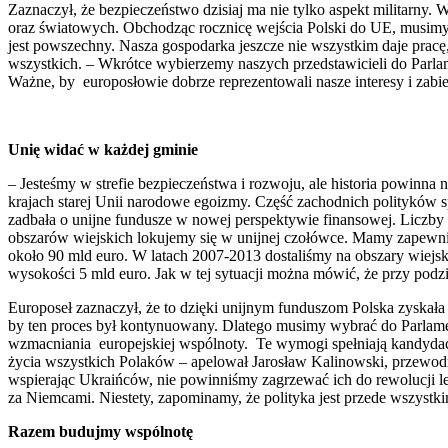
Zaznaczył, że bezpieczeństwo dzisiaj ma nie tylko aspekt militarny
oraz światowych. Obchodząc rocznicę wejścia Polski do UE, musimy po
jest powszechny. Nasza gospodarka jeszcze nie wszystkim daje pracę
wszystkich. – Wkrótce wybierzemy naszych przedstawicieli do Parlam
Ważne, by europosłowie dobrze reprezentowali nasze interesy i zabieg
Unię widać w każdej gminie
– Jesteśmy w strefie bezpieczeństwa i rozwoju, ale historia powinna 
krajach starej Unii narodowe egoizmy. Część zachodnich polityków sprz
zadbała o unijne fundusze w nowej perspektywie finansowej. Liczby k
obszarów wiejskich lokujemy się w unijnej czołówce. Mamy zapewnio
około 90 mld euro. W latach 2007-2013 dostaliśmy na obszary wiejski
wysokości 5 mld euro. Jak w tej sytuacji można mówić, że przy pod
Europoseł zaznaczył, że to dzięki unijnym funduszom Polska zyskał
by ten proces był kontynuowany. Dlatego musimy wybrać do Parlamentu 
wzmacniania europejskiej wspólnoty. Te wymogi spełniają kandydaci 
życia wszystkich Polaków – apelował Jarosław Kalinowski, przewod
wspierając Ukraińców, nie powinniśmy zagrzewać ich do rewolucji le
za Niemcami. Niestety, zapominamy, że polityka jest przede wszystki
Razem budujmy wspólnotę