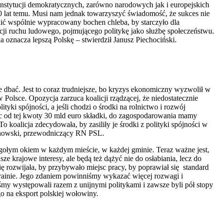
 instytucji demokratycznych, zarówno narodowych jak i europejskich
 10 lat temu. Musi nam jednak towarzyszyć świadomość, że sukces nie
elić wspólnie wypracowany bochen chleba, by starczyło dla
cji ruchu ludowego, pojmującego politykę jako służbę społeczeństwu.
a oznacza lepszą Polskę – stwierdził Janusz Piechociński.
ie dbać. Jest to coraz trudniejsze, bo kryzys ekonomiczny wyzwolił w
w Polsce. Opozycja zarzuca koalicji rządzącej, że niedostatecznie
ki spójności, a jeśli chodzi o środki na rolnictwo i rozwój
ąc od tej kwoty 30 mld euro składki, do zagospodarowania mamy
koalicja zdecydowała, by zasiliły je środki z polityki spójności w
linowski, przewodniczący RN PSL.
gołym okiem w każdym mieście, w każdej gminie. Teraz ważne jest,
e krajowe interesy, ale będą też dążyć nie do osłabiania, lecz do
 rozwijała, by przybywało miejsc pracy, by poprawiał się standard
ainie. Jego zdaniem powinniśmy wykazać więcej rozwagi i
śmy występowali razem z unijnymi politykami i zawsze byli pół stopy
o na eksport polskiej wołowiny.