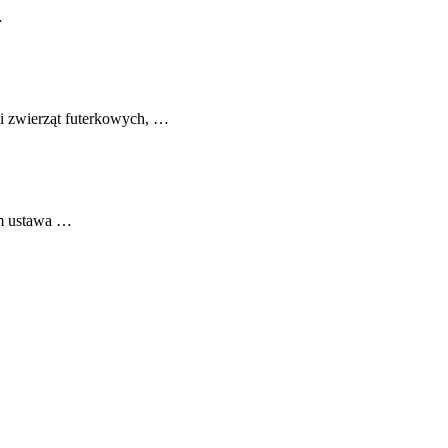
…
li zwierząt futerkowych, …
jm ustawa …