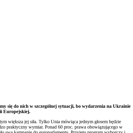
ię do nich w szczególnej sytuacji, bo wydarzenia na Ukrainie
i Europejskiej.
y, tym większa jej siła. Tylko Unia mówiąca jednym głosem będzie
bardzo praktyczny wymiar. Ponad 60 proc. prawa obowiązującego w
ęło swą kampanię do europarlamentu. Przyjęto program wyborczy i