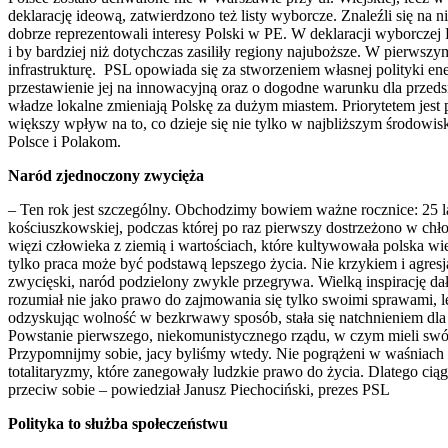
deklarację ideową, zatwierdzono też listy wyborcze. Znaleźli się na 
dobrze reprezentowali interesy Polski w PE. W deklaracji wyborczej 
i by bardziej niż dotychczas zasiliły regiony najuboższe. W pierws
infrastrukturę. PSL opowiada się za stworzeniem własnej polityki en
przestawienie jej na innowacyjną oraz o dogodne warunku dla przeds
władze lokalne zmieniają Polskę za dużym miastem. Priorytetem jest
większy wpływ na to, co dzieje się nie tylko w najbliższym środowisk
Polsce i Polakom.
Naród zjednoczony zwycięża
– Ten rok jest szczególny. Obchodzimy bowiem ważne rocznice: 25 la
kościuszkowskiej, podczas której po raz pierwszy dostrzeżono w ch
więzi człowieka z ziemią i wartościach, które kultywowała polska wi
tylko praca może być podstawą lepszego życia. Nie krzykiem i agres
zwycięski, naród podzielony zwykle przegrywa. Wielką inspirację dał
rozumiał nie jako prawo do zajmowania się tylko swoimi sprawami, le
odzyskując wolność w bezkrwawy sposób, stała się natchnieniem dla c
Powstanie pierwszego, niekomunistycznego rządu, w czym mieli swój
Przypomnijmy sobie, jacy byliśmy wtedy. Nie pogrążeni w waśniach 
totalitaryzmy, które zanegowały ludzkie prawo do życia. Dlatego ci
przeciw sobie – powiedział Janusz Piechociński, prezes PSL
Polityka to służba społeczeństwu