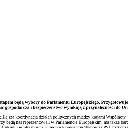
apem będą wybory do Parlamentu Europejskiego. Przygotowujemy s
ność gospodarcza i bezpieczeństwo wynikają z przynależności do Uni
im ściślejsza koordynacja działań politycznych między krajami Wspólnot
którzy będą nas reprezentowali w Parlamencie Europejskim, ma także 
 w Brukseli i w Strasburgu. Krajową Konwencją Wyborczą PSL rozpocz