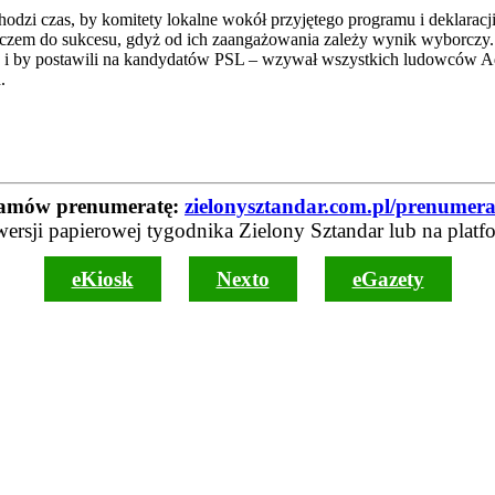
dzi czas, by komitety lokalne wokół przyjętego programu i deklaracji
kluczem do sukcesu, gdyż od ich zaangażowania zależy wynik wyborcz
wać i by postawili na kandydatów PSL – wzywał wszystkich ludowców 
.
amów prenumeratę:
zielonysztandar.com.pl/prenumera
wersji papierowej tygodnika Zielony Sztandar lub na platf
eKiosk
Nexto
eGazety