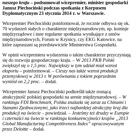
naszego kraju
– podsumował wicepremier, minister gospodarki
Janusz Piechociński podczas spotkania z Korpusem
Dyplomatycznym 23 stycznia 2014 r. w Warszawie.
Wicepremier Piechociński poinformował, że rocznie odbywa się ok.
70 wydarzeń stałych o charakterze międzynarodowym, np. komisje
międzyrządowe i inne regularne spotkania wynikające z umów
międzynarodowych, Forum w Krynicy, czy EKG Katowice, na
które zapraszani są przedstawiciele Ministerstwa Gospodarki.
W opinii wicepremiera wydarzenia o takim charakterze przyczyniają
się do rozwoju gospodarczego kraju. – W
2013 PKB Polski
zwiększył się o 1,5 proc. Największy w tym udział miał wzrost
eksportu
– poinformował. –
Cieszy nas także wzrost produkcji
przemysłowej w 2013 r. W porównaniu z rokiem poprzednim
wyniósł on 2,2 proc.
– dodał.
Wicepremier Janusz Piechociński podkreślił także rosnącą
atrakcyjność polskiej gospodarki na arenie międzynarodowej. –
W
rankingu FDI Benchmark, Polska znalazła się zaraz za Chinami i
Stanami Zjednoczonymi, jako trzeci najbardziej atrakcyjny kraj dla
produkcji na świecie
– powiedział. –
Jesteśmy też drudzy w Europie
i czternaści na świecie w rankingu konkurencyjności krajów „2013
Global Manufacturing Competitiveness Index” opracowywanym
przez Deloitte
– dodał.