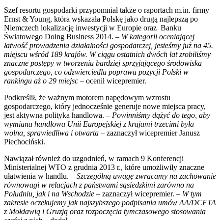
Szef resortu gospodarki przypomniał także o raportach m.in. firmy
Ernst & Young, która wskazała Polskę jako drugą najlepszą po
Niemczech lokalizację inwestycji w Europie oraz Banku
Światowego
Doing Business 2014. –
W kategorii oceniającej
łatwość prowadzenia działalności gospodarczej, jesteśmy już na 45.
miejscu wśród 189 krajów. W ciągu ostatnich dwóch lat zrobiliśmy
znaczne postępy w tworzeniu bardziej sprzyjającego środowiska
gospodarczego, co odzwierciedla poprawa pozycji Polski w
rankingu aż o 29 miejsc
– ocenił wicepremier.
Podkreślił, że ważnym motorem napędowym wzrostu
gospodarczego, który jednocześnie generuje nowe miejsca pracy,
jest aktywna polityka handlowa. –
Powinniśmy dążyć do tego, aby
wymiana handlowa Unii Europejskiej z krajami trzecimi była
wolna, sprawiedliwa i otwarta
– zaznaczył wicepremier Janusz
Piechociński.
Nawiązał również do uzgodnień, w ramach 9 Konferencji
Ministerialnej WTO z grudnia 2013 r., które umożliwiły znaczne
ułatwienia w handlu. –
Szczególną uwagę zwracamy na zachowanie
równowagi w relacjach z państwami sąsiedzkimi zarówno na
Południu, jak i na Wschodzie –
zaznaczył wicepremier. –
W tym
zakresie oczekujemy jak najszybszego podpisania umów AA/DCFTA
z Mołdawią i Gruzją oraz rozpoczęcia tymczasowego stosowania