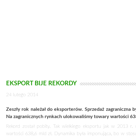
sukces jest tym wyjątkowy, bo w minionym roku nie było taki
Wygrywamy więc jakością, dopasowaniem do potrzeb odbiorc
ożywienie niemieckiej gospodarki. Za Odrą lokujemy aż 25
stosunku do poprzedniego roku zwiększył się o 5,9 proc., gdy
in Poland jest Unia Europejska. Sprzedaż do niej stanowi 3
2013 r. wysłaliśmy tu produkty za 77,3 mld euro. Warto przy
kto jest naprawdę ważnym dla Polski partnerem handlowym. 
piątego miejsca na pozycję wicelidera zawdzięczamy naszym
Doszło do tego, że w marketach całe półki zajmują artykuły ż
zasmakowali w naszych sokach (hitem jest nieznany tu sok z m
koszykach.
Główni odbiorcy – Niemcy, Wielka Brytania, Czechy
Zaskakiwać mogą obroty z naszym południowym sąsiadem. Do C
tak ogromnego kraju jakim jest Rosja (35 mld zł). Znaczącą
samochodów. Ale to nie oznacza, że zalewamy nimi ten rynek,
że wielkość sprzedaży do Czech utrzyma się na dotychczasowy
rynek. Duży wpływ na wielkość obrotów handlowych ma bowiem
Teraz z powodu afrykańskiego pomoru świń (ogniska tej chor