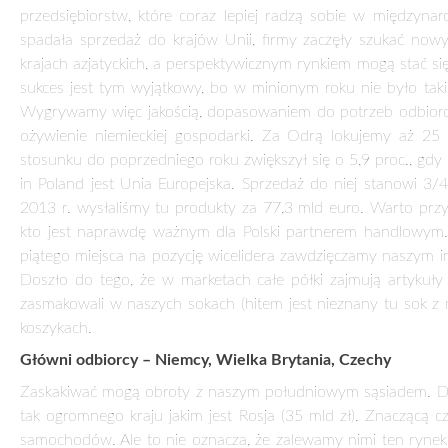
Embargo to oznacza dla naszych firm ogromne straty. Rosja 
tu 25 proc. zagranicznej sprzedaży. W 2013 r. wywieźliśm
handlowymi są Francja (35 mld zł), Ukraina (18 mld zł) oraz
Litwę. W ciągu trzech lat zwiększyła się o 63 proc. Litwini ku
jest struktura naszego eksportu. Według NBP 50 największych e
daliśmy się tak na tym polu zmonopolizować jak Węgry cz
załamaniem sprzedaży, gdy wiodąca branża przeżywa załama
sprzedażą zajmują się tysiące firm, także małych. Co prz
akcesoria samochodowe, pojazdy samochodowe, maszyny i urzą
chemię gospodarczą. Dobrze radzi sobie branża meblarska,
sprzedawana jest pod zagranicznymi, zwłaszcza niemieckimi,
klientów. Większe zyski przynosiłaby sprzedaż bezpośrednia, a
Żywność podbija świat
Wyjątkową pozycję w naszym handlu zagranicznym mają artyk
polskiego eksportu. Jej wartość osiągnęła 19 mld 957 mln eu
– 11, 5 proc. wzrost, gdy inne branże o połowę niższy. Pon
Naszymi głównymi odbiorcami żywności jest UE – 78 proc. e
Brytanii (1,5 mld euro), Rosji (1,25 mld euro), Czechach i Fra