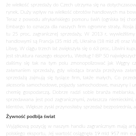
(700 mln euro). Dla wielu firm z tej branży gros dochodów 
jabłek w świecie. W strukturze eksportu dominuje sprzedaż
ryb wędzonych, przetworów z konserwy, z ryb i cukru. Te
kryzysu producenci woleli skupić się na handlu z krajami un
zbytu na żywność poza UE. Największy wzrost obrotów odnoto
czekoladę i wyroby zawierające kakao oraz pszenicę. Ponad
wysyłamy papierosy, czekoladę i inne słodycze. Zaczynają otwie
jest chętnie kupowana nie tylko z powodu niskich cen. Jest t
jakości surowców jak i wytwarzania wyrobów według oryginal
Lepszy bilans handlowy
W latach 2001-2013 nasz eksport zwiększył się z 40,3 do 153
w 2008 r. notowaliśmy ujemny bilans handlowy, wynoszący 26
konieczność importu surowców energetycznych – ropy nafto
mówi Łukasz Kozłowski, ekspert Pracodawców RP. Zwraca te
badań aktywności ekonomicznej ludności, przeprowadzonych p
pierwszym kwartale 2012 r. do 31,1 w trzecim kwartale 201
obecnych warunkach lepiej radzą sobie te państwa, w których p
światową renomę. Wystarczy tu wymienić bydgoską PESĘ, So