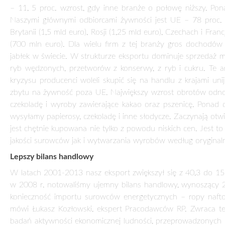
kolejowego dla Deutsche Bahn. Teraz jej pojazdy są obecn
Kazachstanie, Rumunii i we Włoszech. Autobusy produkcji So
niedawno kontrakt na dostawę taboru dla kolei wąskotorowyc
wskazuje na to, że eksport nadal będzie napędzał naszą gos
głównym silnikiem gospodarki. Jej drugi motor – konsumpcja 
rynku wewnętrznego.
Teresa Hurkała
Zamów prenumeratę:
Cały tekst dostępny w wersji papierowej tyg
eKiosk
PODOBNE ARTYKUŁY